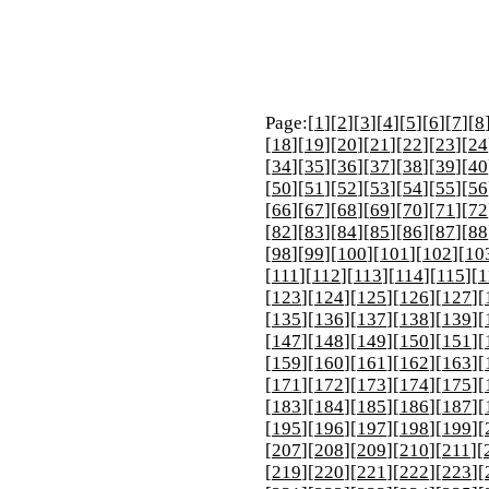
Page:[
1
][
2
][
3
][
4
][
5
][
6
][
7
][
8
[
18
][
19
][
20
][
21
][
22
][
23
][
24
[
34
][
35
][
36
][
37
][
38
][
39
][
40
[
50
][
51
][
52
][
53
][
54
][
55
][
56
[
66
][
67
][
68
][
69
][
70
][
71
][
72
[
82
][
83
][
84
][
85
][
86
][
87
][
88
[
98
][
99
][
100
][
101
][
102
][
10
[
111
][
112
][
113
][
114
][
115
][
1
[
123
][
124
][
125
][
126
][
127
][
[
135
][
136
][
137
][
138
][
139
][
[
147
][
148
][
149
][
150
][
151
][
[
159
][
160
][
161
][
162
][
163
][
[
171
][
172
][
173
][
174
][
175
][
[
183
][
184
][
185
][
186
][
187
][
[
195
][
196
][
197
][
198
][
199
][
[
207
][
208
][
209
][
210
][
211
][
[
219
][
220
][
221
][
222
][
223
][