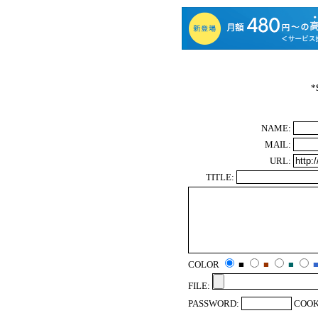
*
NAME:
MAIL:
URL:
TITLE:
COLOR
■
■
■
FILE:
PASSWORD:
COOK