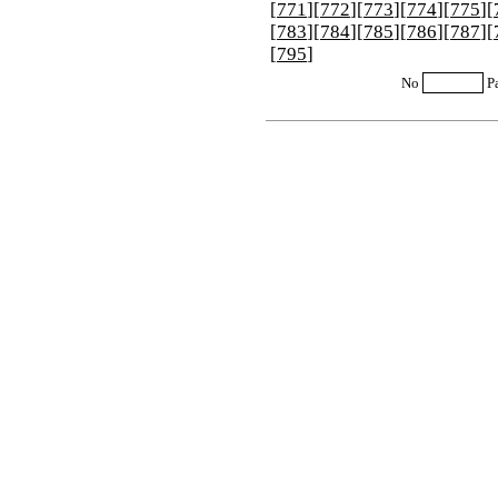
[
771
][
772
][
773
][
774
][
775
][
[
783
][
784
][
785
][
786
][
787
][
[
795
]
No
P