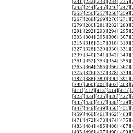
[
231
][
232
][
233
][
234
][
235
][
[
243
][
244
][
245
][
246
][
247
][
[
255
][
256
][
257
][
258
][
259
][
[
267
][
268
][
269
][
270
][
271
][
[
279
][
280
][
281
][
282
][
283
][
[
291
][
292
][
293
][
294
][
295
][
[
303
][
304
][
305
][
306
][
307
][
[
315
][
316
][
317
][
318
][
319
][
[
327
][
328
][
329
][
330
][
331
][
[
339
][
340
][
341
][
342
][
343
][
[
351
][
352
][
353
][
354
][
355
][
[
363
][
364
][
365
][
366
][
367
][
[
375
][
376
][
377
][
378
][
379
][
[
387
][
388
][
389
][
390
][
391
][
[
399
][
400
][
401
][
402
][
403
][
[
411
][
412
][
413
][
414
][
415
][
[
423
][
424
][
425
][
426
][
427
][
[
435
][
436
][
437
][
438
][
439
][
[
447
][
448
][
449
][
450
][
451
][
[
459
][
460
][
461
][
462
][
463
][
[
471
][
472
][
473
][
474
][
475
][
[
483
][
484
][
485
][
486
][
487
][
[
495
][
496
][
497
][
498
][
499
][