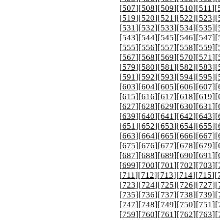
[
507
][
508
][
509
][
510
][
511
][
[
519
][
520
][
521
][
522
][
523
][
[
531
][
532
][
533
][
534
][
535
][
[
543
][
544
][
545
][
546
][
547
][
[
555
][
556
][
557
][
558
][
559
][
[
567
][
568
][
569
][
570
][
571
][
[
579
][
580
][
581
][
582
][
583
][
[
591
][
592
][
593
][
594
][
595
][
[
603
][
604
][
605
][
606
][
607
][
[
615
][
616
][
617
][
618
][
619
][
[
627
][
628
][
629
][
630
][
631
][
[
639
][
640
][
641
][
642
][
643
][
[
651
][
652
][
653
][
654
][
655
][
[
663
][
664
][
665
][
666
][
667
][
[
675
][
676
][
677
][
678
][
679
][
[
687
][
688
][
689
][
690
][
691
][
[
699
][
700
][
701
][
702
][
703
][
[
711
][
712
][
713
][
714
][
715
][
[
723
][
724
][
725
][
726
][
727
][
[
735
][
736
][
737
][
738
][
739
][
[
747
][
748
][
749
][
750
][
751
][
[
759
][
760
][
761
][
762
][
763
][