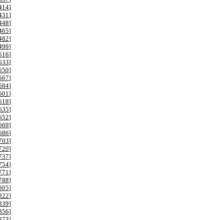
414
]
431
]
448
]
465
]
482
]
499
]
516
]
533
]
550
]
567
]
584
]
601
]
618
]
635
]
652
]
669
]
686
]
703
]
720
]
737
]
754
]
771
]
788
]
805
]
822
]
839
]
856
]
873
]