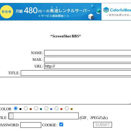
*
ScreenShot BBS
*
NAME:
MAIL:
URL:
TITLE:
COLOR
■
■
■
■
■
■
FILE:
(GIF、JPEGのみ)
PASSWORD:
COOKIE: