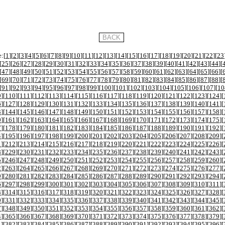
:[
1
][
2
][
3
][
4
][
5
][
6
][
7
][
8
][
9
][
10
][
11
][
12
][
13
][
14
][
15
][
16
][
17
][
18
][
19
][
20
][
21
][
22
][
23
[
25
][
26
][
27
][
28
][
29
][
30
][
31
][
32
][
33
][
34
][
35
][
36
][
37
][
38
][
39
][
40
][
41
][
42
][
43
][
44
][
[
47
][
48
][
49
][
50
][
51
][
52
][
53
][
54
][
55
][
56
][
57
][
58
][
59
][
60
][
61
][
62
][
63
][
64
][
65
][
66
][
[
69
][
70
][
71
][
72
][
73
][
74
][
75
][
76
][
77
][
78
][
79
][
80
][
81
][
82
][
83
][
84
][
85
][
86
][
87
][
88
][
[
91
][
92
][
93
][
94
][
95
][
96
][
97
][
98
][
99
][
100
][
101
][
102
][
103
][
104
][
105
][
106
][
107
][
10
9
][
110
][
111
][
112
][
113
][
114
][
115
][
116
][
117
][
118
][
119
][
120
][
121
][
122
][
123
][
124
][
6
][
127
][
128
][
129
][
130
][
131
][
132
][
133
][
134
][
135
][
136
][
137
][
138
][
139
][
140
][
141
][
3
][
144
][
145
][
146
][
147
][
148
][
149
][
150
][
151
][
152
][
153
][
154
][
155
][
156
][
157
][
158
][
0
][
161
][
162
][
163
][
164
][
165
][
166
][
167
][
168
][
169
][
170
][
171
][
172
][
173
][
174
][
175
][
7
][
178
][
179
][
180
][
181
][
182
][
183
][
184
][
185
][
186
][
187
][
188
][
189
][
190
][
191
][
192
][
4
][
195
][
196
][
197
][
198
][
199
][
200
][
201
][
202
][
203
][
204
][
205
][
206
][
207
][
208
][
209
][
1
][
212
][
213
][
214
][
215
][
216
][
217
][
218
][
219
][
220
][
221
][
222
][
223
][
224
][
225
][
226
][
8
][
229
][
230
][
231
][
232
][
233
][
234
][
235
][
236
][
237
][
238
][
239
][
240
][
241
][
242
][
243
][
5
][
246
][
247
][
248
][
249
][
250
][
251
][
252
][
253
][
254
][
255
][
256
][
257
][
258
][
259
][
260
][
2
][
263
][
264
][
265
][
266
][
267
][
268
][
269
][
270
][
271
][
272
][
273
][
274
][
275
][
276
][
277
][
9
][
280
][
281
][
282
][
283
][
284
][
285
][
286
][
287
][
288
][
289
][
290
][
291
][
292
][
293
][
294
][
6
][
297
][
298
][
299
][
300
][
301
][
302
][
303
][
304
][
305
][
306
][
307
][
308
][
309
][
310
][
311
][
3
][
314
][
315
][
316
][
317
][
318
][
319
][
320
][
321
][
322
][
323
][
324
][
325
][
326
][
327
][
328
][
0
][
331
][
332
][
333
][
334
][
335
][
336
][
337
][
338
][
339
][
340
][
341
][
342
][
343
][
344
][
345
][
7
][
348
][
349
][
350
][
351
][
352
][
353
][
354
][
355
][
356
][
357
][
358
][
359
][
360
][
361
][
362
][
4
][
365
][
366
][
367
][
368
][
369
][
370
][
371
][
372
][
373
][
374
][
375
][
376
][
377
][
378
][
379
][
1
][
382
][
383
][
384
][
385
][
386
][
387
][
388
][
389
][
390
][
391
][
392
][
393
][
394
][
395
][
396
][