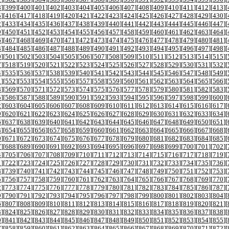
8
][
399
][
400
][
401
][
402
][
403
][
404
][
405
][
406
][
407
][
408
][
409
][
410
][
411
][
412
][
413
][
5
][
416
][
417
][
418
][
419
][
420
][
421
][
422
][
423
][
424
][
425
][
426
][
427
][
428
][
429
][
430
][
2
][
433
][
434
][
435
][
436
][
437
][
438
][
439
][
440
][
441
][
442
][
443
][
444
][
445
][
446
][
447
][
9
][
450
][
451
][
452
][
453
][
454
][
455
][
456
][
457
][
458
][
459
][
460
][
461
][
462
][
463
][
464
][
6
][
467
][
468
][
469
][
470
][
471
][
472
][
473
][
474
][
475
][
476
][
477
][
478
][
479
][
480
][
481
][
3
][
484
][
485
][
486
][
487
][
488
][
489
][
490
][
491
][
492
][
493
][
494
][
495
][
496
][
497
][
498
][
0
][
501
][
502
][
503
][
504
][
505
][
506
][
507
][
508
][
509
][
510
][
511
][
512
][
513
][
514
][
515
][
7
][
518
][
519
][
520
][
521
][
522
][
523
][
524
][
525
][
526
][
527
][
528
][
529
][
530
][
531
][
532
][
4
][
535
][
536
][
537
][
538
][
539
][
540
][
541
][
542
][
543
][
544
][
545
][
546
][
547
][
548
][
549
][
1
][
552
][
553
][
554
][
555
][
556
][
557
][
558
][
559
][
560
][
561
][
562
][
563
][
564
][
565
][
566
][
8
][
569
][
570
][
571
][
572
][
573
][
574
][
575
][
576
][
577
][
578
][
579
][
580
][
581
][
582
][
583
][
5
][
586
][
587
][
588
][
589
][
590
][
591
][
592
][
593
][
594
][
595
][
596
][
597
][
598
][
599
][
600
][
2
][
603
][
604
][
605
][
606
][
607
][
608
][
609
][
610
][
611
][
612
][
613
][
614
][
615
][
616
][
617
][
9
][
620
][
621
][
622
][
623
][
624
][
625
][
626
][
627
][
628
][
629
][
630
][
631
][
632
][
633
][
634
][
6
][
637
][
638
][
639
][
640
][
641
][
642
][
643
][
644
][
645
][
646
][
647
][
648
][
649
][
650
][
651
][
3
][
654
][
655
][
656
][
657
][
658
][
659
][
660
][
661
][
662
][
663
][
664
][
665
][
666
][
667
][
668
][
0
][
671
][
672
][
673
][
674
][
675
][
676
][
677
][
678
][
679
][
680
][
681
][
682
][
683
][
684
][
685
][
7
][
688
][
689
][
690
][
691
][
692
][
693
][
694
][
695
][
696
][
697
][
698
][
699
][
700
][
701
][
702
][
4
][
705
][
706
][
707
][
708
][
709
][
710
][
711
][
712
][
713
][
714
][
715
][
716
][
717
][
718
][
719
][
1
][
722
][
723
][
724
][
725
][
726
][
727
][
728
][
729
][
730
][
731
][
732
][
733
][
734
][
735
][
736
][
8
][
739
][
740
][
741
][
742
][
743
][
744
][
745
][
746
][
747
][
748
][
749
][
750
][
751
][
752
][
753
][
5
][
756
][
757
][
758
][
759
][
760
][
761
][
762
][
763
][
764
][
765
][
766
][
767
][
768
][
769
][
770
][
2
][
773
][
774
][
775
][
776
][
777
][
778
][
779
][
780
][
781
][
782
][
783
][
784
][
785
][
786
][
787
][
9
][
790
][
791
][
792
][
793
][
794
][
795
][
796
][
797
][
798
][
799
][
800
][
801
][
802
][
803
][
804
][
6
][
807
][
808
][
809
][
810
][
811
][
812
][
813
][
814
][
815
][
816
][
817
][
818
][
819
][
820
][
821
][
3
][
824
][
825
][
826
][
827
][
828
][
829
][
830
][
831
][
832
][
833
][
834
][
835
][
836
][
837
][
838
][
0
][
841
][
842
][
843
][
844
][
845
][
846
][
847
][
848
][
849
][
850
][
851
][
852
][
853
][
854
][
855
][
7
][
858
][
859
][
860
][
861
][
862
][
863
][
864
][
865
][
866
][
867
][
868
][
869
][
870
][
871
][
872
][