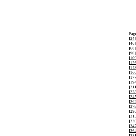
Page
[
24
]
[
46
]
[
68
]
[
90
]
[
10
[
12
[
14
[
16
[
17
[
19
[
21
[
22
[
24
[
26
[
27
[
29
[
31
[
33
[
34
[
36
[
38