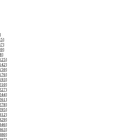
]
45
]
67
]
89
]
8
]
125
]
142
]
159
]
176
]
193
]
210
]
227
]
244
]
261
]
278
]
295
]
312
]
329
]
346
]
363
]
380
]
397
]