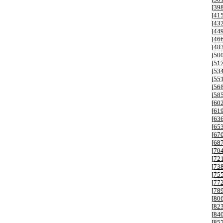
[
39
[
41
[
43
[
44
[
46
[
48
[
50
[
51
[
53
[
55
[
56
[
58
[
60
[
61
[
63
[
65
[
67
[
68
[
70
[
72
[
73
[
75
[
77
[
78
[
80
[
82
[
84
[
85