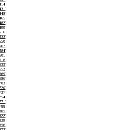
414
]
431
]
448
]
465
]
482
]
499
]
516
]
533
]
550
]
567
]
584
]
601
]
618
]
635
]
652
]
669
]
686
]
703
]
720
]
737
]
754
]
771
]
788
]
805
]
822
]
839
]
856
]
873
]