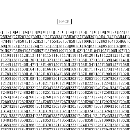
:[
1
][
2
][
3
][
4
][
5
][
6
][
7
][
8
][
9
][
10
][
11
][
12
][
13
][
14
][
15
][
16
][
17
][
18
][
19
][
20
][
21
][
22
][
23
[
25
][
26
][
27
][
28
][
29
][
30
][
31
][
32
][
33
][
34
][
35
][
36
][
37
][
38
][
39
][
40
][
41
][
42
][
43
][
44
][
[
47
][
48
][
49
][
50
][
51
][
52
][
53
][
54
][
55
][
56
][
57
][
58
][
59
][
60
][
61
][
62
][
63
][
64
][
65
][
66
][
[
69
][
70
][
71
][
72
][
73
][
74
][
75
][
76
][
77
][
78
][
79
][
80
][
81
][
82
][
83
][
84
][
85
][
86
][
87
][
88
][
[
91
][
92
][
93
][
94
][
95
][
96
][
97
][
98
][
99
][
100
][
101
][
102
][
103
][
104
][
105
][
106
][
107
][
10
9
][
110
][
111
][
112
][
113
][
114
][
115
][
116
][
117
][
118
][
119
][
120
][
121
][
122
][
123
][
124
][
6
][
127
][
128
][
129
][
130
][
131
][
132
][
133
][
134
][
135
][
136
][
137
][
138
][
139
][
140
][
141
][
3
][
144
][
145
][
146
][
147
][
148
][
149
][
150
][
151
][
152
][
153
][
154
][
155
][
156
][
157
][
158
][
0
][
161
][
162
][
163
][
164
][
165
][
166
][
167
][
168
][
169
][
170
][
171
][
172
][
173
][
174
][
175
][
7
][
178
][
179
][
180
][
181
][
182
][
183
][
184
][
185
][
186
][
187
][
188
][
189
][
190
][
191
][
192
][
4
][
195
][
196
][
197
][
198
][
199
][
200
][
201
][
202
][
203
][
204
][
205
][
206
][
207
][
208
][
209
][
1
][
212
][
213
][
214
][
215
][
216
][
217
][
218
][
219
][
220
][
221
][
222
][
223
][
224
][
225
][
226
][
8
][
229
][
230
][
231
][
232
][
233
][
234
][
235
][
236
][
237
][
238
][
239
][
240
][
241
][
242
][
243
][
5
][
246
][
247
][
248
][
249
][
250
][
251
][
252
][
253
][
254
][
255
][
256
][
257
][
258
][
259
][
260
][
2
][
263
][
264
][
265
][
266
][
267
][
268
][
269
][
270
][
271
][
272
][
273
][
274
][
275
][
276
][
277
][
9
][
280
][
281
][
282
][
283
][
284
][
285
][
286
][
287
][
288
][
289
][
290
][
291
][
292
][
293
][
294
][
6
][
297
][
298
][
299
][
300
][
301
][
302
][
303
][
304
][
305
][
306
][
307
][
308
][
309
][
310
][
311
][
3
][
314
][
315
][
316
][
317
][
318
][
319
][
320
][
321
][
322
][
323
][
324
][
325
][
326
][
327
][
328
][
0
][
331
][
332
][
333
][
334
][
335
][
336
][
337
][
338
][
339
][
340
][
341
][
342
][
343
][
344
][
345
][
7
][
348
][
349
][
350
][
351
][
352
][
353
][
354
][
355
][
356
][
357
][
358
][
359
][
360
][
361
][
362
][
4
][
365
][
366
][
367
][
368
][
369
][
370
][
371
][
372
][
373
][
374
][
375
][
376
][
377
][
378
][
379
][
1
][
382
][
383
][
384
][
385
][
386
][
387
][
388
][
389
][
390
][
391
][
392
][
393
][
394
][
395
][
396
][