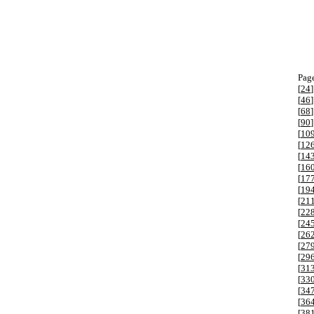
Page
[
24
]
[
46
]
[
68
]
[
90
]
[
10
[
12
[
14
[
16
[
17
[
19
[
21
[
22
[
24
[
26
[
27
[
29
[
31
[
33
[
34
[
36
[
38