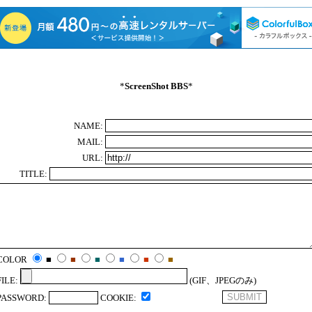
*
ScreenShot BBS
*
NAME:
MAIL:
URL:
TITLE:
COLOR
■
■
■
■
■
■
FILE:
(GIF、JPEGのみ)
PASSWORD:
COOKIE: