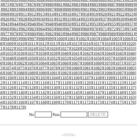
4
][
875
][
876
][
877
][
878
][
879
][
880
][
881
][
882
][
883
][
884
][
885
][
886
][
887
][
888
][
889
][
1
][
892
][
893
][
894
][
895
][
896
][
897
][
898
][
899
][
900
][
901
][
902
][
903
][
904
][
905
][
906
][
8
][
909
][
910
][
911
][
912
][
913
][
914
][
915
][
916
][
917
][
918
][
919
][
920
][
921
][
922
][
923
][
5
][
926
][
927
][
928
][
929
][
930
][
931
][
932
][
933
][
934
][
935
][
936
][
937
][
938
][
939
][
940
][
2
][
943
][
944
][
945
][
946
][
947
][
948
][
949
][
950
][
951
][
952
][
953
][
954
][
955
][
956
][
957
][
9
][
960
][
961
][
962
][
963
][
964
][
965
][
966
][
967
][
968
][
969
][
970
][
971
][
972
][
973
][
974
][
6
][
977
][
978
][
979
][
980
][
981
][
982
][
983
][
984
][
985
][
986
][
987
][
988
][
989
][
990
][
991
][
3
][
994
][
995
][
996
][
997
][
998
][
999
][
1000
][
1001
][
1002
][
1003
][
1004
][
1005
][
1006
][
1
08
][
1009
][
1010
][
1011
][
1012
][
1013
][
1014
][
1015
][
1016
][
1017
][
1018
][
1019
][
1020
]
21
][
1022
][
1023
][
1024
][
1025
][
1026
][
1027
][
1028
][
1029
][
1030
][
1031
][
1032
][
1033
]
34
][
1035
][
1036
][
1037
][
1038
][
1039
][
1040
][
1041
][
1042
][
1043
][
1044
][
1045
][
1046
]
47
][
1048
][
1049
][
1050
][
1051
][
1052
][
1053
][
1054
][
1055
][
1056
][
1057
][
1058
][
1059
]
60
][
1061
][
1062
][
1063
][
1064
][
1065
][
1066
][
1067
][
1068
][
1069
][
1070
][
1071
][
1072
]
73
][
1074
][
1075
][
1076
][
1077
][
1078
][
1079
][
1080
][
1081
][
1082
][
1083
][
1084
][
1085
]
86
][
1087
][
1088
][
1089
][
1090
][
1091
][
1092
][
1093
][
1094
][
1095
][
1096
][
1097
][
1098
]
99
][
1100
][
1101
][
1102
][
1103
][
1104
][
1105
][
1106
][
1107
][
1108
][
1109
][
1110
][
1111
]
12
][
1113
][
1114
][
1115
][
1116
][
1117
][
1118
][
1119
][
1120
][
1121
][
1122
][
1123
][
1124
]
25
][
1126
][
1127
][
1128
][
1129
][
1130
][
1131
][
1132
][
1133
][
1134
][
1135
][
1136
][
1137
]
38
][
1139
][
1140
][
1141
][
1142
][
1143
][
1144
][
1145
][
1146
][
1147
][
1148
][
1149
][
1150
]
51
][
1152
][
1153
][
1154
][
1155
][
1156
][
1157
][
1158
][
1159
][
1160
][
1161
][
1162
][
1163
]
64
][
1165
][
1166
][
1167
][
1168
][
1169
][
1170
][
1171
][
1172
][
1173
][
1174
][
1175
][
1176
]
77
][
1178
][
1179
]
No
Pass
-
CGI Pal
-