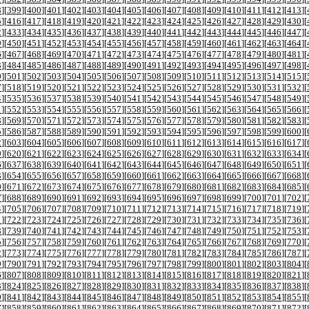
8
][
399
][
400
][
401
][
402
][
403
][
404
][
405
][
406
][
407
][
408
][
409
][
410
][
411
][
412
][
413
][
5
][
416
][
417
][
418
][
419
][
420
][
421
][
422
][
423
][
424
][
425
][
426
][
427
][
428
][
429
][
430
][
2
][
433
][
434
][
435
][
436
][
437
][
438
][
439
][
440
][
441
][
442
][
443
][
444
][
445
][
446
][
447
][
9
][
450
][
451
][
452
][
453
][
454
][
455
][
456
][
457
][
458
][
459
][
460
][
461
][
462
][
463
][
464
][
6
][
467
][
468
][
469
][
470
][
471
][
472
][
473
][
474
][
475
][
476
][
477
][
478
][
479
][
480
][
481
][
3
][
484
][
485
][
486
][
487
][
488
][
489
][
490
][
491
][
492
][
493
][
494
][
495
][
496
][
497
][
498
][
0
][
501
][
502
][
503
][
504
][
505
][
506
][
507
][
508
][
509
][
510
][
511
][
512
][
513
][
514
][
515
][
7
][
518
][
519
][
520
][
521
][
522
][
523
][
524
][
525
][
526
][
527
][
528
][
529
][
530
][
531
][
532
][
4
][
535
][
536
][
537
][
538
][
539
][
540
][
541
][
542
][
543
][
544
][
545
][
546
][
547
][
548
][
549
][
1
][
552
][
553
][
554
][
555
][
556
][
557
][
558
][
559
][
560
][
561
][
562
][
563
][
564
][
565
][
566
][
8
][
569
][
570
][
571
][
572
][
573
][
574
][
575
][
576
][
577
][
578
][
579
][
580
][
581
][
582
][
583
][
5
][
586
][
587
][
588
][
589
][
590
][
591
][
592
][
593
][
594
][
595
][
596
][
597
][
598
][
599
][
600
][
2
][
603
][
604
][
605
][
606
][
607
][
608
][
609
][
610
][
611
][
612
][
613
][
614
][
615
][
616
][
617
][
9
][
620
][
621
][
622
][
623
][
624
][
625
][
626
][
627
][
628
][
629
][
630
][
631
][
632
][
633
][
634
][
6
][
637
][
638
][
639
][
640
][
641
][
642
][
643
][
644
][
645
][
646
][
647
][
648
][
649
][
650
][
651
][
3
][
654
][
655
][
656
][
657
][
658
][
659
][
660
][
661
][
662
][
663
][
664
][
665
][
666
][
667
][
668
][
0
][
671
][
672
][
673
][
674
][
675
][
676
][
677
][
678
][
679
][
680
][
681
][
682
][
683
][
684
][
685
][
7
][
688
][
689
][
690
][
691
][
692
][
693
][
694
][
695
][
696
][
697
][
698
][
699
][
700
][
701
][
702
][
4
][
705
][
706
][
707
][
708
][
709
][
710
][
711
][
712
][
713
][
714
][
715
][
716
][
717
][
718
][
719
][
1
][
722
][
723
][
724
][
725
][
726
][
727
][
728
][
729
][
730
][
731
][
732
][
733
][
734
][
735
][
736
][
8
][
739
][
740
][
741
][
742
][
743
][
744
][
745
][
746
][
747
][
748
][
749
][
750
][
751
][
752
][
753
][
5
][
756
][
757
][
758
][
759
][
760
][
761
][
762
][
763
][
764
][
765
][
766
][
767
][
768
][
769
][
770
][
2
][
773
][
774
][
775
][
776
][
777
][
778
][
779
][
780
][
781
][
782
][
783
][
784
][
785
][
786
][
787
][
9
][
790
][
791
][
792
][
793
][
794
][
795
][
796
][
797
][
798
][
799
][
800
][
801
][
802
][
803
][
804
][
6
][
807
][
808
][
809
][
810
][
811
][
812
][
813
][
814
][
815
][
816
][
817
][
818
][
819
][
820
][
821
][
3
][
824
][
825
][
826
][
827
][
828
][
829
][
830
][
831
][
832
][
833
][
834
][
835
][
836
][
837
][
838
][
0
][
841
][
842
][
843
][
844
][
845
][
846
][
847
][
848
][
849
][
850
][
851
][
852
][
853
][
854
][
855
][
7
][
858
][
859
][
860
][
861
][
862
][
863
][
864
][
865
][
866
][
867
][
868
][
869
][
870
][
871
][
872
][