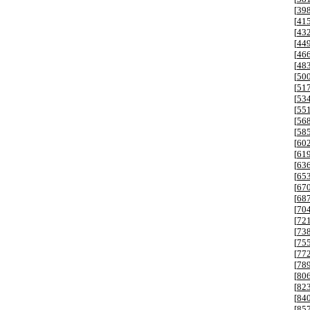
[
39
[
41
[
43
[
44
[
46
[
48
[
50
[
51
[
53
[
55
[
56
[
58
[
60
[
61
[
63
[
65
[
67
[
68
[
70
[
72
[
73
[
75
[
77
[
78
[
80
[
82
[
84
[
85