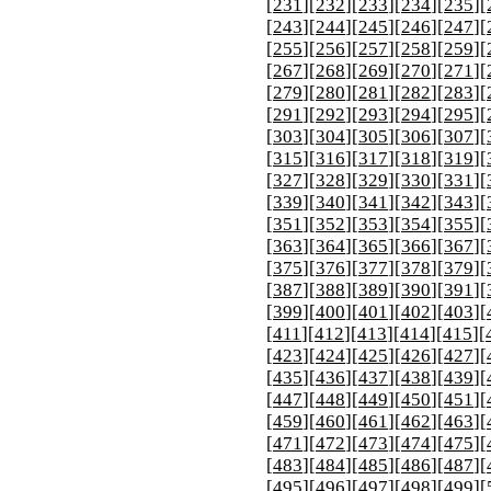
[
231
][
232
][
233
][
234
][
235
][
[
243
][
244
][
245
][
246
][
247
][
[
255
][
256
][
257
][
258
][
259
][
[
267
][
268
][
269
][
270
][
271
][
[
279
][
280
][
281
][
282
][
283
][
[
291
][
292
][
293
][
294
][
295
][
[
303
][
304
][
305
][
306
][
307
][
[
315
][
316
][
317
][
318
][
319
][
[
327
][
328
][
329
][
330
][
331
][
[
339
][
340
][
341
][
342
][
343
][
[
351
][
352
][
353
][
354
][
355
][
[
363
][
364
][
365
][
366
][
367
][
[
375
][
376
][
377
][
378
][
379
][
[
387
][
388
][
389
][
390
][
391
][
[
399
][
400
][
401
][
402
][
403
][
[
411
][
412
][
413
][
414
][
415
][
[
423
][
424
][
425
][
426
][
427
][
[
435
][
436
][
437
][
438
][
439
][
[
447
][
448
][
449
][
450
][
451
][
[
459
][
460
][
461
][
462
][
463
][
[
471
][
472
][
473
][
474
][
475
][
[
483
][
484
][
485
][
486
][
487
][
[
495
][
496
][
497
][
498
][
499
][