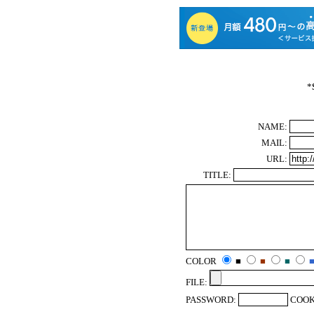
*
NAME:
MAIL:
URL:
TITLE:
COLOR
■
■
■
FILE:
PASSWORD:
COOK