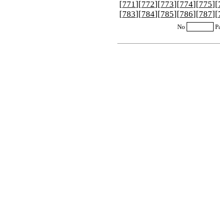
[
771
][
772
][
773
][
774
][
775
][
[
783
][
784
][
785
][
786
][
787
][
No
P