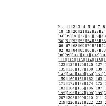
Page:[
1
][
2
][
3
][
4
][
5
][
6
][
7
][
8
[
18
][
19
][
20
][
21
][
22
][
23
][
24
[
34
][
35
][
36
][
37
][
38
][
39
][
40
[
50
][
51
][
52
][
53
][
54
][
55
][
56
[
66
][
67
][
68
][
69
][
70
][
71
][
72
[
82
][
83
][
84
][
85
][
86
][
87
][
88
[
98
][
99
][
100
][
101
][
102
][
10
[
111
][
112
][
113
][
114
][
115
][
1
[
123
][
124
][
125
][
126
][
127
][
[
135
][
136
][
137
][
138
][
139
][
[
147
][
148
][
149
][
150
][
151
][
[
159
][
160
][
161
][
162
][
163
][
[
171
][
172
][
173
][
174
][
175
][
[
183
][
184
][
185
][
186
][
187
][
[
195
][
196
][
197
][
198
][
199
][
[
207
][
208
][
209
][
210
][
211
][
[
219
][
220
][
221
][
222
][
223
][