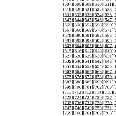
[
507
][
508
][
509
][
510
][
511
][
[
519
][
520
][
521
][
522
][
523
][
[
531
][
532
][
533
][
534
][
535
][
[
543
][
544
][
545
][
546
][
547
][
[
555
][
556
][
557
][
558
][
559
][
[
567
][
568
][
569
][
570
][
571
][
[
579
][
580
][
581
][
582
][
583
][
[
591
][
592
][
593
][
594
][
595
][
[
603
][
604
][
605
][
606
][
607
][
[
615
][
616
][
617
][
618
][
619
][
[
627
][
628
][
629
][
630
][
631
][
[
639
][
640
][
641
][
642
][
643
][
[
651
][
652
][
653
][
654
][
655
][
[
663
][
664
][
665
][
666
][
667
][
[
675
][
676
][
677
][
678
][
679
][
[
687
][
688
][
689
][
690
][
691
][
[
699
][
700
][
701
][
702
][
703
][
[
711
][
712
][
713
][
714
][
715
][
[
723
][
724
][
725
][
726
][
727
][
[
735
][
736
][
737
][
738
][
739
][
[
747
][
748
][
749
][
750
][
751
][
[
759
][
760
][
761
][
762
][
763
][