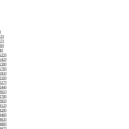
]
45
]
67
]
89
]
8
]
125
]
142
]
159
]
176
]
193
]
210
]
227
]
244
]
261
]
278
]
295
]
312
]
329
]
346
]
363
]
380
]
397
]