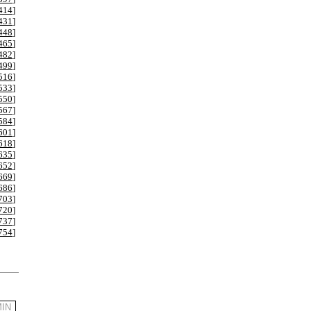
414
]
431
]
448
]
465
]
482
]
499
]
516
]
533
]
550
]
567
]
584
]
601
]
618
]
635
]
652
]
669
]
686
]
703
]
720
]
737
]
754
]