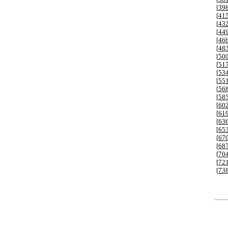
[
39
[
41
[
43
[
44
[
46
[
48
[
50
[
51
[
53
[
55
[
56
[
58
[
60
[
61
[
63
[
65
[
67
[
68
[
70
[
72
[
73