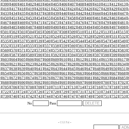
8
][
399
][
400
][
401
][
402
][
403
][
404
][
405
][
406
][
407
][
408
][
409
][
410
][
411
][
412
][
413
][
5
][
416
][
417
][
418
][
419
][
420
][
421
][
422
][
423
][
424
][
425
][
426
][
427
][
428
][
429
][
430
][
2
][
433
][
434
][
435
][
436
][
437
][
438
][
439
][
440
][
441
][
442
][
443
][
444
][
445
][
446
][
447
][
9
][
450
][
451
][
452
][
453
][
454
][
455
][
456
][
457
][
458
][
459
][
460
][
461
][
462
][
463
][
464
][
6
][
467
][
468
][
469
][
470
][
471
][
472
][
473
][
474
][
475
][
476
][
477
][
478
][
479
][
480
][
481
][
3
][
484
][
485
][
486
][
487
][
488
][
489
][
490
][
491
][
492
][
493
][
494
][
495
][
496
][
497
][
498
][
0
][
501
][
502
][
503
][
504
][
505
][
506
][
507
][
508
][
509
][
510
][
511
][
512
][
513
][
514
][
515
][
7
][
518
][
519
][
520
][
521
][
522
][
523
][
524
][
525
][
526
][
527
][
528
][
529
][
530
][
531
][
532
][
4
][
535
][
536
][
537
][
538
][
539
][
540
][
541
][
542
][
543
][
544
][
545
][
546
][
547
][
548
][
549
][
1
][
552
][
553
][
554
][
555
][
556
][
557
][
558
][
559
][
560
][
561
][
562
][
563
][
564
][
565
][
566
][
8
][
569
][
570
][
571
][
572
][
573
][
574
][
575
][
576
][
577
][
578
][
579
][
580
][
581
][
582
][
583
][
5
][
586
][
587
][
588
][
589
][
590
][
591
][
592
][
593
][
594
][
595
][
596
][
597
][
598
][
599
][
600
][
2
][
603
][
604
][
605
][
606
][
607
][
608
][
609
][
610
][
611
][
612
][
613
][
614
][
615
][
616
][
617
][
9
][
620
][
621
][
622
][
623
][
624
][
625
][
626
][
627
][
628
][
629
][
630
][
631
][
632
][
633
][
634
][
6
][
637
][
638
][
639
][
640
][
641
][
642
][
643
][
644
][
645
][
646
][
647
][
648
][
649
][
650
][
651
][
3
][
654
][
655
][
656
][
657
][
658
][
659
][
660
][
661
][
662
][
663
][
664
][
665
][
666
][
667
][
668
][
0
][
671
][
672
][
673
][
674
][
675
][
676
][
677
][
678
][
679
][
680
][
681
][
682
][
683
][
684
][
685
][
7
][
688
][
689
][
690
][
691
][
692
][
693
][
694
][
695
][
696
][
697
][
698
][
699
][
700
][
701
][
702
][
4
][
705
][
706
][
707
][
708
][
709
][
710
][
711
][
712
][
713
][
714
][
715
][
716
][
717
][
718
][
719
][
1
][
722
][
723
][
724
][
725
][
726
][
727
][
728
][
729
][
730
][
731
][
732
][
733
][
734
][
735
][
736
][
8
][
739
][
740
][
741
][
742
][
743
][
744
][
745
][
746
][
747
][
748
][
749
][
750
][
751
][
752
][
753
][
No
Pass
-
CGI Pal
-