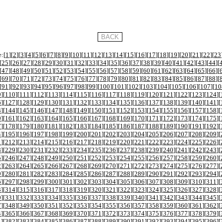
:[
1
][
2
][
3
][
4
][
5
][
6
][
7
][
8
][
9
][
10
][
11
][
12
][
13
][
14
][
15
][
16
][
17
][
18
][
19
][
20
][
21
][
22
][
23
[
25
][
26
][
27
][
28
][
29
][
30
][
31
][
32
][
33
][
34
][
35
][
36
][
37
][
38
][
39
][
40
][
41
][
42
][
43
][
44
][
[
47
][
48
][
49
][
50
][
51
][
52
][
53
][
54
][
55
][
56
][
57
][
58
][
59
][
60
][
61
][
62
][
63
][
64
][
65
][
66
][
[
69
][
70
][
71
][
72
][
73
][
74
][
75
][
76
][
77
][
78
][
79
][
80
][
81
][
82
][
83
][
84
][
85
][
86
][
87
][
88
][
[
91
][
92
][
93
][
94
][
95
][
96
][
97
][
98
][
99
][
100
][
101
][
102
][
103
][
104
][
105
][
106
][
107
][
10
9
][
110
][
111
][
112
][
113
][
114
][
115
][
116
][
117
][
118
][
119
][
120
][
121
][
122
][
123
][
124
][
6
][
127
][
128
][
129
][
130
][
131
][
132
][
133
][
134
][
135
][
136
][
137
][
138
][
139
][
140
][
141
][
3
][
144
][
145
][
146
][
147
][
148
][
149
][
150
][
151
][
152
][
153
][
154
][
155
][
156
][
157
][
158
][
0
][
161
][
162
][
163
][
164
][
165
][
166
][
167
][
168
][
169
][
170
][
171
][
172
][
173
][
174
][
175
][
7
][
178
][
179
][
180
][
181
][
182
][
183
][
184
][
185
][
186
][
187
][
188
][
189
][
190
][
191
][
192
][
4
][
195
][
196
][
197
][
198
][
199
][
200
][
201
][
202
][
203
][
204
][
205
][
206
][
207
][
208
][
209
][
1
][
212
][
213
][
214
][
215
][
216
][
217
][
218
][
219
][
220
][
221
][
222
][
223
][
224
][
225
][
226
][
8
][
229
][
230
][
231
][
232
][
233
][
234
][
235
][
236
][
237
][
238
][
239
][
240
][
241
][
242
][
243
][
5
][
246
][
247
][
248
][
249
][
250
][
251
][
252
][
253
][
254
][
255
][
256
][
257
][
258
][
259
][
260
][
2
][
263
][
264
][
265
][
266
][
267
][
268
][
269
][
270
][
271
][
272
][
273
][
274
][
275
][
276
][
277
][
9
][
280
][
281
][
282
][
283
][
284
][
285
][
286
][
287
][
288
][
289
][
290
][
291
][
292
][
293
][
294
][
6
][
297
][
298
][
299
][
300
][
301
][
302
][
303
][
304
][
305
][
306
][
307
][
308
][
309
][
310
][
311
][
3
][
314
][
315
][
316
][
317
][
318
][
319
][
320
][
321
][
322
][
323
][
324
][
325
][
326
][
327
][
328
][
0
][
331
][
332
][
333
][
334
][
335
][
336
][
337
][
338
][
339
][
340
][
341
][
342
][
343
][
344
][
345
][
7
][
348
][
349
][
350
][
351
][
352
][
353
][
354
][
355
][
356
][
357
][
358
][
359
][
360
][
361
][
362
][
4
][
365
][
366
][
367
][
368
][
369
][
370
][
371
][
372
][
373
][
374
][
375
][
376
][
377
][
378
][
379
][
1
][
382
][
383
][
384
][
385
][
386
][
387
][
388
][
389
][
390
][
391
][
392
][
393
][
394
][
395
][
396
][