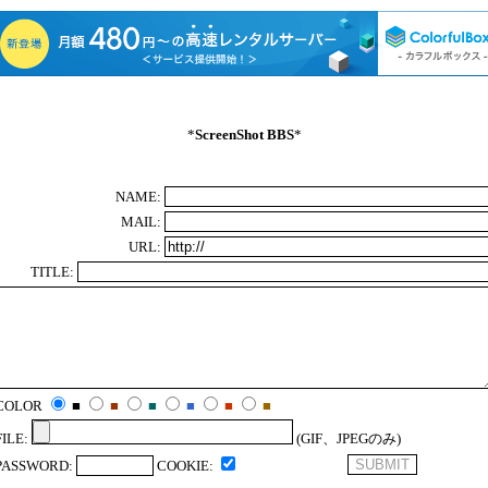
*
ScreenShot BBS
*
NAME:
MAIL:
URL:
TITLE:
COLOR
■
■
■
■
■
■
FILE:
(GIF、JPEGのみ)
PASSWORD:
COOKIE: