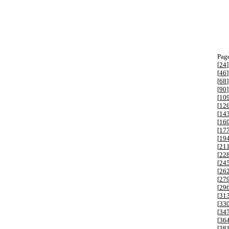
Page
[
24
]
[
46
]
[
68
]
[
90
]
[
10
[
12
[
14
[
16
[
17
[
19
[
21
[
22
[
24
[
26
[
27
[
29
[
31
[
33
[
34
[
36
[
38