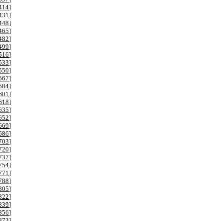
414
]
431
]
448
]
465
]
482
]
499
]
516
]
533
]
550
]
567
]
584
]
601
]
618
]
635
]
652
]
669
]
686
]
703
]
720
]
737
]
754
]
771
]
788
]
805
]
822
]
839
]
856
]
873
]