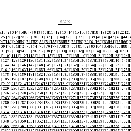
:[
1
][
2
][
3
][
4
][
5
][
6
][
7
][
8
][
9
][
10
][
11
][
12
][
13
][
14
][
15
][
16
][
17
][
18
][
19
][
20
][
21
][
22
][
23
[
25
][
26
][
27
][
28
][
29
][
30
][
31
][
32
][
33
][
34
][
35
][
36
][
37
][
38
][
39
][
40
][
41
][
42
][
43
][
44
][
[
47
][
48
][
49
][
50
][
51
][
52
][
53
][
54
][
55
][
56
][
57
][
58
][
59
][
60
][
61
][
62
][
63
][
64
][
65
][
66
][
[
69
][
70
][
71
][
72
][
73
][
74
][
75
][
76
][
77
][
78
][
79
][
80
][
81
][
82
][
83
][
84
][
85
][
86
][
87
][
88
][
[
91
][
92
][
93
][
94
][
95
][
96
][
97
][
98
][
99
][
100
][
101
][
102
][
103
][
104
][
105
][
106
][
107
][
10
9
][
110
][
111
][
112
][
113
][
114
][
115
][
116
][
117
][
118
][
119
][
120
][
121
][
122
][
123
][
124
][
6
][
127
][
128
][
129
][
130
][
131
][
132
][
133
][
134
][
135
][
136
][
137
][
138
][
139
][
140
][
141
][
3
][
144
][
145
][
146
][
147
][
148
][
149
][
150
][
151
][
152
][
153
][
154
][
155
][
156
][
157
][
158
][
0
][
161
][
162
][
163
][
164
][
165
][
166
][
167
][
168
][
169
][
170
][
171
][
172
][
173
][
174
][
175
][
7
][
178
][
179
][
180
][
181
][
182
][
183
][
184
][
185
][
186
][
187
][
188
][
189
][
190
][
191
][
192
][
4
][
195
][
196
][
197
][
198
][
199
][
200
][
201
][
202
][
203
][
204
][
205
][
206
][
207
][
208
][
209
][
1
][
212
][
213
][
214
][
215
][
216
][
217
][
218
][
219
][
220
][
221
][
222
][
223
][
224
][
225
][
226
][
8
][
229
][
230
][
231
][
232
][
233
][
234
][
235
][
236
][
237
][
238
][
239
][
240
][
241
][
242
][
243
][
5
][
246
][
247
][
248
][
249
][
250
][
251
][
252
][
253
][
254
][
255
][
256
][
257
][
258
][
259
][
260
][
2
][
263
][
264
][
265
][
266
][
267
][
268
][
269
][
270
][
271
][
272
][
273
][
274
][
275
][
276
][
277
][
9
][
280
][
281
][
282
][
283
][
284
][
285
][
286
][
287
][
288
][
289
][
290
][
291
][
292
][
293
][
294
][
6
][
297
][
298
][
299
][
300
][
301
][
302
][
303
][
304
][
305
][
306
][
307
][
308
][
309
][
310
][
311
][
3
][
314
][
315
][
316
][
317
][
318
][
319
][
320
][
321
][
322
][
323
][
324
][
325
][
326
][
327
][
328
][
0
][
331
][
332
][
333
][
334
][
335
][
336
][
337
][
338
][
339
][
340
][
341
][
342
][
343
][
344
][
345
][
7
][
348
][
349
][
350
][
351
][
352
][
353
][
354
][
355
][
356
][
357
][
358
][
359
][
360
][
361
][
362
][
4
][
365
][
366
][
367
][
368
][
369
][
370
][
371
][
372
][
373
][
374
][
375
][
376
][
377
][
378
][
379
][
1
][
382
][
383
][
384
][
385
][
386
][
387
][
388
][
389
][
390
][
391
][
392
][
393
][
394
][
395
][
396
][