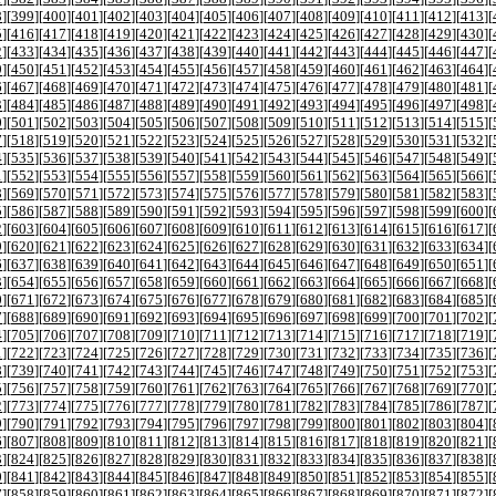
8
][
399
][
400
][
401
][
402
][
403
][
404
][
405
][
406
][
407
][
408
][
409
][
410
][
411
][
412
][
413
][
5
][
416
][
417
][
418
][
419
][
420
][
421
][
422
][
423
][
424
][
425
][
426
][
427
][
428
][
429
][
430
][
2
][
433
][
434
][
435
][
436
][
437
][
438
][
439
][
440
][
441
][
442
][
443
][
444
][
445
][
446
][
447
][
9
][
450
][
451
][
452
][
453
][
454
][
455
][
456
][
457
][
458
][
459
][
460
][
461
][
462
][
463
][
464
][
6
][
467
][
468
][
469
][
470
][
471
][
472
][
473
][
474
][
475
][
476
][
477
][
478
][
479
][
480
][
481
][
3
][
484
][
485
][
486
][
487
][
488
][
489
][
490
][
491
][
492
][
493
][
494
][
495
][
496
][
497
][
498
][
0
][
501
][
502
][
503
][
504
][
505
][
506
][
507
][
508
][
509
][
510
][
511
][
512
][
513
][
514
][
515
][
7
][
518
][
519
][
520
][
521
][
522
][
523
][
524
][
525
][
526
][
527
][
528
][
529
][
530
][
531
][
532
][
4
][
535
][
536
][
537
][
538
][
539
][
540
][
541
][
542
][
543
][
544
][
545
][
546
][
547
][
548
][
549
][
1
][
552
][
553
][
554
][
555
][
556
][
557
][
558
][
559
][
560
][
561
][
562
][
563
][
564
][
565
][
566
][
8
][
569
][
570
][
571
][
572
][
573
][
574
][
575
][
576
][
577
][
578
][
579
][
580
][
581
][
582
][
583
][
5
][
586
][
587
][
588
][
589
][
590
][
591
][
592
][
593
][
594
][
595
][
596
][
597
][
598
][
599
][
600
][
2
][
603
][
604
][
605
][
606
][
607
][
608
][
609
][
610
][
611
][
612
][
613
][
614
][
615
][
616
][
617
][
9
][
620
][
621
][
622
][
623
][
624
][
625
][
626
][
627
][
628
][
629
][
630
][
631
][
632
][
633
][
634
][
6
][
637
][
638
][
639
][
640
][
641
][
642
][
643
][
644
][
645
][
646
][
647
][
648
][
649
][
650
][
651
][
3
][
654
][
655
][
656
][
657
][
658
][
659
][
660
][
661
][
662
][
663
][
664
][
665
][
666
][
667
][
668
][
0
][
671
][
672
][
673
][
674
][
675
][
676
][
677
][
678
][
679
][
680
][
681
][
682
][
683
][
684
][
685
][
7
][
688
][
689
][
690
][
691
][
692
][
693
][
694
][
695
][
696
][
697
][
698
][
699
][
700
][
701
][
702
][
4
][
705
][
706
][
707
][
708
][
709
][
710
][
711
][
712
][
713
][
714
][
715
][
716
][
717
][
718
][
719
][
1
][
722
][
723
][
724
][
725
][
726
][
727
][
728
][
729
][
730
][
731
][
732
][
733
][
734
][
735
][
736
][
8
][
739
][
740
][
741
][
742
][
743
][
744
][
745
][
746
][
747
][
748
][
749
][
750
][
751
][
752
][
753
][
5
][
756
][
757
][
758
][
759
][
760
][
761
][
762
][
763
][
764
][
765
][
766
][
767
][
768
][
769
][
770
][
2
][
773
][
774
][
775
][
776
][
777
][
778
][
779
][
780
][
781
][
782
][
783
][
784
][
785
][
786
][
787
][
9
][
790
][
791
][
792
][
793
][
794
][
795
][
796
][
797
][
798
][
799
][
800
][
801
][
802
][
803
][
804
][
6
][
807
][
808
][
809
][
810
][
811
][
812
][
813
][
814
][
815
][
816
][
817
][
818
][
819
][
820
][
821
][
3
][
824
][
825
][
826
][
827
][
828
][
829
][
830
][
831
][
832
][
833
][
834
][
835
][
836
][
837
][
838
][
0
][
841
][
842
][
843
][
844
][
845
][
846
][
847
][
848
][
849
][
850
][
851
][
852
][
853
][
854
][
855
][
7
][
858
][
859
][
860
][
861
][
862
][
863
][
864
][
865
][
866
][
867
][
868
][
869
][
870
][
871
][
872
][