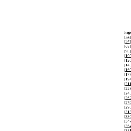
Page
[
24
]
[
46
]
[
68
]
[
90
]
[
10
[
12
[
14
[
16
[
17
[
19
[
21
[
22
[
24
[
26
[
27
[
29
[
31
[
33
[
34
[
36
[
38