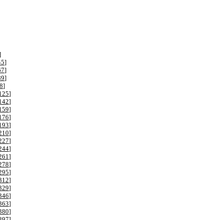
]
45
]
67
]
89
]
8
]
125
]
142
]
159
]
176
]
193
]
210
]
227
]
244
]
261
]
278
]
295
]
312
]
329
]
346
]
363
]
380
]
397
]