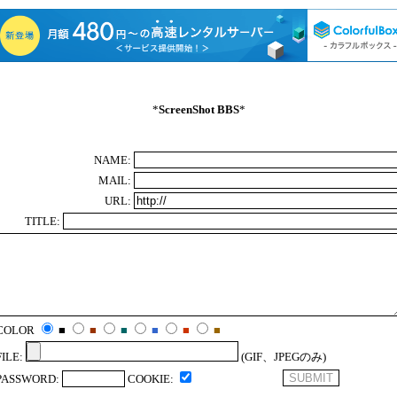
*
ScreenShot BBS
*
NAME:
MAIL:
URL:
TITLE:
COLOR
■
■
■
■
■
■
FILE:
(GIF、JPEGのみ)
PASSWORD:
COOKIE: