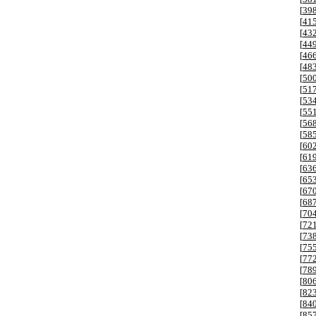
[
39
[
41
[
43
[
44
[
46
[
48
[
50
[
51
[
53
[
55
[
56
[
58
[
60
[
61
[
63
[
65
[
67
[
68
[
70
[
72
[
73
[
75
[
77
[
78
[
80
[
82
[
84
[
85