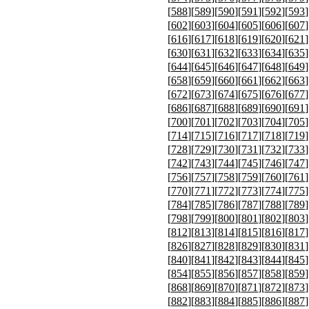
[
588
][
589
][
590
][
591
][
592
][
593
]
[
602
][
603
][
604
][
605
][
606
][
607
]
[
616
][
617
][
618
][
619
][
620
][
621
]
[
630
][
631
][
632
][
633
][
634
][
635
]
[
644
][
645
][
646
][
647
][
648
][
649
]
[
658
][
659
][
660
][
661
][
662
][
663
]
[
672
][
673
][
674
][
675
][
676
][
677
]
[
686
][
687
][
688
][
689
][
690
][
691
]
[
700
][
701
][
702
][
703
][
704
][
705
]
[
714
][
715
][
716
][
717
][
718
][
719
]
[
728
][
729
][
730
][
731
][
732
][
733
]
[
742
][
743
][
744
][
745
][
746
][
747
]
[
756
][
757
][
758
][
759
][
760
][
761
]
[
770
][
771
][
772
][
773
][
774
][
775
]
[
784
][
785
][
786
][
787
][
788
][
789
]
[
798
][
799
][
800
][
801
][
802
][
803
]
[
812
][
813
][
814
][
815
][
816
][
817
]
[
826
][
827
][
828
][
829
][
830
][
831
]
[
840
][
841
][
842
][
843
][
844
][
845
]
[
854
][
855
][
856
][
857
][
858
][
859
]
[
868
][
869
][
870
][
871
][
872
][
873
]
[
882
][
883
][
884
][
885
][
886
][
887
]