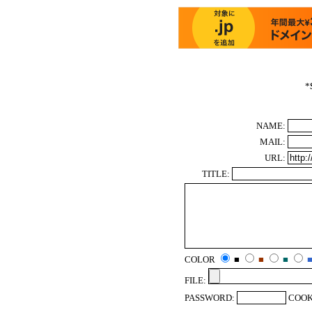
*
NAME:
MAIL:
URL:
TITLE:
COLOR
■
■
■
FILE:
PASSWORD:
COOK