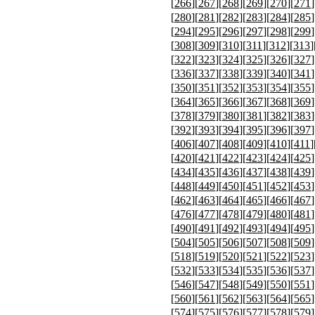
[
266
][
267
][
268
][
269
][
270
][
271
]
[
280
][
281
][
282
][
283
][
284
][
285
]
[
294
][
295
][
296
][
297
][
298
][
299
]
[
308
][
309
][
310
][
311
][
312
][
313
]
[
322
][
323
][
324
][
325
][
326
][
327
]
[
336
][
337
][
338
][
339
][
340
][
341
]
[
350
][
351
][
352
][
353
][
354
][
355
]
[
364
][
365
][
366
][
367
][
368
][
369
]
[
378
][
379
][
380
][
381
][
382
][
383
]
[
392
][
393
][
394
][
395
][
396
][
397
]
[
406
][
407
][
408
][
409
][
410
][
411
]
[
420
][
421
][
422
][
423
][
424
][
425
]
[
434
][
435
][
436
][
437
][
438
][
439
]
[
448
][
449
][
450
][
451
][
452
][
453
]
[
462
][
463
][
464
][
465
][
466
][
467
]
[
476
][
477
][
478
][
479
][
480
][
481
]
[
490
][
491
][
492
][
493
][
494
][
495
]
[
504
][
505
][
506
][
507
][
508
][
509
]
[
518
][
519
][
520
][
521
][
522
][
523
]
[
532
][
533
][
534
][
535
][
536
][
537
]
[
546
][
547
][
548
][
549
][
550
][
551
]
[
560
][
561
][
562
][
563
][
564
][
565
]
[
574
][
575
][
576
][
577
][
578
][
579
]