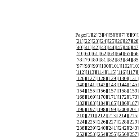
Page:[
1
][
2
][
3
][
4
][
5
][
6
][
7
][
8
][
9
][
[
21
][
22
][
23
][
24
][
25
][
26
][
27
][
28
[
40
][
41
][
42
][
43
][
44
][
45
][
46
][
47
[
59
][
60
][
61
][
62
][
63
][
64
][
65
][
66
[
78
][
79
][
80
][
81
][
82
][
83
][
84
][
85
[
97
][
98
][
99
][
100
][
101
][
102
][
10
[
112
][
113
][
114
][
115
][
116
][
117
][
[
126
][
127
][
128
][
129
][
130
][
131
]
[
140
][
141
][
142
][
143
][
144
][
145
]
[
154
][
155
][
156
][
157
][
158
][
159
]
[
168
][
169
][
170
][
171
][
172
][
173
]
[
182
][
183
][
184
][
185
][
186
][
187
]
[
196
][
197
][
198
][
199
][
200
][
201
]
[
210
][
211
][
212
][
213
][
214
][
215
]
[
224
][
225
][
226
][
227
][
228
][
229
]
[
238
][
239
][
240
][
241
][
242
][
243
]
[
252
][
253
][
254
][
255
][
256
][
257
]