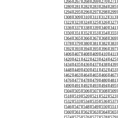
[
266
][
267
][
268
][
269
][
270
][
271
]
[
280
][
281
][
282
][
283
][
284
][
285
]
[
294
][
295
][
296
][
297
][
298
][
299
]
[
308
][
309
][
310
][
311
][
312
][
313
]
[
322
][
323
][
324
][
325
][
326
][
327
]
[
336
][
337
][
338
][
339
][
340
][
341
]
[
350
][
351
][
352
][
353
][
354
][
355
]
[
364
][
365
][
366
][
367
][
368
][
369
]
[
378
][
379
][
380
][
381
][
382
][
383
]
[
392
][
393
][
394
][
395
][
396
][
397
]
[
406
][
407
][
408
][
409
][
410
][
411
]
[
420
][
421
][
422
][
423
][
424
][
425
]
[
434
][
435
][
436
][
437
][
438
][
439
]
[
448
][
449
][
450
][
451
][
452
][
453
]
[
462
][
463
][
464
][
465
][
466
][
467
]
[
476
][
477
][
478
][
479
][
480
][
481
]
[
490
][
491
][
492
][
493
][
494
][
495
]
[
504
][
505
][
506
][
507
][
508
][
509
]
[
518
][
519
][
520
][
521
][
522
][
523
]
[
532
][
533
][
534
][
535
][
536
][
537
]
[
546
][
547
][
548
][
549
][
550
][
551
]
[
560
][
561
][
562
][
563
][
564
][
565
]
[
574
][
575
][
576
][
577
][
578
][
579
]