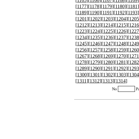
[
1165
][
1166
][
1167
][
1168
][
1169
]
[
1177
][
1178
][
1179
][
1180
][
1181
]
[
1189
][
1190
][
1191
][
1192
][
1193
]
[
1201
][
1202
][
1203
][
1204
][
1205
[
1212
][
1213
][
1214
][
1215
][
1216
[
1223
][
1224
][
1225
][
1226
][
1227
[
1234
][
1235
][
1236
][
1237
][
1238
[
1245
][
1246
][
1247
][
1248
][
1249
[
1256
][
1257
][
1258
][
1259
][
1260
[
1267
][
1268
][
1269
][
1270
][
1271
[
1278
][
1279
][
1280
][
1281
][
1282
[
1289
][
1290
][
1291
][
1292
][
1293
[
1300
][
1301
][
1302
][
1303
][
1304
[
1311
][
1312
][
1313
][
1314
]
No
P