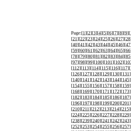
Page:[
1
][
2
][
3
][
4
][
5
][
6
][
7
][
8
][
9
][
[
21
][
22
][
23
][
24
][
25
][
26
][
27
][
28
[
40
][
41
][
42
][
43
][
44
][
45
][
46
][
47
[
59
][
60
][
61
][
62
][
63
][
64
][
65
][
66
[
78
][
79
][
80
][
81
][
82
][
83
][
84
][
85
[
97
][
98
][
99
][
100
][
101
][
102
][
10
[
112
][
113
][
114
][
115
][
116
][
117
][
[
126
][
127
][
128
][
129
][
130
][
131
]
[
140
][
141
][
142
][
143
][
144
][
145
]
[
154
][
155
][
156
][
157
][
158
][
159
]
[
168
][
169
][
170
][
171
][
172
][
173
]
[
182
][
183
][
184
][
185
][
186
][
187
]
[
196
][
197
][
198
][
199
][
200
][
201
]
[
210
][
211
][
212
][
213
][
214
][
215
]
[
224
][
225
][
226
][
227
][
228
][
229
]
[
238
][
239
][
240
][
241
][
242
][
243
]
[
252
][
253
][
254
][
255
][
256
][
257
]