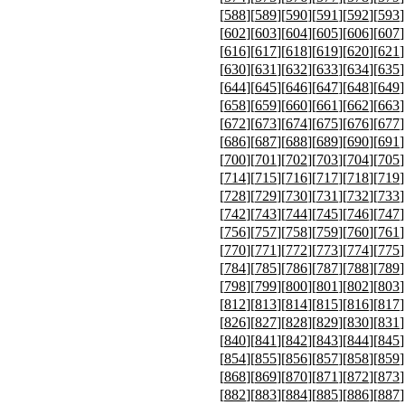
[
588
][
589
][
590
][
591
][
592
][
593
]
[
602
][
603
][
604
][
605
][
606
][
607
]
[
616
][
617
][
618
][
619
][
620
][
621
]
[
630
][
631
][
632
][
633
][
634
][
635
]
[
644
][
645
][
646
][
647
][
648
][
649
]
[
658
][
659
][
660
][
661
][
662
][
663
]
[
672
][
673
][
674
][
675
][
676
][
677
]
[
686
][
687
][
688
][
689
][
690
][
691
]
[
700
][
701
][
702
][
703
][
704
][
705
]
[
714
][
715
][
716
][
717
][
718
][
719
]
[
728
][
729
][
730
][
731
][
732
][
733
]
[
742
][
743
][
744
][
745
][
746
][
747
]
[
756
][
757
][
758
][
759
][
760
][
761
]
[
770
][
771
][
772
][
773
][
774
][
775
]
[
784
][
785
][
786
][
787
][
788
][
789
]
[
798
][
799
][
800
][
801
][
802
][
803
]
[
812
][
813
][
814
][
815
][
816
][
817
]
[
826
][
827
][
828
][
829
][
830
][
831
]
[
840
][
841
][
842
][
843
][
844
][
845
]
[
854
][
855
][
856
][
857
][
858
][
859
]
[
868
][
869
][
870
][
871
][
872
][
873
]
[
882
][
883
][
884
][
885
][
886
][
887
]