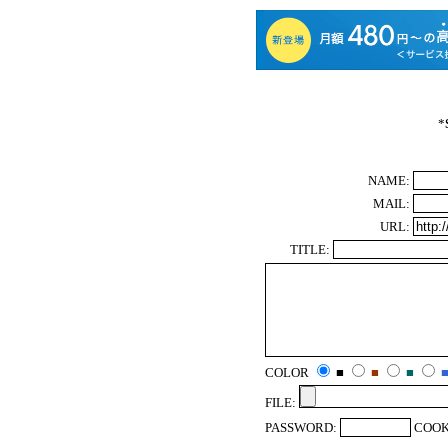
*
NAME:
MAIL:
URL:
TITLE:
COLOR
■
■
■
FILE:
PASSWORD:
COOK