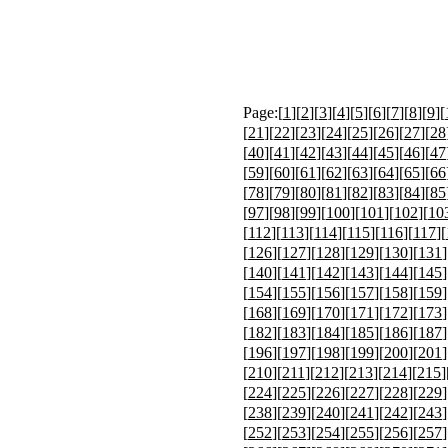
Page:[
1
][
2
][
3
][
4
][
5
][
6
][
7
][
8
][
9
][
[
21
][
22
][
23
][
24
][
25
][
26
][
27
][
28
[
40
][
41
][
42
][
43
][
44
][
45
][
46
][
47
[
59
][
60
][
61
][
62
][
63
][
64
][
65
][
66
[
78
][
79
][
80
][
81
][
82
][
83
][
84
][
85
[
97
][
98
][
99
][
100
][
101
][
102
][
10
[
112
][
113
][
114
][
115
][
116
][
117
][
[
126
][
127
][
128
][
129
][
130
][
131
]
[
140
][
141
][
142
][
143
][
144
][
145
]
[
154
][
155
][
156
][
157
][
158
][
159
]
[
168
][
169
][
170
][
171
][
172
][
173
]
[
182
][
183
][
184
][
185
][
186
][
187
]
[
196
][
197
][
198
][
199
][
200
][
201
]
[
210
][
211
][
212
][
213
][
214
][
215
]
[
224
][
225
][
226
][
227
][
228
][
229
]
[
238
][
239
][
240
][
241
][
242
][
243
]
[
252
][
253
][
254
][
255
][
256
][
257
]