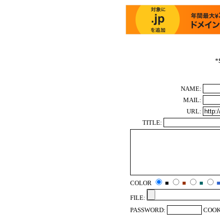
*
NAME:
MAIL:
URL:
TITLE:
COLOR
■
■
■
FILE:
PASSWORD:
COOK