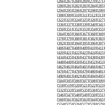
[
266
][
267
][
268
][
269
][
270
][
271
]
[
280
][
281
][
282
][
283
][
284
][
285
]
[
294
][
295
][
296
][
297
][
298
][
299
]
[
308
][
309
][
310
][
311
][
312
][
313
]
[
322
][
323
][
324
][
325
][
326
][
327
]
[
336
][
337
][
338
][
339
][
340
][
341
]
[
350
][
351
][
352
][
353
][
354
][
355
]
[
364
][
365
][
366
][
367
][
368
][
369
]
[
378
][
379
][
380
][
381
][
382
][
383
]
[
392
][
393
][
394
][
395
][
396
][
397
]
[
406
][
407
][
408
][
409
][
410
][
411
]
[
420
][
421
][
422
][
423
][
424
][
425
]
[
434
][
435
][
436
][
437
][
438
][
439
]
[
448
][
449
][
450
][
451
][
452
][
453
]
[
462
][
463
][
464
][
465
][
466
][
467
]
[
476
][
477
][
478
][
479
][
480
][
481
]
[
490
][
491
][
492
][
493
][
494
][
495
]
[
504
][
505
][
506
][
507
][
508
][
509
]
[
518
][
519
][
520
][
521
][
522
][
523
]
[
532
][
533
][
534
][
535
][
536
][
537
]
[
546
][
547
][
548
][
549
][
550
][
551
]
[
560
][
561
][
562
][
563
][
564
][
565
]
[
574
][
575
][
576
][
577
][
578
][
579
]