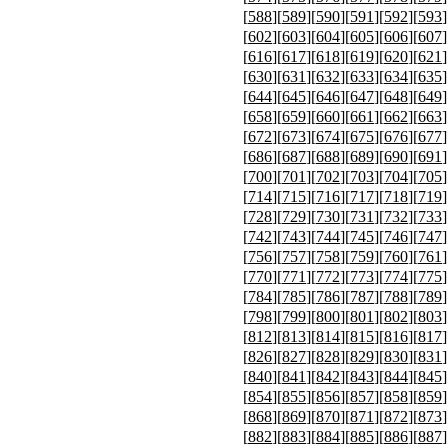
[
588
][
589
][
590
][
591
][
592
][
593
]
[
602
][
603
][
604
][
605
][
606
][
607
]
[
616
][
617
][
618
][
619
][
620
][
621
]
[
630
][
631
][
632
][
633
][
634
][
635
]
[
644
][
645
][
646
][
647
][
648
][
649
]
[
658
][
659
][
660
][
661
][
662
][
663
]
[
672
][
673
][
674
][
675
][
676
][
677
]
[
686
][
687
][
688
][
689
][
690
][
691
]
[
700
][
701
][
702
][
703
][
704
][
705
]
[
714
][
715
][
716
][
717
][
718
][
719
]
[
728
][
729
][
730
][
731
][
732
][
733
]
[
742
][
743
][
744
][
745
][
746
][
747
]
[
756
][
757
][
758
][
759
][
760
][
761
]
[
770
][
771
][
772
][
773
][
774
][
775
]
[
784
][
785
][
786
][
787
][
788
][
789
]
[
798
][
799
][
800
][
801
][
802
][
803
]
[
812
][
813
][
814
][
815
][
816
][
817
]
[
826
][
827
][
828
][
829
][
830
][
831
]
[
840
][
841
][
842
][
843
][
844
][
845
]
[
854
][
855
][
856
][
857
][
858
][
859
]
[
868
][
869
][
870
][
871
][
872
][
873
]
[
882
][
883
][
884
][
885
][
886
][
887
]