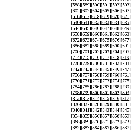
[
588
][
589
][
590
][
591
][
592
][
593
]
[
602
][
603
][
604
][
605
][
606
][
607
]
[
616
][
617
][
618
][
619
][
620
][
621
]
[
630
][
631
][
632
][
633
][
634
][
635
]
[
644
][
645
][
646
][
647
][
648
][
649
]
[
658
][
659
][
660
][
661
][
662
][
663
]
[
672
][
673
][
674
][
675
][
676
][
677
]
[
686
][
687
][
688
][
689
][
690
][
691
]
[
700
][
701
][
702
][
703
][
704
][
705
]
[
714
][
715
][
716
][
717
][
718
][
719
]
[
728
][
729
][
730
][
731
][
732
][
733
]
[
742
][
743
][
744
][
745
][
746
][
747
]
[
756
][
757
][
758
][
759
][
760
][
761
]
[
770
][
771
][
772
][
773
][
774
][
775
]
[
784
][
785
][
786
][
787
][
788
][
789
]
[
798
][
799
][
800
][
801
][
802
][
803
]
[
812
][
813
][
814
][
815
][
816
][
817
]
[
826
][
827
][
828
][
829
][
830
][
831
]
[
840
][
841
][
842
][
843
][
844
][
845
]
[
854
][
855
][
856
][
857
][
858
][
859
]
[
868
][
869
][
870
][
871
][
872
][
873
]
[
882
][
883
][
884
][
885
][
886
][
887
]