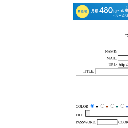
*
NAME:
MAIL:
URL:
TITLE:
COLOR
■
■
■
FILE:
PASSWORD:
COOK