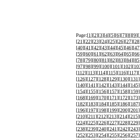
Page:[
1
][
2
][
3
][
4
][
5
][
6
][
7
][
8
][
9
][
[
21
][
22
][
23
][
24
][
25
][
26
][
27
][
28
[
40
][
41
][
42
][
43
][
44
][
45
][
46
][
47
[
59
][
60
][
61
][
62
][
63
][
64
][
65
][
66
[
78
][
79
][
80
][
81
][
82
][
83
][
84
][
85
[
97
][
98
][
99
][
100
][
101
][
102
][
10
[
112
][
113
][
114
][
115
][
116
][
117
][
[
126
][
127
][
128
][
129
][
130
][
131
]
[
140
][
141
][
142
][
143
][
144
][
145
]
[
154
][
155
][
156
][
157
][
158
][
159
]
[
168
][
169
][
170
][
171
][
172
][
173
]
[
182
][
183
][
184
][
185
][
186
][
187
]
[
196
][
197
][
198
][
199
][
200
][
201
]
[
210
][
211
][
212
][
213
][
214
][
215
]
[
224
][
225
][
226
][
227
][
228
][
229
]
[
238
][
239
][
240
][
241
][
242
][
243
]
[
252
][
253
][
254
][
255
][
256
][
257
]