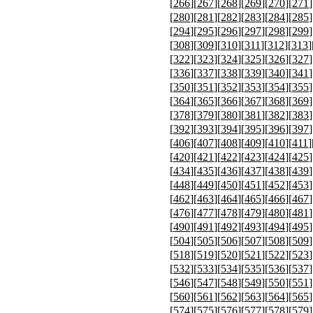
[
266
][
267
][
268
][
269
][
270
][
271
]
[
280
][
281
][
282
][
283
][
284
][
285
]
[
294
][
295
][
296
][
297
][
298
][
299
]
[
308
][
309
][
310
][
311
][
312
][
313
]
[
322
][
323
][
324
][
325
][
326
][
327
]
[
336
][
337
][
338
][
339
][
340
][
341
]
[
350
][
351
][
352
][
353
][
354
][
355
]
[
364
][
365
][
366
][
367
][
368
][
369
]
[
378
][
379
][
380
][
381
][
382
][
383
]
[
392
][
393
][
394
][
395
][
396
][
397
]
[
406
][
407
][
408
][
409
][
410
][
411
]
[
420
][
421
][
422
][
423
][
424
][
425
]
[
434
][
435
][
436
][
437
][
438
][
439
]
[
448
][
449
][
450
][
451
][
452
][
453
]
[
462
][
463
][
464
][
465
][
466
][
467
]
[
476
][
477
][
478
][
479
][
480
][
481
]
[
490
][
491
][
492
][
493
][
494
][
495
]
[
504
][
505
][
506
][
507
][
508
][
509
]
[
518
][
519
][
520
][
521
][
522
][
523
]
[
532
][
533
][
534
][
535
][
536
][
537
]
[
546
][
547
][
548
][
549
][
550
][
551
]
[
560
][
561
][
562
][
563
][
564
][
565
]
[
574
][
575
][
576
][
577
][
578
][
579
]