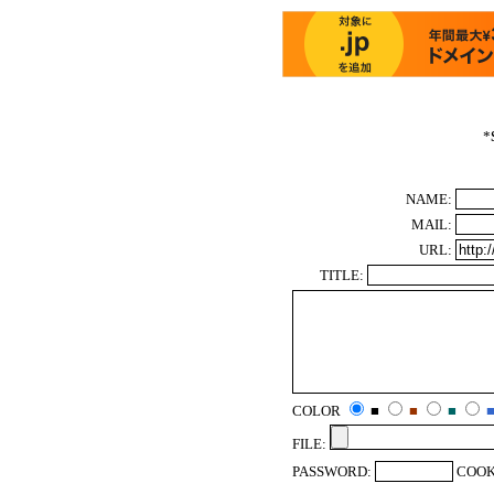
*
NAME:
MAIL:
URL:
TITLE:
COLOR
■
■
■
FILE:
PASSWORD:
COOK