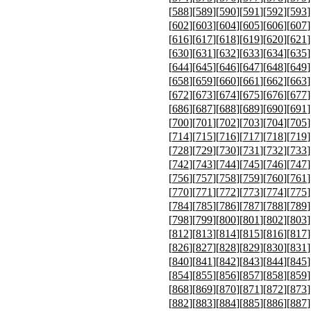
[
588
][
589
][
590
][
591
][
592
][
593
]
[
602
][
603
][
604
][
605
][
606
][
607
]
[
616
][
617
][
618
][
619
][
620
][
621
]
[
630
][
631
][
632
][
633
][
634
][
635
]
[
644
][
645
][
646
][
647
][
648
][
649
]
[
658
][
659
][
660
][
661
][
662
][
663
]
[
672
][
673
][
674
][
675
][
676
][
677
]
[
686
][
687
][
688
][
689
][
690
][
691
]
[
700
][
701
][
702
][
703
][
704
][
705
]
[
714
][
715
][
716
][
717
][
718
][
719
]
[
728
][
729
][
730
][
731
][
732
][
733
]
[
742
][
743
][
744
][
745
][
746
][
747
]
[
756
][
757
][
758
][
759
][
760
][
761
]
[
770
][
771
][
772
][
773
][
774
][
775
]
[
784
][
785
][
786
][
787
][
788
][
789
]
[
798
][
799
][
800
][
801
][
802
][
803
]
[
812
][
813
][
814
][
815
][
816
][
817
]
[
826
][
827
][
828
][
829
][
830
][
831
]
[
840
][
841
][
842
][
843
][
844
][
845
]
[
854
][
855
][
856
][
857
][
858
][
859
]
[
868
][
869
][
870
][
871
][
872
][
873
]
[
882
][
883
][
884
][
885
][
886
][
887
]