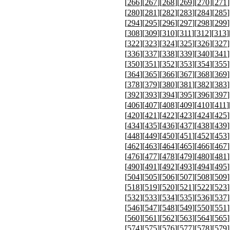
[
266
][
267
][
268
][
269
][
270
][
271
]
[
280
][
281
][
282
][
283
][
284
][
285
]
[
294
][
295
][
296
][
297
][
298
][
299
]
[
308
][
309
][
310
][
311
][
312
][
313
]
[
322
][
323
][
324
][
325
][
326
][
327
]
[
336
][
337
][
338
][
339
][
340
][
341
]
[
350
][
351
][
352
][
353
][
354
][
355
]
[
364
][
365
][
366
][
367
][
368
][
369
]
[
378
][
379
][
380
][
381
][
382
][
383
]
[
392
][
393
][
394
][
395
][
396
][
397
]
[
406
][
407
][
408
][
409
][
410
][
411
]
[
420
][
421
][
422
][
423
][
424
][
425
]
[
434
][
435
][
436
][
437
][
438
][
439
]
[
448
][
449
][
450
][
451
][
452
][
453
]
[
462
][
463
][
464
][
465
][
466
][
467
]
[
476
][
477
][
478
][
479
][
480
][
481
]
[
490
][
491
][
492
][
493
][
494
][
495
]
[
504
][
505
][
506
][
507
][
508
][
509
]
[
518
][
519
][
520
][
521
][
522
][
523
]
[
532
][
533
][
534
][
535
][
536
][
537
]
[
546
][
547
][
548
][
549
][
550
][
551
]
[
560
][
561
][
562
][
563
][
564
][
565
]
[
574
][
575
][
576
][
577
][
578
][
579
]