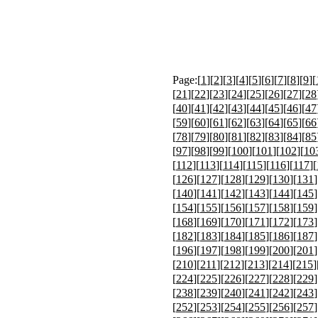
Page:[
1
][
2
][
3
][
4
][
5
][
6
][
7
][
8
][
9
][
[
21
][
22
][
23
][
24
][
25
][
26
][
27
][
28
[
40
][
41
][
42
][
43
][
44
][
45
][
46
][
47
[
59
][
60
][
61
][
62
][
63
][
64
][
65
][
66
[
78
][
79
][
80
][
81
][
82
][
83
][
84
][
85
[
97
][
98
][
99
][
100
][
101
][
102
][
10
[
112
][
113
][
114
][
115
][
116
][
117
][
[
126
][
127
][
128
][
129
][
130
][
131
]
[
140
][
141
][
142
][
143
][
144
][
145
]
[
154
][
155
][
156
][
157
][
158
][
159
]
[
168
][
169
][
170
][
171
][
172
][
173
]
[
182
][
183
][
184
][
185
][
186
][
187
]
[
196
][
197
][
198
][
199
][
200
][
201
]
[
210
][
211
][
212
][
213
][
214
][
215
]
[
224
][
225
][
226
][
227
][
228
][
229
]
[
238
][
239
][
240
][
241
][
242
][
243
]
[
252
][
253
][
254
][
255
][
256
][
257
]