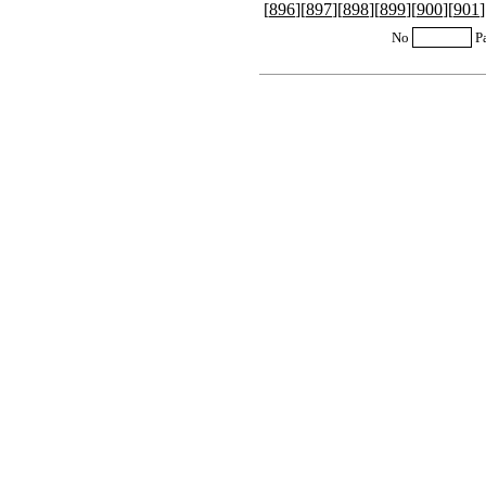
[
896
][
897
][
898
][
899
][
900
][
901
]
No
P