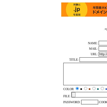
*
NAME:
MAIL:
URL:
TITLE:
COLOR
■
■
■
FILE:
PASSWORD:
COOK