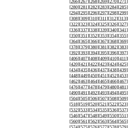
[
266
][
267
][
268
][
269
][
270
][
271
]
[
280
][
281
][
282
][
283
][
284
][
285
]
[
294
][
295
][
296
][
297
][
298
][
299
]
[
308
][
309
][
310
][
311
][
312
][
313
]
[
322
][
323
][
324
][
325
][
326
][
327
]
[
336
][
337
][
338
][
339
][
340
][
341
]
[
350
][
351
][
352
][
353
][
354
][
355
]
[
364
][
365
][
366
][
367
][
368
][
369
]
[
378
][
379
][
380
][
381
][
382
][
383
]
[
392
][
393
][
394
][
395
][
396
][
397
]
[
406
][
407
][
408
][
409
][
410
][
411
]
[
420
][
421
][
422
][
423
][
424
][
425
]
[
434
][
435
][
436
][
437
][
438
][
439
]
[
448
][
449
][
450
][
451
][
452
][
453
]
[
462
][
463
][
464
][
465
][
466
][
467
]
[
476
][
477
][
478
][
479
][
480
][
481
]
[
490
][
491
][
492
][
493
][
494
][
495
]
[
504
][
505
][
506
][
507
][
508
][
509
]
[
518
][
519
][
520
][
521
][
522
][
523
]
[
532
][
533
][
534
][
535
][
536
][
537
]
[
546
][
547
][
548
][
549
][
550
][
551
]
[
560
][
561
][
562
][
563
][
564
][
565
]
[
574
][
575
][
576
][
577
][
578
][
579
]