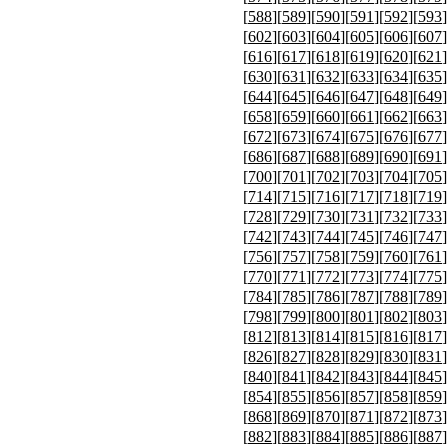
[
588
][
589
][
590
][
591
][
592
][
593
]
[
602
][
603
][
604
][
605
][
606
][
607
]
[
616
][
617
][
618
][
619
][
620
][
621
]
[
630
][
631
][
632
][
633
][
634
][
635
]
[
644
][
645
][
646
][
647
][
648
][
649
]
[
658
][
659
][
660
][
661
][
662
][
663
]
[
672
][
673
][
674
][
675
][
676
][
677
]
[
686
][
687
][
688
][
689
][
690
][
691
]
[
700
][
701
][
702
][
703
][
704
][
705
]
[
714
][
715
][
716
][
717
][
718
][
719
]
[
728
][
729
][
730
][
731
][
732
][
733
]
[
742
][
743
][
744
][
745
][
746
][
747
]
[
756
][
757
][
758
][
759
][
760
][
761
]
[
770
][
771
][
772
][
773
][
774
][
775
]
[
784
][
785
][
786
][
787
][
788
][
789
]
[
798
][
799
][
800
][
801
][
802
][
803
]
[
812
][
813
][
814
][
815
][
816
][
817
]
[
826
][
827
][
828
][
829
][
830
][
831
]
[
840
][
841
][
842
][
843
][
844
][
845
]
[
854
][
855
][
856
][
857
][
858
][
859
]
[
868
][
869
][
870
][
871
][
872
][
873
]
[
882
][
883
][
884
][
885
][
886
][
887
]