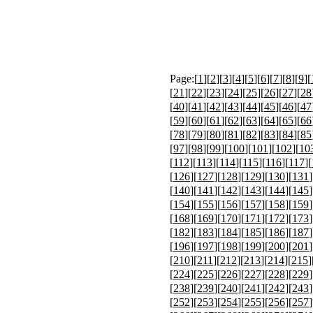
Page:[
1
][
2
][
3
][
4
][
5
][
6
][
7
][
8
][
9
][
[
21
][
22
][
23
][
24
][
25
][
26
][
27
][
28
[
40
][
41
][
42
][
43
][
44
][
45
][
46
][
47
[
59
][
60
][
61
][
62
][
63
][
64
][
65
][
66
[
78
][
79
][
80
][
81
][
82
][
83
][
84
][
85
[
97
][
98
][
99
][
100
][
101
][
102
][
10
[
112
][
113
][
114
][
115
][
116
][
117
][
[
126
][
127
][
128
][
129
][
130
][
131
]
[
140
][
141
][
142
][
143
][
144
][
145
]
[
154
][
155
][
156
][
157
][
158
][
159
]
[
168
][
169
][
170
][
171
][
172
][
173
]
[
182
][
183
][
184
][
185
][
186
][
187
]
[
196
][
197
][
198
][
199
][
200
][
201
]
[
210
][
211
][
212
][
213
][
214
][
215
]
[
224
][
225
][
226
][
227
][
228
][
229
]
[
238
][
239
][
240
][
241
][
242
][
243
]
[
252
][
253
][
254
][
255
][
256
][
257
]