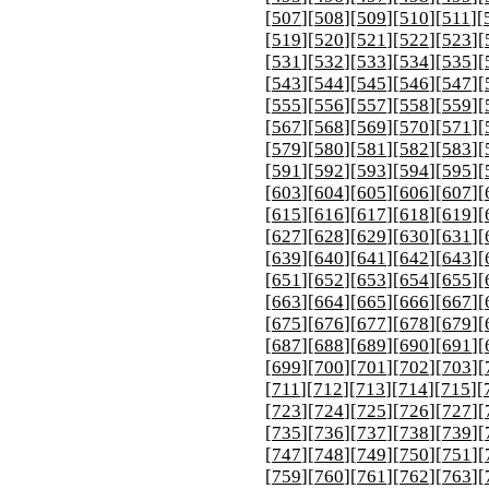
[
507
][
508
][
509
][
510
][
511
][
[
519
][
520
][
521
][
522
][
523
][
[
531
][
532
][
533
][
534
][
535
][
[
543
][
544
][
545
][
546
][
547
][
[
555
][
556
][
557
][
558
][
559
][
[
567
][
568
][
569
][
570
][
571
][
[
579
][
580
][
581
][
582
][
583
][
[
591
][
592
][
593
][
594
][
595
][
[
603
][
604
][
605
][
606
][
607
][
[
615
][
616
][
617
][
618
][
619
][
[
627
][
628
][
629
][
630
][
631
][
[
639
][
640
][
641
][
642
][
643
][
[
651
][
652
][
653
][
654
][
655
][
[
663
][
664
][
665
][
666
][
667
][
[
675
][
676
][
677
][
678
][
679
][
[
687
][
688
][
689
][
690
][
691
][
[
699
][
700
][
701
][
702
][
703
][
[
711
][
712
][
713
][
714
][
715
][
[
723
][
724
][
725
][
726
][
727
][
[
735
][
736
][
737
][
738
][
739
][
[
747
][
748
][
749
][
750
][
751
][
[
759
][
760
][
761
][
762
][
763
][