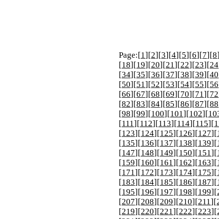
Page:[
1
][
2
][
3
][
4
][
5
][
6
][
7
][
8
[
18
][
19
][
20
][
21
][
22
][
23
][
24
[
34
][
35
][
36
][
37
][
38
][
39
][
40
[
50
][
51
][
52
][
53
][
54
][
55
][
56
[
66
][
67
][
68
][
69
][
70
][
71
][
72
[
82
][
83
][
84
][
85
][
86
][
87
][
88
[
98
][
99
][
100
][
101
][
102
][
10
[
111
][
112
][
113
][
114
][
115
][
1
[
123
][
124
][
125
][
126
][
127
][
[
135
][
136
][
137
][
138
][
139
][
[
147
][
148
][
149
][
150
][
151
][
[
159
][
160
][
161
][
162
][
163
][
[
171
][
172
][
173
][
174
][
175
][
[
183
][
184
][
185
][
186
][
187
][
[
195
][
196
][
197
][
198
][
199
][
[
207
][
208
][
209
][
210
][
211
][
[
219
][
220
][
221
][
222
][
223
][