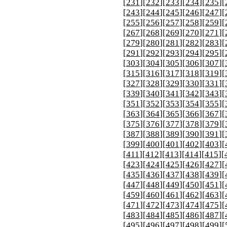
[
231
][
232
][
233
][
234
][
235
][
[
243
][
244
][
245
][
246
][
247
][
[
255
][
256
][
257
][
258
][
259
][
[
267
][
268
][
269
][
270
][
271
][
[
279
][
280
][
281
][
282
][
283
][
[
291
][
292
][
293
][
294
][
295
][
[
303
][
304
][
305
][
306
][
307
][
[
315
][
316
][
317
][
318
][
319
][
[
327
][
328
][
329
][
330
][
331
][
[
339
][
340
][
341
][
342
][
343
][
[
351
][
352
][
353
][
354
][
355
][
[
363
][
364
][
365
][
366
][
367
][
[
375
][
376
][
377
][
378
][
379
][
[
387
][
388
][
389
][
390
][
391
][
[
399
][
400
][
401
][
402
][
403
][
[
411
][
412
][
413
][
414
][
415
][
[
423
][
424
][
425
][
426
][
427
][
[
435
][
436
][
437
][
438
][
439
][
[
447
][
448
][
449
][
450
][
451
][
[
459
][
460
][
461
][
462
][
463
][
[
471
][
472
][
473
][
474
][
475
][
[
483
][
484
][
485
][
486
][
487
][
[
495
][
496
][
497
][
498
][
499
][