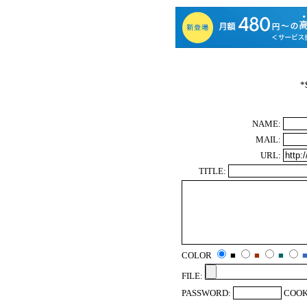
*
NAME:
MAIL:
URL:
TITLE:
COLOR
■
■
■
FILE:
PASSWORD:
COOK