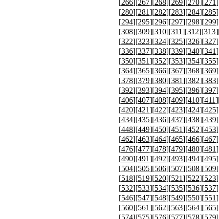
[
266
][
267
][
268
][
269
][
270
][
271
]
[
280
][
281
][
282
][
283
][
284
][
285
]
[
294
][
295
][
296
][
297
][
298
][
299
]
[
308
][
309
][
310
][
311
][
312
][
313
]
[
322
][
323
][
324
][
325
][
326
][
327
]
[
336
][
337
][
338
][
339
][
340
][
341
]
[
350
][
351
][
352
][
353
][
354
][
355
]
[
364
][
365
][
366
][
367
][
368
][
369
]
[
378
][
379
][
380
][
381
][
382
][
383
]
[
392
][
393
][
394
][
395
][
396
][
397
]
[
406
][
407
][
408
][
409
][
410
][
411
]
[
420
][
421
][
422
][
423
][
424
][
425
]
[
434
][
435
][
436
][
437
][
438
][
439
]
[
448
][
449
][
450
][
451
][
452
][
453
]
[
462
][
463
][
464
][
465
][
466
][
467
]
[
476
][
477
][
478
][
479
][
480
][
481
]
[
490
][
491
][
492
][
493
][
494
][
495
]
[
504
][
505
][
506
][
507
][
508
][
509
]
[
518
][
519
][
520
][
521
][
522
][
523
]
[
532
][
533
][
534
][
535
][
536
][
537
]
[
546
][
547
][
548
][
549
][
550
][
551
]
[
560
][
561
][
562
][
563
][
564
][
565
]
[
574
][
575
][
576
][
577
][
578
][
579
]