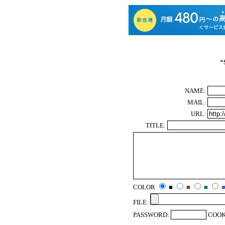
*
NAME:
MAIL:
URL:
TITLE:
COLOR
■
■
■
FILE:
PASSWORD:
COOK