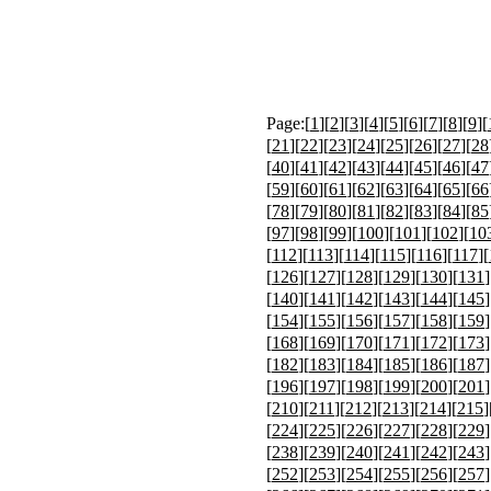
Page:[
1
][
2
][
3
][
4
][
5
][
6
][
7
][
8
][
9
][
[
21
][
22
][
23
][
24
][
25
][
26
][
27
][
28
[
40
][
41
][
42
][
43
][
44
][
45
][
46
][
47
[
59
][
60
][
61
][
62
][
63
][
64
][
65
][
66
[
78
][
79
][
80
][
81
][
82
][
83
][
84
][
85
[
97
][
98
][
99
][
100
][
101
][
102
][
10
[
112
][
113
][
114
][
115
][
116
][
117
][
[
126
][
127
][
128
][
129
][
130
][
131
]
[
140
][
141
][
142
][
143
][
144
][
145
]
[
154
][
155
][
156
][
157
][
158
][
159
]
[
168
][
169
][
170
][
171
][
172
][
173
]
[
182
][
183
][
184
][
185
][
186
][
187
]
[
196
][
197
][
198
][
199
][
200
][
201
]
[
210
][
211
][
212
][
213
][
214
][
215
]
[
224
][
225
][
226
][
227
][
228
][
229
]
[
238
][
239
][
240
][
241
][
242
][
243
]
[
252
][
253
][
254
][
255
][
256
][
257
]