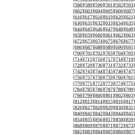
[
588
][
589
][
590
][
591
][
592
][
593
]
[
602
][
603
][
604
][
605
][
606
][
607
]
[
616
][
617
][
618
][
619
][
620
][
621
]
[
630
][
631
][
632
][
633
][
634
][
635
]
[
644
][
645
][
646
][
647
][
648
][
649
]
[
658
][
659
][
660
][
661
][
662
][
663
]
[
672
][
673
][
674
][
675
][
676
][
677
]
[
686
][
687
][
688
][
689
][
690
][
691
]
[
700
][
701
][
702
][
703
][
704
][
705
]
[
714
][
715
][
716
][
717
][
718
][
719
]
[
728
][
729
][
730
][
731
][
732
][
733
]
[
742
][
743
][
744
][
745
][
746
][
747
]
[
756
][
757
][
758
][
759
][
760
][
761
]
[
770
][
771
][
772
][
773
][
774
][
775
]
[
784
][
785
][
786
][
787
][
788
][
789
]
[
798
][
799
][
800
][
801
][
802
][
803
]
[
812
][
813
][
814
][
815
][
816
][
817
]
[
826
][
827
][
828
][
829
][
830
][
831
]
[
840
][
841
][
842
][
843
][
844
][
845
]
[
854
][
855
][
856
][
857
][
858
][
859
]
[
868
][
869
][
870
][
871
][
872
][
873
]
[
882
][
883
][
884
][
885
][
886
][
887
]