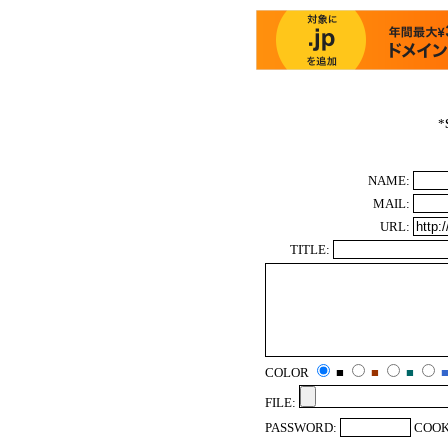
*
NAME:
MAIL:
URL:
TITLE:
COLOR
■
■
■
FILE:
PASSWORD:
COOK