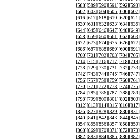
[
588
][
589
][
590
][
591
][
592
][
593
]
[
602
][
603
][
604
][
605
][
606
][
607
]
[
616
][
617
][
618
][
619
][
620
][
621
]
[
630
][
631
][
632
][
633
][
634
][
635
]
[
644
][
645
][
646
][
647
][
648
][
649
]
[
658
][
659
][
660
][
661
][
662
][
663
]
[
672
][
673
][
674
][
675
][
676
][
677
]
[
686
][
687
][
688
][
689
][
690
][
691
]
[
700
][
701
][
702
][
703
][
704
][
705
]
[
714
][
715
][
716
][
717
][
718
][
719
]
[
728
][
729
][
730
][
731
][
732
][
733
]
[
742
][
743
][
744
][
745
][
746
][
747
]
[
756
][
757
][
758
][
759
][
760
][
761
]
[
770
][
771
][
772
][
773
][
774
][
775
]
[
784
][
785
][
786
][
787
][
788
][
789
]
[
798
][
799
][
800
][
801
][
802
][
803
]
[
812
][
813
][
814
][
815
][
816
][
817
]
[
826
][
827
][
828
][
829
][
830
][
831
]
[
840
][
841
][
842
][
843
][
844
][
845
]
[
854
][
855
][
856
][
857
][
858
][
859
]
[
868
][
869
][
870
][
871
][
872
][
873
]
[
882
][
883
][
884
][
885
][
886
][
887
]