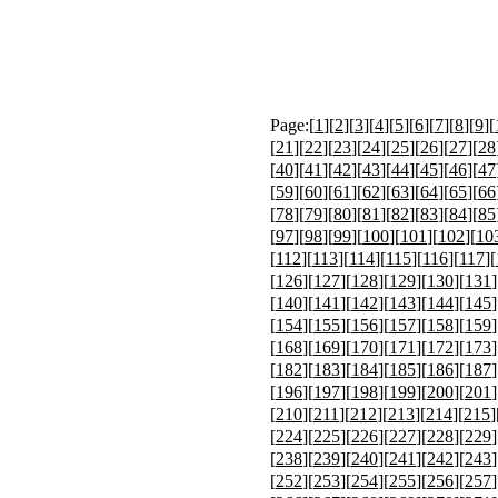
Page:[
1
][
2
][
3
][
4
][
5
][
6
][
7
][
8
][
9
][
[
21
][
22
][
23
][
24
][
25
][
26
][
27
][
28
[
40
][
41
][
42
][
43
][
44
][
45
][
46
][
47
[
59
][
60
][
61
][
62
][
63
][
64
][
65
][
66
[
78
][
79
][
80
][
81
][
82
][
83
][
84
][
85
[
97
][
98
][
99
][
100
][
101
][
102
][
10
[
112
][
113
][
114
][
115
][
116
][
117
][
[
126
][
127
][
128
][
129
][
130
][
131
]
[
140
][
141
][
142
][
143
][
144
][
145
]
[
154
][
155
][
156
][
157
][
158
][
159
]
[
168
][
169
][
170
][
171
][
172
][
173
]
[
182
][
183
][
184
][
185
][
186
][
187
]
[
196
][
197
][
198
][
199
][
200
][
201
]
[
210
][
211
][
212
][
213
][
214
][
215
]
[
224
][
225
][
226
][
227
][
228
][
229
]
[
238
][
239
][
240
][
241
][
242
][
243
]
[
252
][
253
][
254
][
255
][
256
][
257
]