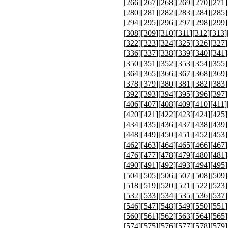
[
266
][
267
][
268
][
269
][
270
][
271
]
[
280
][
281
][
282
][
283
][
284
][
285
]
[
294
][
295
][
296
][
297
][
298
][
299
]
[
308
][
309
][
310
][
311
][
312
][
313
]
[
322
][
323
][
324
][
325
][
326
][
327
]
[
336
][
337
][
338
][
339
][
340
][
341
]
[
350
][
351
][
352
][
353
][
354
][
355
]
[
364
][
365
][
366
][
367
][
368
][
369
]
[
378
][
379
][
380
][
381
][
382
][
383
]
[
392
][
393
][
394
][
395
][
396
][
397
]
[
406
][
407
][
408
][
409
][
410
][
411
]
[
420
][
421
][
422
][
423
][
424
][
425
]
[
434
][
435
][
436
][
437
][
438
][
439
]
[
448
][
449
][
450
][
451
][
452
][
453
]
[
462
][
463
][
464
][
465
][
466
][
467
]
[
476
][
477
][
478
][
479
][
480
][
481
]
[
490
][
491
][
492
][
493
][
494
][
495
]
[
504
][
505
][
506
][
507
][
508
][
509
]
[
518
][
519
][
520
][
521
][
522
][
523
]
[
532
][
533
][
534
][
535
][
536
][
537
]
[
546
][
547
][
548
][
549
][
550
][
551
]
[
560
][
561
][
562
][
563
][
564
][
565
]
[
574
][
575
][
576
][
577
][
578
][
579
]