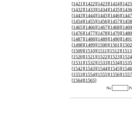
[
1421
][
1422
][
1423
][
1424
][
1425
[
1432
][
1433
][
1434
][
1435
][
1436
[
1443
][
1444
][
1445
][
1446
][
1447
[
1454
][
1455
][
1456
][
1457
][
1458
[
1465
][
1466
][
1467
][
1468
][
1469
[
1476
][
1477
][
1478
][
1479
][
1480
[
1487
][
1488
][
1489
][
1490
][
1491
[
1498
][
1499
][
1500
][
1501
][
1502
[
1509
][
1510
][
1511
][
1512
][
1513
[
1520
][
1521
][
1522
][
1523
][
1524
[
1531
][
1532
][
1533
][
1534
][
1535
[
1542
][
1543
][
1544
][
1545
][
1546
[
1553
][
1554
][
1555
][
1556
][
1557
[
1564
][
1565
]
No
P