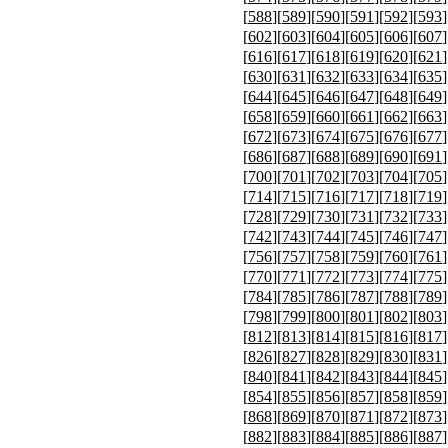
[
588
][
589
][
590
][
591
][
592
][
593
]
[
602
][
603
][
604
][
605
][
606
][
607
]
[
616
][
617
][
618
][
619
][
620
][
621
]
[
630
][
631
][
632
][
633
][
634
][
635
]
[
644
][
645
][
646
][
647
][
648
][
649
]
[
658
][
659
][
660
][
661
][
662
][
663
]
[
672
][
673
][
674
][
675
][
676
][
677
]
[
686
][
687
][
688
][
689
][
690
][
691
]
[
700
][
701
][
702
][
703
][
704
][
705
]
[
714
][
715
][
716
][
717
][
718
][
719
]
[
728
][
729
][
730
][
731
][
732
][
733
]
[
742
][
743
][
744
][
745
][
746
][
747
]
[
756
][
757
][
758
][
759
][
760
][
761
]
[
770
][
771
][
772
][
773
][
774
][
775
]
[
784
][
785
][
786
][
787
][
788
][
789
]
[
798
][
799
][
800
][
801
][
802
][
803
]
[
812
][
813
][
814
][
815
][
816
][
817
]
[
826
][
827
][
828
][
829
][
830
][
831
]
[
840
][
841
][
842
][
843
][
844
][
845
]
[
854
][
855
][
856
][
857
][
858
][
859
]
[
868
][
869
][
870
][
871
][
872
][
873
]
[
882
][
883
][
884
][
885
][
886
][
887
]