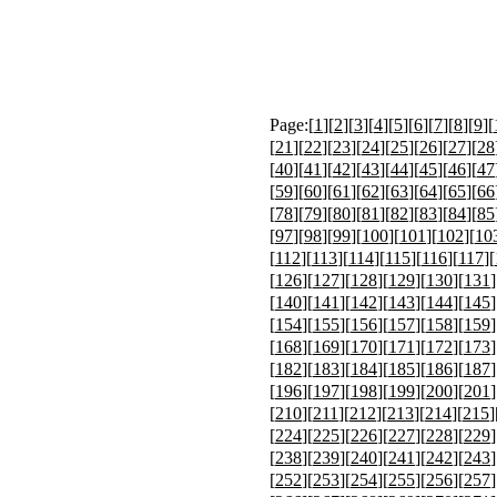
Page:[
1
][
2
][
3
][
4
][
5
][
6
][
7
][
8
][
9
][
[
21
][
22
][
23
][
24
][
25
][
26
][
27
][
28
[
40
][
41
][
42
][
43
][
44
][
45
][
46
][
47
[
59
][
60
][
61
][
62
][
63
][
64
][
65
][
66
[
78
][
79
][
80
][
81
][
82
][
83
][
84
][
85
[
97
][
98
][
99
][
100
][
101
][
102
][
10
[
112
][
113
][
114
][
115
][
116
][
117
][
[
126
][
127
][
128
][
129
][
130
][
131
]
[
140
][
141
][
142
][
143
][
144
][
145
]
[
154
][
155
][
156
][
157
][
158
][
159
]
[
168
][
169
][
170
][
171
][
172
][
173
]
[
182
][
183
][
184
][
185
][
186
][
187
]
[
196
][
197
][
198
][
199
][
200
][
201
]
[
210
][
211
][
212
][
213
][
214
][
215
]
[
224
][
225
][
226
][
227
][
228
][
229
]
[
238
][
239
][
240
][
241
][
242
][
243
]
[
252
][
253
][
254
][
255
][
256
][
257
]