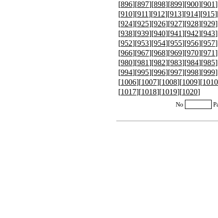
[
896
][
897
][
898
][
899
][
900
][
901
]
[
910
][
911
][
912
][
913
][
914
][
915
]
[
924
][
925
][
926
][
927
][
928
][
929
]
[
938
][
939
][
940
][
941
][
942
][
943
]
[
952
][
953
][
954
][
955
][
956
][
957
]
[
966
][
967
][
968
][
969
][
970
][
971
]
[
980
][
981
][
982
][
983
][
984
][
985
]
[
994
][
995
][
996
][
997
][
998
][
999
]
[
1006
][
1007
][
1008
][
1009
][
1010
[
1017
][
1018
][
1019
][
1020
]
No
P