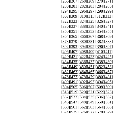
[
266
][
267
][
268
][
269
][
270
][
271
]
[
280
][
281
][
282
][
283
][
284
][
285
]
[
294
][
295
][
296
][
297
][
298
][
299
]
[
308
][
309
][
310
][
311
][
312
][
313
]
[
322
][
323
][
324
][
325
][
326
][
327
]
[
336
][
337
][
338
][
339
][
340
][
341
]
[
350
][
351
][
352
][
353
][
354
][
355
]
[
364
][
365
][
366
][
367
][
368
][
369
]
[
378
][
379
][
380
][
381
][
382
][
383
]
[
392
][
393
][
394
][
395
][
396
][
397
]
[
406
][
407
][
408
][
409
][
410
][
411
]
[
420
][
421
][
422
][
423
][
424
][
425
]
[
434
][
435
][
436
][
437
][
438
][
439
]
[
448
][
449
][
450
][
451
][
452
][
453
]
[
462
][
463
][
464
][
465
][
466
][
467
]
[
476
][
477
][
478
][
479
][
480
][
481
]
[
490
][
491
][
492
][
493
][
494
][
495
]
[
504
][
505
][
506
][
507
][
508
][
509
]
[
518
][
519
][
520
][
521
][
522
][
523
]
[
532
][
533
][
534
][
535
][
536
][
537
]
[
546
][
547
][
548
][
549
][
550
][
551
]
[
560
][
561
][
562
][
563
][
564
][
565
]
[
574
][
575
][
576
][
577
][
578
][
579
]