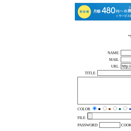
*
NAME:
MAIL:
URL:
TITLE:
COLOR
■
■
■
FILE:
PASSWORD:
COOK