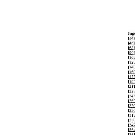
Page
[
24
]
[
46
]
[
68
]
[
90
]
[
10
[
12
[
14
[
16
[
17
[
19
[
21
[
22
[
24
[
26
[
27
[
29
[
31
[
33
[
34
[
36
[
38