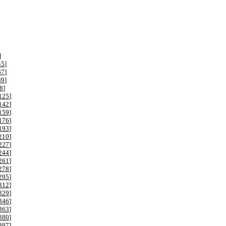
]
45
]
67
]
89
]
8
]
125
]
142
]
159
]
176
]
193
]
210
]
227
]
244
]
261
]
278
]
295
]
312
]
329
]
346
]
363
]
380
]
397
]