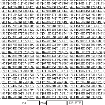
8
][
399
][
400
][
401
][
402
][
403
][
404
][
405
][
406
][
407
][
408
][
409
][
410
][
411
][
412
][
413
][
5
][
416
][
417
][
418
][
419
][
420
][
421
][
422
][
423
][
424
][
425
][
426
][
427
][
428
][
429
][
430
][
2
][
433
][
434
][
435
][
436
][
437
][
438
][
439
][
440
][
441
][
442
][
443
][
444
][
445
][
446
][
447
][
9
][
450
][
451
][
452
][
453
][
454
][
455
][
456
][
457
][
458
][
459
][
460
][
461
][
462
][
463
][
464
][
6
][
467
][
468
][
469
][
470
][
471
][
472
][
473
][
474
][
475
][
476
][
477
][
478
][
479
][
480
][
481
][
3
][
484
][
485
][
486
][
487
][
488
][
489
][
490
][
491
][
492
][
493
][
494
][
495
][
496
][
497
][
498
][
0
][
501
][
502
][
503
][
504
][
505
][
506
][
507
][
508
][
509
][
510
][
511
][
512
][
513
][
514
][
515
][
7
][
518
][
519
][
520
][
521
][
522
][
523
][
524
][
525
][
526
][
527
][
528
][
529
][
530
][
531
][
532
][
4
][
535
][
536
][
537
][
538
][
539
][
540
][
541
][
542
][
543
][
544
][
545
][
546
][
547
][
548
][
549
][
1
][
552
][
553
][
554
][
555
][
556
][
557
][
558
][
559
][
560
][
561
][
562
][
563
][
564
][
565
][
566
][
8
][
569
][
570
][
571
][
572
][
573
][
574
][
575
][
576
][
577
][
578
][
579
][
580
][
581
][
582
][
583
][
5
][
586
][
587
][
588
][
589
][
590
][
591
][
592
][
593
][
594
][
595
][
596
][
597
][
598
][
599
][
600
][
2
][
603
][
604
][
605
][
606
][
607
][
608
][
609
][
610
][
611
][
612
][
613
][
614
][
615
][
616
][
617
][
9
][
620
][
621
][
622
][
623
][
624
][
625
][
626
][
627
][
628
][
629
][
630
][
631
][
632
][
633
][
634
][
6
][
637
][
638
][
639
][
640
][
641
][
642
][
643
][
644
][
645
][
646
][
647
][
648
][
649
][
650
][
651
][
3
][
654
][
655
][
656
][
657
][
658
][
659
][
660
][
661
][
662
][
663
][
664
][
665
][
666
][
667
][
668
][
0
][
671
][
672
][
673
][
674
][
675
][
676
][
677
][
678
][
679
][
680
][
681
][
682
][
683
][
684
][
685
][
7
][
688
][
689
][
690
][
691
][
692
][
693
][
694
][
695
][
696
][
697
][
698
][
699
][
700
][
701
][
702
][
4
][
705
][
706
][
707
][
708
][
709
][
710
][
711
][
712
][
713
][
714
][
715
][
716
][
717
][
718
][
719
][
1
][
722
][
723
][
724
][
725
][
726
][
727
][
728
][
729
][
730
][
731
][
732
][
733
][
734
][
735
][
736
][
8
][
739
][
740
][
741
][
742
][
743
][
744
][
745
][
746
][
747
][
748
][
749
][
750
][
751
][
752
][
753
][
5
][
756
][
757
][
758
][
759
][
760
][
761
][
762
][
763
][
764
][
765
][
766
][
767
][
768
][
769
][
770
][
2
][
773
][
774
][
775
][
776
][
777
][
778
][
779
][
780
][
781
][
782
][
783
][
784
][
785
][
786
][
787
][
9
][
790
][
791
][
792
][
793
][
794
][
795
][
796
][
797
][
798
][
799
][
800
][
801
][
802
][
803
][
804
][
6
][
807
][
808
][
809
][
810
][
811
][
812
][
813
][
814
][
815
][
816
][
817
][
818
][
819
][
820
][
821
][
3
][
824
][
825
][
826
][
827
][
828
][
829
][
830
][
831
][
832
][
833
][
834
][
835
][
836
][
837
][
838
]
No
Pass