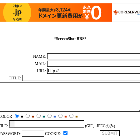
*
ScreenShot BBS
*
NAME:
MAIL:
URL:
TITLE:
COLOR
■
■
■
■
■
■
FILE:
(GIF、JPEGのみ)
PASSWORD:
COOKIE: