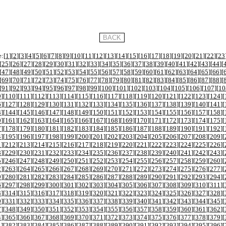
:[
1
][
2
][
3
][
4
][
5
][
6
][
7
][
8
][
9
][
10
][
11
][
12
][
13
][
14
][
15
][
16
][
17
][
18
][
19
][
20
][
21
][
22
][
23
[
25
][
26
][
27
][
28
][
29
][
30
][
31
][
32
][
33
][
34
][
35
][
36
][
37
][
38
][
39
][
40
][
41
][
42
][
43
][
44
][
[
47
][
48
][
49
][
50
][
51
][
52
][
53
][
54
][
55
][
56
][
57
][
58
][
59
][
60
][
61
][
62
][
63
][
64
][
65
][
66
][
[
69
][
70
][
71
][
72
][
73
][
74
][
75
][
76
][
77
][
78
][
79
][
80
][
81
][
82
][
83
][
84
][
85
][
86
][
87
][
88
][
[
91
][
92
][
93
][
94
][
95
][
96
][
97
][
98
][
99
][
100
][
101
][
102
][
103
][
104
][
105
][
106
][
107
][
10
9
][
110
][
111
][
112
][
113
][
114
][
115
][
116
][
117
][
118
][
119
][
120
][
121
][
122
][
123
][
124
][
6
][
127
][
128
][
129
][
130
][
131
][
132
][
133
][
134
][
135
][
136
][
137
][
138
][
139
][
140
][
141
][
3
][
144
][
145
][
146
][
147
][
148
][
149
][
150
][
151
][
152
][
153
][
154
][
155
][
156
][
157
][
158
][
0
][
161
][
162
][
163
][
164
][
165
][
166
][
167
][
168
][
169
][
170
][
171
][
172
][
173
][
174
][
175
][
7
][
178
][
179
][
180
][
181
][
182
][
183
][
184
][
185
][
186
][
187
][
188
][
189
][
190
][
191
][
192
][
4
][
195
][
196
][
197
][
198
][
199
][
200
][
201
][
202
][
203
][
204
][
205
][
206
][
207
][
208
][
209
][
1
][
212
][
213
][
214
][
215
][
216
][
217
][
218
][
219
][
220
][
221
][
222
][
223
][
224
][
225
][
226
][
8
][
229
][
230
][
231
][
232
][
233
][
234
][
235
][
236
][
237
][
238
][
239
][
240
][
241
][
242
][
243
][
5
][
246
][
247
][
248
][
249
][
250
][
251
][
252
][
253
][
254
][
255
][
256
][
257
][
258
][
259
][
260
][
2
][
263
][
264
][
265
][
266
][
267
][
268
][
269
][
270
][
271
][
272
][
273
][
274
][
275
][
276
][
277
][
9
][
280
][
281
][
282
][
283
][
284
][
285
][
286
][
287
][
288
][
289
][
290
][
291
][
292
][
293
][
294
][
6
][
297
][
298
][
299
][
300
][
301
][
302
][
303
][
304
][
305
][
306
][
307
][
308
][
309
][
310
][
311
][
3
][
314
][
315
][
316
][
317
][
318
][
319
][
320
][
321
][
322
][
323
][
324
][
325
][
326
][
327
][
328
][
0
][
331
][
332
][
333
][
334
][
335
][
336
][
337
][
338
][
339
][
340
][
341
][
342
][
343
][
344
][
345
][
7
][
348
][
349
][
350
][
351
][
352
][
353
][
354
][
355
][
356
][
357
][
358
][
359
][
360
][
361
][
362
][
4
][
365
][
366
][
367
][
368
][
369
][
370
][
371
][
372
][
373
][
374
][
375
][
376
][
377
][
378
][
379
][
1
][
382
][
383
][
384
][
385
][
386
][
387
][
388
][
389
][
390
][
391
][
392
][
393
][
394
][
395
][
396
][