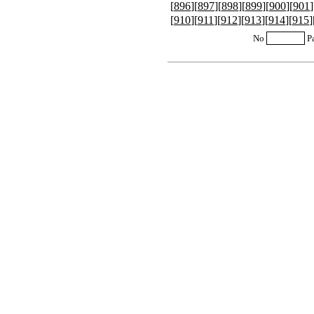
[
896
][
897
][
898
][
899
][
900
][
901
]
[
910
][
911
][
912
][
913
][
914
][
915
]
No
P