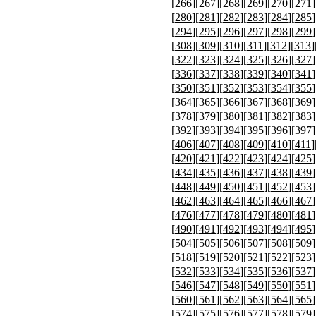
[
266
][
267
][
268
][
269
][
270
][
271
]
[
280
][
281
][
282
][
283
][
284
][
285
]
[
294
][
295
][
296
][
297
][
298
][
299
]
[
308
][
309
][
310
][
311
][
312
][
313
]
[
322
][
323
][
324
][
325
][
326
][
327
]
[
336
][
337
][
338
][
339
][
340
][
341
]
[
350
][
351
][
352
][
353
][
354
][
355
]
[
364
][
365
][
366
][
367
][
368
][
369
]
[
378
][
379
][
380
][
381
][
382
][
383
]
[
392
][
393
][
394
][
395
][
396
][
397
]
[
406
][
407
][
408
][
409
][
410
][
411
]
[
420
][
421
][
422
][
423
][
424
][
425
]
[
434
][
435
][
436
][
437
][
438
][
439
]
[
448
][
449
][
450
][
451
][
452
][
453
]
[
462
][
463
][
464
][
465
][
466
][
467
]
[
476
][
477
][
478
][
479
][
480
][
481
]
[
490
][
491
][
492
][
493
][
494
][
495
]
[
504
][
505
][
506
][
507
][
508
][
509
]
[
518
][
519
][
520
][
521
][
522
][
523
]
[
532
][
533
][
534
][
535
][
536
][
537
]
[
546
][
547
][
548
][
549
][
550
][
551
]
[
560
][
561
][
562
][
563
][
564
][
565
]
[
574
][
575
][
576
][
577
][
578
][
579
]