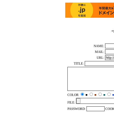
*
NAME:
MAIL:
URL:
TITLE:
COLOR
■
■
■
FILE:
PASSWORD:
COOK