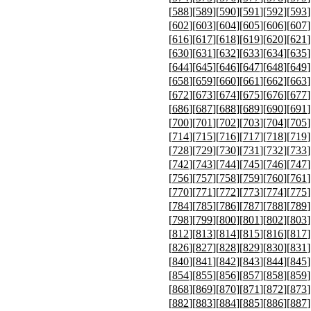
[
588
][
589
][
590
][
591
][
592
][
593
]
[
602
][
603
][
604
][
605
][
606
][
607
]
[
616
][
617
][
618
][
619
][
620
][
621
]
[
630
][
631
][
632
][
633
][
634
][
635
]
[
644
][
645
][
646
][
647
][
648
][
649
]
[
658
][
659
][
660
][
661
][
662
][
663
]
[
672
][
673
][
674
][
675
][
676
][
677
]
[
686
][
687
][
688
][
689
][
690
][
691
]
[
700
][
701
][
702
][
703
][
704
][
705
]
[
714
][
715
][
716
][
717
][
718
][
719
]
[
728
][
729
][
730
][
731
][
732
][
733
]
[
742
][
743
][
744
][
745
][
746
][
747
]
[
756
][
757
][
758
][
759
][
760
][
761
]
[
770
][
771
][
772
][
773
][
774
][
775
]
[
784
][
785
][
786
][
787
][
788
][
789
]
[
798
][
799
][
800
][
801
][
802
][
803
]
[
812
][
813
][
814
][
815
][
816
][
817
]
[
826
][
827
][
828
][
829
][
830
][
831
]
[
840
][
841
][
842
][
843
][
844
][
845
]
[
854
][
855
][
856
][
857
][
858
][
859
]
[
868
][
869
][
870
][
871
][
872
][
873
]
[
882
][
883
][
884
][
885
][
886
][
887
]