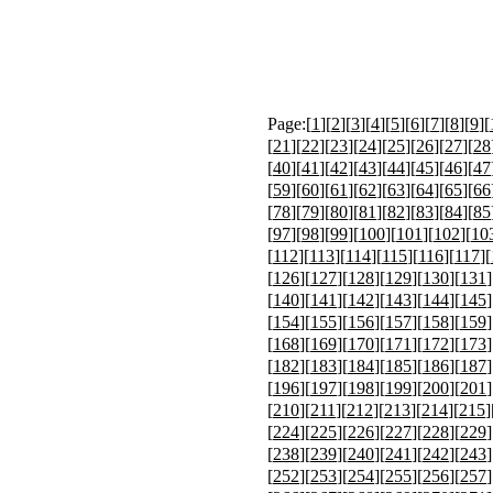
Page:[
1
][
2
][
3
][
4
][
5
][
6
][
7
][
8
][
9
][
[
21
][
22
][
23
][
24
][
25
][
26
][
27
][
28
[
40
][
41
][
42
][
43
][
44
][
45
][
46
][
47
[
59
][
60
][
61
][
62
][
63
][
64
][
65
][
66
[
78
][
79
][
80
][
81
][
82
][
83
][
84
][
85
[
97
][
98
][
99
][
100
][
101
][
102
][
10
[
112
][
113
][
114
][
115
][
116
][
117
][
[
126
][
127
][
128
][
129
][
130
][
131
]
[
140
][
141
][
142
][
143
][
144
][
145
]
[
154
][
155
][
156
][
157
][
158
][
159
]
[
168
][
169
][
170
][
171
][
172
][
173
]
[
182
][
183
][
184
][
185
][
186
][
187
]
[
196
][
197
][
198
][
199
][
200
][
201
]
[
210
][
211
][
212
][
213
][
214
][
215
]
[
224
][
225
][
226
][
227
][
228
][
229
]
[
238
][
239
][
240
][
241
][
242
][
243
]
[
252
][
253
][
254
][
255
][
256
][
257
]