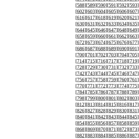
[
588
][
589
][
590
][
591
][
592
][
593
]
[
602
][
603
][
604
][
605
][
606
][
607
]
[
616
][
617
][
618
][
619
][
620
][
621
]
[
630
][
631
][
632
][
633
][
634
][
635
]
[
644
][
645
][
646
][
647
][
648
][
649
]
[
658
][
659
][
660
][
661
][
662
][
663
]
[
672
][
673
][
674
][
675
][
676
][
677
]
[
686
][
687
][
688
][
689
][
690
][
691
]
[
700
][
701
][
702
][
703
][
704
][
705
]
[
714
][
715
][
716
][
717
][
718
][
719
]
[
728
][
729
][
730
][
731
][
732
][
733
]
[
742
][
743
][
744
][
745
][
746
][
747
]
[
756
][
757
][
758
][
759
][
760
][
761
]
[
770
][
771
][
772
][
773
][
774
][
775
]
[
784
][
785
][
786
][
787
][
788
][
789
]
[
798
][
799
][
800
][
801
][
802
][
803
]
[
812
][
813
][
814
][
815
][
816
][
817
]
[
826
][
827
][
828
][
829
][
830
][
831
]
[
840
][
841
][
842
][
843
][
844
][
845
]
[
854
][
855
][
856
][
857
][
858
][
859
]
[
868
][
869
][
870
][
871
][
872
][
873
]
[
882
][
883
][
884
][
885
][
886
][
887
]