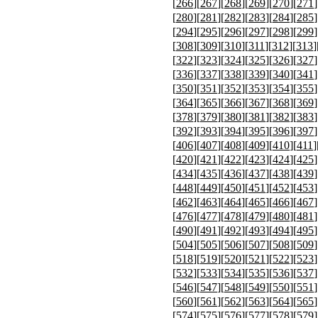
[
266
][
267
][
268
][
269
][
270
][
271
]
[
280
][
281
][
282
][
283
][
284
][
285
]
[
294
][
295
][
296
][
297
][
298
][
299
]
[
308
][
309
][
310
][
311
][
312
][
313
]
[
322
][
323
][
324
][
325
][
326
][
327
]
[
336
][
337
][
338
][
339
][
340
][
341
]
[
350
][
351
][
352
][
353
][
354
][
355
]
[
364
][
365
][
366
][
367
][
368
][
369
]
[
378
][
379
][
380
][
381
][
382
][
383
]
[
392
][
393
][
394
][
395
][
396
][
397
]
[
406
][
407
][
408
][
409
][
410
][
411
]
[
420
][
421
][
422
][
423
][
424
][
425
]
[
434
][
435
][
436
][
437
][
438
][
439
]
[
448
][
449
][
450
][
451
][
452
][
453
]
[
462
][
463
][
464
][
465
][
466
][
467
]
[
476
][
477
][
478
][
479
][
480
][
481
]
[
490
][
491
][
492
][
493
][
494
][
495
]
[
504
][
505
][
506
][
507
][
508
][
509
]
[
518
][
519
][
520
][
521
][
522
][
523
]
[
532
][
533
][
534
][
535
][
536
][
537
]
[
546
][
547
][
548
][
549
][
550
][
551
]
[
560
][
561
][
562
][
563
][
564
][
565
]
[
574
][
575
][
576
][
577
][
578
][
579
]