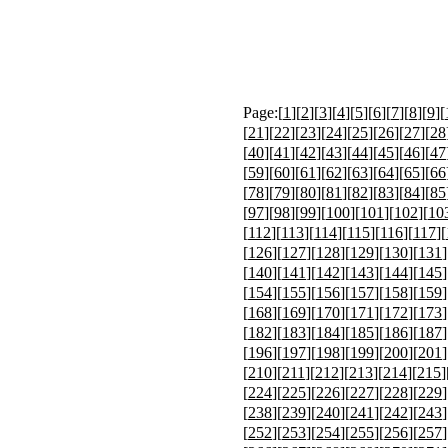
Page:[
1
][
2
][
3
][
4
][
5
][
6
][
7
][
8
][
9
][
[
21
][
22
][
23
][
24
][
25
][
26
][
27
][
28
[
40
][
41
][
42
][
43
][
44
][
45
][
46
][
47
[
59
][
60
][
61
][
62
][
63
][
64
][
65
][
66
[
78
][
79
][
80
][
81
][
82
][
83
][
84
][
85
[
97
][
98
][
99
][
100
][
101
][
102
][
10
[
112
][
113
][
114
][
115
][
116
][
117
][
[
126
][
127
][
128
][
129
][
130
][
131
]
[
140
][
141
][
142
][
143
][
144
][
145
]
[
154
][
155
][
156
][
157
][
158
][
159
]
[
168
][
169
][
170
][
171
][
172
][
173
]
[
182
][
183
][
184
][
185
][
186
][
187
]
[
196
][
197
][
198
][
199
][
200
][
201
]
[
210
][
211
][
212
][
213
][
214
][
215
]
[
224
][
225
][
226
][
227
][
228
][
229
]
[
238
][
239
][
240
][
241
][
242
][
243
]
[
252
][
253
][
254
][
255
][
256
][
257
]