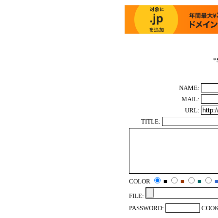
*
NAME:
MAIL:
URL:
TITLE:
COLOR
■
■
■
FILE:
PASSWORD:
COOK