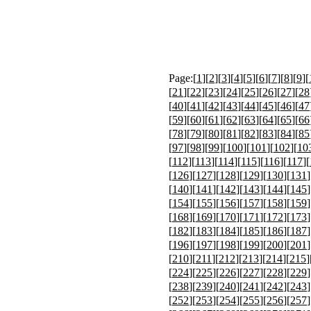
Page:[
1
][
2
][
3
][
4
][
5
][
6
][
7
][
8
][
9
][
[
21
][
22
][
23
][
24
][
25
][
26
][
27
][
28
[
40
][
41
][
42
][
43
][
44
][
45
][
46
][
47
[
59
][
60
][
61
][
62
][
63
][
64
][
65
][
66
[
78
][
79
][
80
][
81
][
82
][
83
][
84
][
85
[
97
][
98
][
99
][
100
][
101
][
102
][
10
[
112
][
113
][
114
][
115
][
116
][
117
][
[
126
][
127
][
128
][
129
][
130
][
131
]
[
140
][
141
][
142
][
143
][
144
][
145
]
[
154
][
155
][
156
][
157
][
158
][
159
]
[
168
][
169
][
170
][
171
][
172
][
173
]
[
182
][
183
][
184
][
185
][
186
][
187
]
[
196
][
197
][
198
][
199
][
200
][
201
]
[
210
][
211
][
212
][
213
][
214
][
215
]
[
224
][
225
][
226
][
227
][
228
][
229
]
[
238
][
239
][
240
][
241
][
242
][
243
]
[
252
][
253
][
254
][
255
][
256
][
257
]