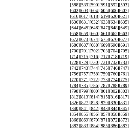
[
588
][
589
][
590
][
591
][
592
][
593
]
[
602
][
603
][
604
][
605
][
606
][
607
]
[
616
][
617
][
618
][
619
][
620
][
621
]
[
630
][
631
][
632
][
633
][
634
][
635
]
[
644
][
645
][
646
][
647
][
648
][
649
]
[
658
][
659
][
660
][
661
][
662
][
663
]
[
672
][
673
][
674
][
675
][
676
][
677
]
[
686
][
687
][
688
][
689
][
690
][
691
]
[
700
][
701
][
702
][
703
][
704
][
705
]
[
714
][
715
][
716
][
717
][
718
][
719
]
[
728
][
729
][
730
][
731
][
732
][
733
]
[
742
][
743
][
744
][
745
][
746
][
747
]
[
756
][
757
][
758
][
759
][
760
][
761
]
[
770
][
771
][
772
][
773
][
774
][
775
]
[
784
][
785
][
786
][
787
][
788
][
789
]
[
798
][
799
][
800
][
801
][
802
][
803
]
[
812
][
813
][
814
][
815
][
816
][
817
]
[
826
][
827
][
828
][
829
][
830
][
831
]
[
840
][
841
][
842
][
843
][
844
][
845
]
[
854
][
855
][
856
][
857
][
858
][
859
]
[
868
][
869
][
870
][
871
][
872
][
873
]
[
882
][
883
][
884
][
885
][
886
][
887
]