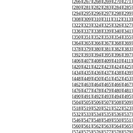
[
266
][
267
][
268
][
269
][
270
][
271
]
[
280
][
281
][
282
][
283
][
284
][
285
]
[
294
][
295
][
296
][
297
][
298
][
299
]
[
308
][
309
][
310
][
311
][
312
][
313
]
[
322
][
323
][
324
][
325
][
326
][
327
]
[
336
][
337
][
338
][
339
][
340
][
341
]
[
350
][
351
][
352
][
353
][
354
][
355
]
[
364
][
365
][
366
][
367
][
368
][
369
]
[
378
][
379
][
380
][
381
][
382
][
383
]
[
392
][
393
][
394
][
395
][
396
][
397
]
[
406
][
407
][
408
][
409
][
410
][
411
]
[
420
][
421
][
422
][
423
][
424
][
425
]
[
434
][
435
][
436
][
437
][
438
][
439
]
[
448
][
449
][
450
][
451
][
452
][
453
]
[
462
][
463
][
464
][
465
][
466
][
467
]
[
476
][
477
][
478
][
479
][
480
][
481
]
[
490
][
491
][
492
][
493
][
494
][
495
]
[
504
][
505
][
506
][
507
][
508
][
509
]
[
518
][
519
][
520
][
521
][
522
][
523
]
[
532
][
533
][
534
][
535
][
536
][
537
]
[
546
][
547
][
548
][
549
][
550
][
551
]
[
560
][
561
][
562
][
563
][
564
][
565
]
[
574
][
575
][
576
][
577
][
578
][
579
]