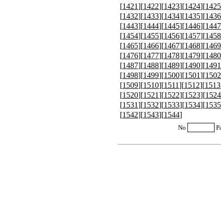
[
1421
][
1422
][
1423
][
1424
][
1425
[
1432
][
1433
][
1434
][
1435
][
1436
[
1443
][
1444
][
1445
][
1446
][
1447
[
1454
][
1455
][
1456
][
1457
][
1458
[
1465
][
1466
][
1467
][
1468
][
1469
[
1476
][
1477
][
1478
][
1479
][
1480
[
1487
][
1488
][
1489
][
1490
][
1491
[
1498
][
1499
][
1500
][
1501
][
1502
[
1509
][
1510
][
1511
][
1512
][
1513
[
1520
][
1521
][
1522
][
1523
][
1524
[
1531
][
1532
][
1533
][
1534
][
1535
[
1542
][
1543
][
1544
]
No
P