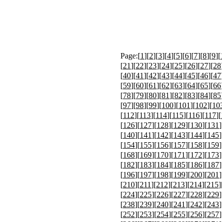
Page:[
1
][
2
][
3
][
4
][
5
][
6
][
7
][
8
][
9
][
[
21
][
22
][
23
][
24
][
25
][
26
][
27
][
28
[
40
][
41
][
42
][
43
][
44
][
45
][
46
][
47
[
59
][
60
][
61
][
62
][
63
][
64
][
65
][
66
[
78
][
79
][
80
][
81
][
82
][
83
][
84
][
85
[
97
][
98
][
99
][
100
][
101
][
102
][
10
[
112
][
113
][
114
][
115
][
116
][
117
][
[
126
][
127
][
128
][
129
][
130
][
131
]
[
140
][
141
][
142
][
143
][
144
][
145
]
[
154
][
155
][
156
][
157
][
158
][
159
]
[
168
][
169
][
170
][
171
][
172
][
173
]
[
182
][
183
][
184
][
185
][
186
][
187
]
[
196
][
197
][
198
][
199
][
200
][
201
]
[
210
][
211
][
212
][
213
][
214
][
215
]
[
224
][
225
][
226
][
227
][
228
][
229
]
[
238
][
239
][
240
][
241
][
242
][
243
]
[
252
][
253
][
254
][
255
][
256
][
257
]