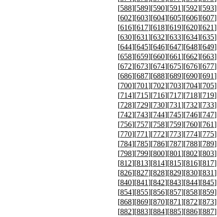
[
588
][
589
][
590
][
591
][
592
][
593
]
[
602
][
603
][
604
][
605
][
606
][
607
]
[
616
][
617
][
618
][
619
][
620
][
621
]
[
630
][
631
][
632
][
633
][
634
][
635
]
[
644
][
645
][
646
][
647
][
648
][
649
]
[
658
][
659
][
660
][
661
][
662
][
663
]
[
672
][
673
][
674
][
675
][
676
][
677
]
[
686
][
687
][
688
][
689
][
690
][
691
]
[
700
][
701
][
702
][
703
][
704
][
705
]
[
714
][
715
][
716
][
717
][
718
][
719
]
[
728
][
729
][
730
][
731
][
732
][
733
]
[
742
][
743
][
744
][
745
][
746
][
747
]
[
756
][
757
][
758
][
759
][
760
][
761
]
[
770
][
771
][
772
][
773
][
774
][
775
]
[
784
][
785
][
786
][
787
][
788
][
789
]
[
798
][
799
][
800
][
801
][
802
][
803
]
[
812
][
813
][
814
][
815
][
816
][
817
]
[
826
][
827
][
828
][
829
][
830
][
831
]
[
840
][
841
][
842
][
843
][
844
][
845
]
[
854
][
855
][
856
][
857
][
858
][
859
]
[
868
][
869
][
870
][
871
][
872
][
873
]
[
882
][
883
][
884
][
885
][
886
][
887
]