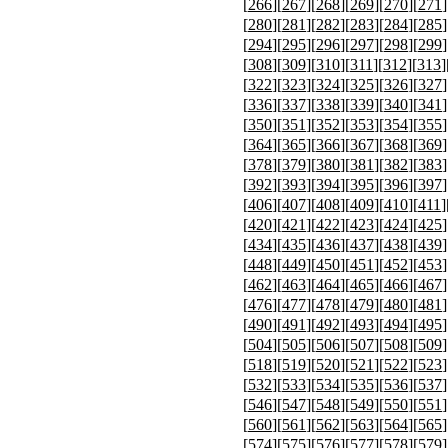
[
266
][
267
][
268
][
269
][
270
][
271
]
[
280
][
281
][
282
][
283
][
284
][
285
]
[
294
][
295
][
296
][
297
][
298
][
299
]
[
308
][
309
][
310
][
311
][
312
][
313
]
[
322
][
323
][
324
][
325
][
326
][
327
]
[
336
][
337
][
338
][
339
][
340
][
341
]
[
350
][
351
][
352
][
353
][
354
][
355
]
[
364
][
365
][
366
][
367
][
368
][
369
]
[
378
][
379
][
380
][
381
][
382
][
383
]
[
392
][
393
][
394
][
395
][
396
][
397
]
[
406
][
407
][
408
][
409
][
410
][
411
]
[
420
][
421
][
422
][
423
][
424
][
425
]
[
434
][
435
][
436
][
437
][
438
][
439
]
[
448
][
449
][
450
][
451
][
452
][
453
]
[
462
][
463
][
464
][
465
][
466
][
467
]
[
476
][
477
][
478
][
479
][
480
][
481
]
[
490
][
491
][
492
][
493
][
494
][
495
]
[
504
][
505
][
506
][
507
][
508
][
509
]
[
518
][
519
][
520
][
521
][
522
][
523
]
[
532
][
533
][
534
][
535
][
536
][
537
]
[
546
][
547
][
548
][
549
][
550
][
551
]
[
560
][
561
][
562
][
563
][
564
][
565
]
[
574
][
575
][
576
][
577
][
578
][
579
]