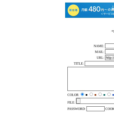
*
NAME:
MAIL:
URL:
TITLE:
COLOR
■
■
■
FILE:
PASSWORD:
COOK