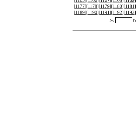
[
1165
][
1166
][
1167
][
1168
][
1169
]
[
1177
][
1178
][
1179
][
1180
][
1181
]
[
1189
][
1190
][
1191
][
1192
][
1193
]
No
P