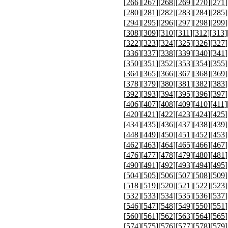
[
266
][
267
][
268
][
269
][
270
][
271
]
[
280
][
281
][
282
][
283
][
284
][
285
]
[
294
][
295
][
296
][
297
][
298
][
299
]
[
308
][
309
][
310
][
311
][
312
][
313
]
[
322
][
323
][
324
][
325
][
326
][
327
]
[
336
][
337
][
338
][
339
][
340
][
341
]
[
350
][
351
][
352
][
353
][
354
][
355
]
[
364
][
365
][
366
][
367
][
368
][
369
]
[
378
][
379
][
380
][
381
][
382
][
383
]
[
392
][
393
][
394
][
395
][
396
][
397
]
[
406
][
407
][
408
][
409
][
410
][
411
]
[
420
][
421
][
422
][
423
][
424
][
425
]
[
434
][
435
][
436
][
437
][
438
][
439
]
[
448
][
449
][
450
][
451
][
452
][
453
]
[
462
][
463
][
464
][
465
][
466
][
467
]
[
476
][
477
][
478
][
479
][
480
][
481
]
[
490
][
491
][
492
][
493
][
494
][
495
]
[
504
][
505
][
506
][
507
][
508
][
509
]
[
518
][
519
][
520
][
521
][
522
][
523
]
[
532
][
533
][
534
][
535
][
536
][
537
]
[
546
][
547
][
548
][
549
][
550
][
551
]
[
560
][
561
][
562
][
563
][
564
][
565
]
[
574
][
575
][
576
][
577
][
578
][
579
]