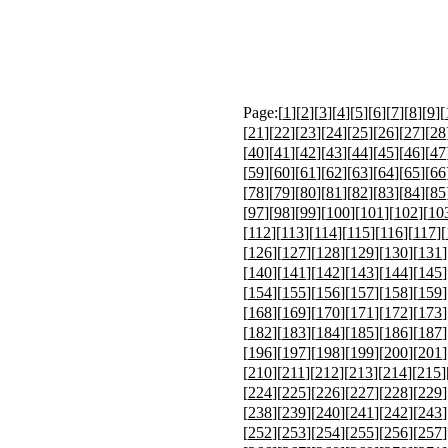
Page:[
1
][
2
][
3
][
4
][
5
][
6
][
7
][
8
][
9
][
[
21
][
22
][
23
][
24
][
25
][
26
][
27
][
28
[
40
][
41
][
42
][
43
][
44
][
45
][
46
][
47
[
59
][
60
][
61
][
62
][
63
][
64
][
65
][
66
[
78
][
79
][
80
][
81
][
82
][
83
][
84
][
85
[
97
][
98
][
99
][
100
][
101
][
102
][
10
[
112
][
113
][
114
][
115
][
116
][
117
][
[
126
][
127
][
128
][
129
][
130
][
131
]
[
140
][
141
][
142
][
143
][
144
][
145
]
[
154
][
155
][
156
][
157
][
158
][
159
]
[
168
][
169
][
170
][
171
][
172
][
173
]
[
182
][
183
][
184
][
185
][
186
][
187
]
[
196
][
197
][
198
][
199
][
200
][
201
]
[
210
][
211
][
212
][
213
][
214
][
215
]
[
224
][
225
][
226
][
227
][
228
][
229
]
[
238
][
239
][
240
][
241
][
242
][
243
]
[
252
][
253
][
254
][
255
][
256
][
257
]