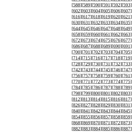
[
588
][
589
][
590
][
591
][
592
][
593
]
[
602
][
603
][
604
][
605
][
606
][
607
]
[
616
][
617
][
618
][
619
][
620
][
621
]
[
630
][
631
][
632
][
633
][
634
][
635
]
[
644
][
645
][
646
][
647
][
648
][
649
]
[
658
][
659
][
660
][
661
][
662
][
663
]
[
672
][
673
][
674
][
675
][
676
][
677
]
[
686
][
687
][
688
][
689
][
690
][
691
]
[
700
][
701
][
702
][
703
][
704
][
705
]
[
714
][
715
][
716
][
717
][
718
][
719
]
[
728
][
729
][
730
][
731
][
732
][
733
]
[
742
][
743
][
744
][
745
][
746
][
747
]
[
756
][
757
][
758
][
759
][
760
][
761
]
[
770
][
771
][
772
][
773
][
774
][
775
]
[
784
][
785
][
786
][
787
][
788
][
789
]
[
798
][
799
][
800
][
801
][
802
][
803
]
[
812
][
813
][
814
][
815
][
816
][
817
]
[
826
][
827
][
828
][
829
][
830
][
831
]
[
840
][
841
][
842
][
843
][
844
][
845
]
[
854
][
855
][
856
][
857
][
858
][
859
]
[
868
][
869
][
870
][
871
][
872
][
873
]
[
882
][
883
][
884
][
885
][
886
][
887
]