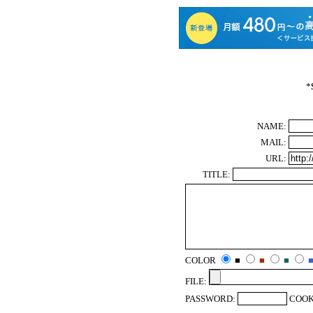
*
NAME:
MAIL:
URL:
TITLE:
COLOR
■
■
■
FILE:
PASSWORD:
COOK