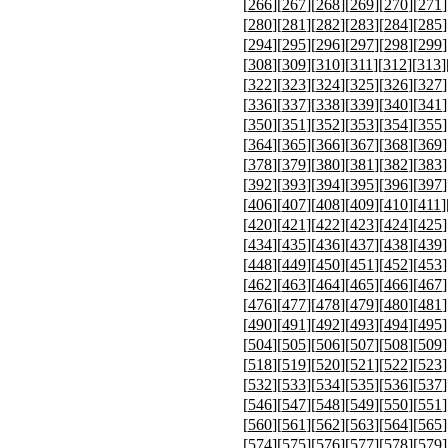
[
266
][
267
][
268
][
269
][
270
][
271
]
[
280
][
281
][
282
][
283
][
284
][
285
]
[
294
][
295
][
296
][
297
][
298
][
299
]
[
308
][
309
][
310
][
311
][
312
][
313
]
[
322
][
323
][
324
][
325
][
326
][
327
]
[
336
][
337
][
338
][
339
][
340
][
341
]
[
350
][
351
][
352
][
353
][
354
][
355
]
[
364
][
365
][
366
][
367
][
368
][
369
]
[
378
][
379
][
380
][
381
][
382
][
383
]
[
392
][
393
][
394
][
395
][
396
][
397
]
[
406
][
407
][
408
][
409
][
410
][
411
]
[
420
][
421
][
422
][
423
][
424
][
425
]
[
434
][
435
][
436
][
437
][
438
][
439
]
[
448
][
449
][
450
][
451
][
452
][
453
]
[
462
][
463
][
464
][
465
][
466
][
467
]
[
476
][
477
][
478
][
479
][
480
][
481
]
[
490
][
491
][
492
][
493
][
494
][
495
]
[
504
][
505
][
506
][
507
][
508
][
509
]
[
518
][
519
][
520
][
521
][
522
][
523
]
[
532
][
533
][
534
][
535
][
536
][
537
]
[
546
][
547
][
548
][
549
][
550
][
551
]
[
560
][
561
][
562
][
563
][
564
][
565
]
[
574
][
575
][
576
][
577
][
578
][
579
]