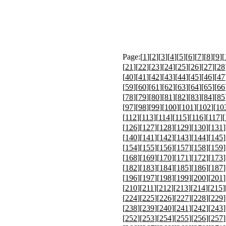
Page:[
1
][
2
][
3
][
4
][
5
][
6
][
7
][
8
][
9
][
[
21
][
22
][
23
][
24
][
25
][
26
][
27
][
28
[
40
][
41
][
42
][
43
][
44
][
45
][
46
][
47
[
59
][
60
][
61
][
62
][
63
][
64
][
65
][
66
[
78
][
79
][
80
][
81
][
82
][
83
][
84
][
85
[
97
][
98
][
99
][
100
][
101
][
102
][
10
[
112
][
113
][
114
][
115
][
116
][
117
][
[
126
][
127
][
128
][
129
][
130
][
131
]
[
140
][
141
][
142
][
143
][
144
][
145
]
[
154
][
155
][
156
][
157
][
158
][
159
]
[
168
][
169
][
170
][
171
][
172
][
173
]
[
182
][
183
][
184
][
185
][
186
][
187
]
[
196
][
197
][
198
][
199
][
200
][
201
]
[
210
][
211
][
212
][
213
][
214
][
215
]
[
224
][
225
][
226
][
227
][
228
][
229
]
[
238
][
239
][
240
][
241
][
242
][
243
]
[
252
][
253
][
254
][
255
][
256
][
257
]