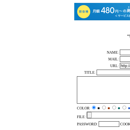
*
NAME:
MAIL:
URL:
TITLE:
COLOR
■
■
■
FILE:
PASSWORD:
COOK