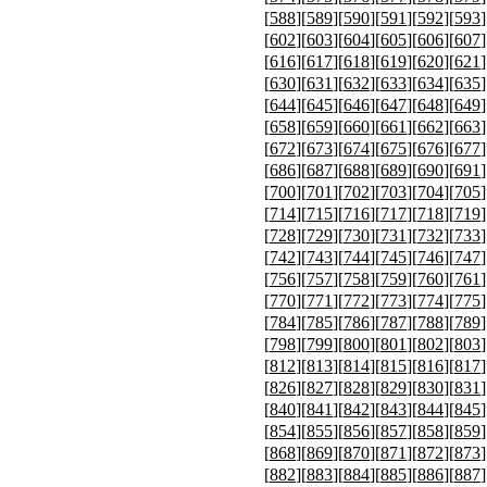
[
588
][
589
][
590
][
591
][
592
][
593
]
[
602
][
603
][
604
][
605
][
606
][
607
]
[
616
][
617
][
618
][
619
][
620
][
621
]
[
630
][
631
][
632
][
633
][
634
][
635
]
[
644
][
645
][
646
][
647
][
648
][
649
]
[
658
][
659
][
660
][
661
][
662
][
663
]
[
672
][
673
][
674
][
675
][
676
][
677
]
[
686
][
687
][
688
][
689
][
690
][
691
]
[
700
][
701
][
702
][
703
][
704
][
705
]
[
714
][
715
][
716
][
717
][
718
][
719
]
[
728
][
729
][
730
][
731
][
732
][
733
]
[
742
][
743
][
744
][
745
][
746
][
747
]
[
756
][
757
][
758
][
759
][
760
][
761
]
[
770
][
771
][
772
][
773
][
774
][
775
]
[
784
][
785
][
786
][
787
][
788
][
789
]
[
798
][
799
][
800
][
801
][
802
][
803
]
[
812
][
813
][
814
][
815
][
816
][
817
]
[
826
][
827
][
828
][
829
][
830
][
831
]
[
840
][
841
][
842
][
843
][
844
][
845
]
[
854
][
855
][
856
][
857
][
858
][
859
]
[
868
][
869
][
870
][
871
][
872
][
873
]
[
882
][
883
][
884
][
885
][
886
][
887
]