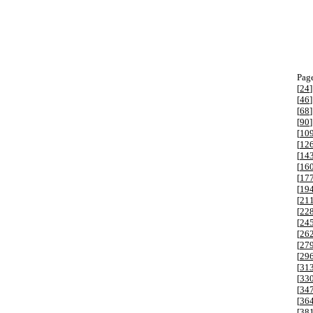
Page
[
24
]
[
46
]
[
68
]
[
90
]
[
10
[
12
[
14
[
16
[
17
[
19
[
21
[
22
[
24
[
26
[
27
[
29
[
31
[
33
[
34
[
36
[
38