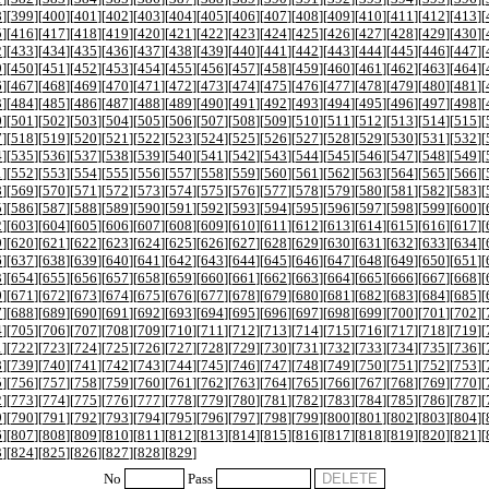
8
][
399
][
400
][
401
][
402
][
403
][
404
][
405
][
406
][
407
][
408
][
409
][
410
][
411
][
412
][
413
][
5
][
416
][
417
][
418
][
419
][
420
][
421
][
422
][
423
][
424
][
425
][
426
][
427
][
428
][
429
][
430
][
2
][
433
][
434
][
435
][
436
][
437
][
438
][
439
][
440
][
441
][
442
][
443
][
444
][
445
][
446
][
447
][
9
][
450
][
451
][
452
][
453
][
454
][
455
][
456
][
457
][
458
][
459
][
460
][
461
][
462
][
463
][
464
][
6
][
467
][
468
][
469
][
470
][
471
][
472
][
473
][
474
][
475
][
476
][
477
][
478
][
479
][
480
][
481
][
3
][
484
][
485
][
486
][
487
][
488
][
489
][
490
][
491
][
492
][
493
][
494
][
495
][
496
][
497
][
498
][
0
][
501
][
502
][
503
][
504
][
505
][
506
][
507
][
508
][
509
][
510
][
511
][
512
][
513
][
514
][
515
][
7
][
518
][
519
][
520
][
521
][
522
][
523
][
524
][
525
][
526
][
527
][
528
][
529
][
530
][
531
][
532
][
4
][
535
][
536
][
537
][
538
][
539
][
540
][
541
][
542
][
543
][
544
][
545
][
546
][
547
][
548
][
549
][
1
][
552
][
553
][
554
][
555
][
556
][
557
][
558
][
559
][
560
][
561
][
562
][
563
][
564
][
565
][
566
][
8
][
569
][
570
][
571
][
572
][
573
][
574
][
575
][
576
][
577
][
578
][
579
][
580
][
581
][
582
][
583
][
5
][
586
][
587
][
588
][
589
][
590
][
591
][
592
][
593
][
594
][
595
][
596
][
597
][
598
][
599
][
600
][
2
][
603
][
604
][
605
][
606
][
607
][
608
][
609
][
610
][
611
][
612
][
613
][
614
][
615
][
616
][
617
][
9
][
620
][
621
][
622
][
623
][
624
][
625
][
626
][
627
][
628
][
629
][
630
][
631
][
632
][
633
][
634
][
6
][
637
][
638
][
639
][
640
][
641
][
642
][
643
][
644
][
645
][
646
][
647
][
648
][
649
][
650
][
651
][
3
][
654
][
655
][
656
][
657
][
658
][
659
][
660
][
661
][
662
][
663
][
664
][
665
][
666
][
667
][
668
][
0
][
671
][
672
][
673
][
674
][
675
][
676
][
677
][
678
][
679
][
680
][
681
][
682
][
683
][
684
][
685
][
7
][
688
][
689
][
690
][
691
][
692
][
693
][
694
][
695
][
696
][
697
][
698
][
699
][
700
][
701
][
702
][
4
][
705
][
706
][
707
][
708
][
709
][
710
][
711
][
712
][
713
][
714
][
715
][
716
][
717
][
718
][
719
][
1
][
722
][
723
][
724
][
725
][
726
][
727
][
728
][
729
][
730
][
731
][
732
][
733
][
734
][
735
][
736
][
8
][
739
][
740
][
741
][
742
][
743
][
744
][
745
][
746
][
747
][
748
][
749
][
750
][
751
][
752
][
753
][
5
][
756
][
757
][
758
][
759
][
760
][
761
][
762
][
763
][
764
][
765
][
766
][
767
][
768
][
769
][
770
][
2
][
773
][
774
][
775
][
776
][
777
][
778
][
779
][
780
][
781
][
782
][
783
][
784
][
785
][
786
][
787
][
9
][
790
][
791
][
792
][
793
][
794
][
795
][
796
][
797
][
798
][
799
][
800
][
801
][
802
][
803
][
804
][
6
][
807
][
808
][
809
][
810
][
811
][
812
][
813
][
814
][
815
][
816
][
817
][
818
][
819
][
820
][
821
][
3
][
824
][
825
][
826
][
827
][
828
][
829
]
No
Pass