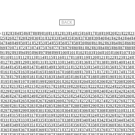
:[
1
][
2
][
3
][
4
][
5
][
6
][
7
][
8
][
9
][
10
][
11
][
12
][
13
][
14
][
15
][
16
][
17
][
18
][
19
][
20
][
21
][
22
][
23
[
25
][
26
][
27
][
28
][
29
][
30
][
31
][
32
][
33
][
34
][
35
][
36
][
37
][
38
][
39
][
40
][
41
][
42
][
43
][
44
][
[
47
][
48
][
49
][
50
][
51
][
52
][
53
][
54
][
55
][
56
][
57
][
58
][
59
][
60
][
61
][
62
][
63
][
64
][
65
][
66
][
[
69
][
70
][
71
][
72
][
73
][
74
][
75
][
76
][
77
][
78
][
79
][
80
][
81
][
82
][
83
][
84
][
85
][
86
][
87
][
88
][
[
91
][
92
][
93
][
94
][
95
][
96
][
97
][
98
][
99
][
100
][
101
][
102
][
103
][
104
][
105
][
106
][
107
][
10
9
][
110
][
111
][
112
][
113
][
114
][
115
][
116
][
117
][
118
][
119
][
120
][
121
][
122
][
123
][
124
][
6
][
127
][
128
][
129
][
130
][
131
][
132
][
133
][
134
][
135
][
136
][
137
][
138
][
139
][
140
][
141
][
3
][
144
][
145
][
146
][
147
][
148
][
149
][
150
][
151
][
152
][
153
][
154
][
155
][
156
][
157
][
158
][
0
][
161
][
162
][
163
][
164
][
165
][
166
][
167
][
168
][
169
][
170
][
171
][
172
][
173
][
174
][
175
][
7
][
178
][
179
][
180
][
181
][
182
][
183
][
184
][
185
][
186
][
187
][
188
][
189
][
190
][
191
][
192
][
4
][
195
][
196
][
197
][
198
][
199
][
200
][
201
][
202
][
203
][
204
][
205
][
206
][
207
][
208
][
209
][
1
][
212
][
213
][
214
][
215
][
216
][
217
][
218
][
219
][
220
][
221
][
222
][
223
][
224
][
225
][
226
][
8
][
229
][
230
][
231
][
232
][
233
][
234
][
235
][
236
][
237
][
238
][
239
][
240
][
241
][
242
][
243
][
5
][
246
][
247
][
248
][
249
][
250
][
251
][
252
][
253
][
254
][
255
][
256
][
257
][
258
][
259
][
260
][
2
][
263
][
264
][
265
][
266
][
267
][
268
][
269
][
270
][
271
][
272
][
273
][
274
][
275
][
276
][
277
][
9
][
280
][
281
][
282
][
283
][
284
][
285
][
286
][
287
][
288
][
289
][
290
][
291
][
292
][
293
][
294
][
6
][
297
][
298
][
299
][
300
][
301
][
302
][
303
][
304
][
305
][
306
][
307
][
308
][
309
][
310
][
311
][
3
][
314
][
315
][
316
][
317
][
318
][
319
][
320
][
321
][
322
][
323
][
324
][
325
][
326
][
327
][
328
][
0
][
331
][
332
][
333
][
334
][
335
][
336
][
337
][
338
][
339
][
340
][
341
][
342
][
343
][
344
][
345
][
7
][
348
][
349
][
350
][
351
][
352
][
353
][
354
][
355
][
356
][
357
][
358
][
359
][
360
][
361
][
362
][
4
][
365
][
366
][
367
][
368
][
369
][
370
][
371
][
372
][
373
][
374
][
375
][
376
][
377
][
378
][
379
][
1
][
382
][
383
][
384
][
385
][
386
][
387
][
388
][
389
][
390
][
391
][
392
][
393
][
394
][
395
][
396
][