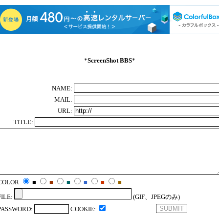
*
ScreenShot BBS
*
NAME:
MAIL:
URL:
TITLE:
COLOR
■
■
■
■
■
■
FILE:
(GIF、JPEGのみ)
PASSWORD:
COOKIE: