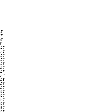
]
45
]
67
]
89
]
8
]
125
]
142
]
159
]
176
]
193
]
210
]
227
]
244
]
261
]
278
]
295
]
312
]
329
]
346
]
363
]
380
]
397
]