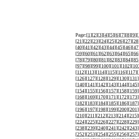
Page:[
1
][
2
][
3
][
4
][
5
][
6
][
7
][
8
][
9
][
[
21
][
22
][
23
][
24
][
25
][
26
][
27
][
28
[
40
][
41
][
42
][
43
][
44
][
45
][
46
][
47
[
59
][
60
][
61
][
62
][
63
][
64
][
65
][
66
[
78
][
79
][
80
][
81
][
82
][
83
][
84
][
85
[
97
][
98
][
99
][
100
][
101
][
102
][
10
[
112
][
113
][
114
][
115
][
116
][
117
][
[
126
][
127
][
128
][
129
][
130
][
131
]
[
140
][
141
][
142
][
143
][
144
][
145
]
[
154
][
155
][
156
][
157
][
158
][
159
]
[
168
][
169
][
170
][
171
][
172
][
173
]
[
182
][
183
][
184
][
185
][
186
][
187
]
[
196
][
197
][
198
][
199
][
200
][
201
]
[
210
][
211
][
212
][
213
][
214
][
215
]
[
224
][
225
][
226
][
227
][
228
][
229
]
[
238
][
239
][
240
][
241
][
242
][
243
]
[
252
][
253
][
254
][
255
][
256
][
257
]