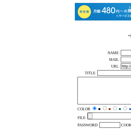
*
NAME:
MAIL:
URL:
TITLE:
COLOR
■
■
■
FILE:
PASSWORD:
COOK