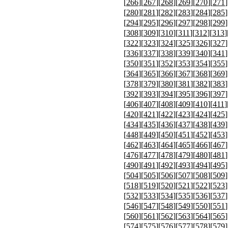
[
266
][
267
][
268
][
269
][
270
][
271
]
[
280
][
281
][
282
][
283
][
284
][
285
]
[
294
][
295
][
296
][
297
][
298
][
299
]
[
308
][
309
][
310
][
311
][
312
][
313
]
[
322
][
323
][
324
][
325
][
326
][
327
]
[
336
][
337
][
338
][
339
][
340
][
341
]
[
350
][
351
][
352
][
353
][
354
][
355
]
[
364
][
365
][
366
][
367
][
368
][
369
]
[
378
][
379
][
380
][
381
][
382
][
383
]
[
392
][
393
][
394
][
395
][
396
][
397
]
[
406
][
407
][
408
][
409
][
410
][
411
]
[
420
][
421
][
422
][
423
][
424
][
425
]
[
434
][
435
][
436
][
437
][
438
][
439
]
[
448
][
449
][
450
][
451
][
452
][
453
]
[
462
][
463
][
464
][
465
][
466
][
467
]
[
476
][
477
][
478
][
479
][
480
][
481
]
[
490
][
491
][
492
][
493
][
494
][
495
]
[
504
][
505
][
506
][
507
][
508
][
509
]
[
518
][
519
][
520
][
521
][
522
][
523
]
[
532
][
533
][
534
][
535
][
536
][
537
]
[
546
][
547
][
548
][
549
][
550
][
551
]
[
560
][
561
][
562
][
563
][
564
][
565
]
[
574
][
575
][
576
][
577
][
578
][
579
]