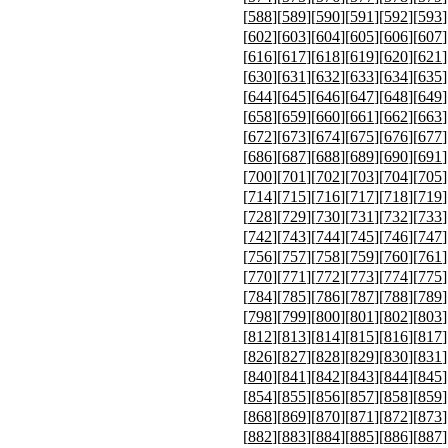
[
588
][
589
][
590
][
591
][
592
][
593
]
[
602
][
603
][
604
][
605
][
606
][
607
]
[
616
][
617
][
618
][
619
][
620
][
621
]
[
630
][
631
][
632
][
633
][
634
][
635
]
[
644
][
645
][
646
][
647
][
648
][
649
]
[
658
][
659
][
660
][
661
][
662
][
663
]
[
672
][
673
][
674
][
675
][
676
][
677
]
[
686
][
687
][
688
][
689
][
690
][
691
]
[
700
][
701
][
702
][
703
][
704
][
705
]
[
714
][
715
][
716
][
717
][
718
][
719
]
[
728
][
729
][
730
][
731
][
732
][
733
]
[
742
][
743
][
744
][
745
][
746
][
747
]
[
756
][
757
][
758
][
759
][
760
][
761
]
[
770
][
771
][
772
][
773
][
774
][
775
]
[
784
][
785
][
786
][
787
][
788
][
789
]
[
798
][
799
][
800
][
801
][
802
][
803
]
[
812
][
813
][
814
][
815
][
816
][
817
]
[
826
][
827
][
828
][
829
][
830
][
831
]
[
840
][
841
][
842
][
843
][
844
][
845
]
[
854
][
855
][
856
][
857
][
858
][
859
]
[
868
][
869
][
870
][
871
][
872
][
873
]
[
882
][
883
][
884
][
885
][
886
][
887
]