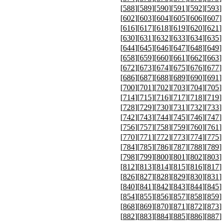
[
588
][
589
][
590
][
591
][
592
][
593
]
[
602
][
603
][
604
][
605
][
606
][
607
]
[
616
][
617
][
618
][
619
][
620
][
621
]
[
630
][
631
][
632
][
633
][
634
][
635
]
[
644
][
645
][
646
][
647
][
648
][
649
]
[
658
][
659
][
660
][
661
][
662
][
663
]
[
672
][
673
][
674
][
675
][
676
][
677
]
[
686
][
687
][
688
][
689
][
690
][
691
]
[
700
][
701
][
702
][
703
][
704
][
705
]
[
714
][
715
][
716
][
717
][
718
][
719
]
[
728
][
729
][
730
][
731
][
732
][
733
]
[
742
][
743
][
744
][
745
][
746
][
747
]
[
756
][
757
][
758
][
759
][
760
][
761
]
[
770
][
771
][
772
][
773
][
774
][
775
]
[
784
][
785
][
786
][
787
][
788
][
789
]
[
798
][
799
][
800
][
801
][
802
][
803
]
[
812
][
813
][
814
][
815
][
816
][
817
]
[
826
][
827
][
828
][
829
][
830
][
831
]
[
840
][
841
][
842
][
843
][
844
][
845
]
[
854
][
855
][
856
][
857
][
858
][
859
]
[
868
][
869
][
870
][
871
][
872
][
873
]
[
882
][
883
][
884
][
885
][
886
][
887
]