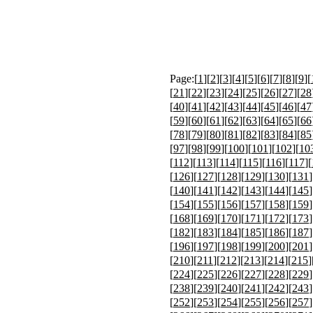
Page:[
1
][
2
][
3
][
4
][
5
][
6
][
7
][
8
][
9
][
[
21
][
22
][
23
][
24
][
25
][
26
][
27
][
28
[
40
][
41
][
42
][
43
][
44
][
45
][
46
][
47
[
59
][
60
][
61
][
62
][
63
][
64
][
65
][
66
[
78
][
79
][
80
][
81
][
82
][
83
][
84
][
85
[
97
][
98
][
99
][
100
][
101
][
102
][
10
[
112
][
113
][
114
][
115
][
116
][
117
][
[
126
][
127
][
128
][
129
][
130
][
131
]
[
140
][
141
][
142
][
143
][
144
][
145
]
[
154
][
155
][
156
][
157
][
158
][
159
]
[
168
][
169
][
170
][
171
][
172
][
173
]
[
182
][
183
][
184
][
185
][
186
][
187
]
[
196
][
197
][
198
][
199
][
200
][
201
]
[
210
][
211
][
212
][
213
][
214
][
215
]
[
224
][
225
][
226
][
227
][
228
][
229
]
[
238
][
239
][
240
][
241
][
242
][
243
]
[
252
][
253
][
254
][
255
][
256
][
257
]