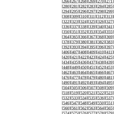
[
266
][
267
][
268
][
269
][
270
][
271
]
[
280
][
281
][
282
][
283
][
284
][
285
]
[
294
][
295
][
296
][
297
][
298
][
299
]
[
308
][
309
][
310
][
311
][
312
][
313
]
[
322
][
323
][
324
][
325
][
326
][
327
]
[
336
][
337
][
338
][
339
][
340
][
341
]
[
350
][
351
][
352
][
353
][
354
][
355
]
[
364
][
365
][
366
][
367
][
368
][
369
]
[
378
][
379
][
380
][
381
][
382
][
383
]
[
392
][
393
][
394
][
395
][
396
][
397
]
[
406
][
407
][
408
][
409
][
410
][
411
]
[
420
][
421
][
422
][
423
][
424
][
425
]
[
434
][
435
][
436
][
437
][
438
][
439
]
[
448
][
449
][
450
][
451
][
452
][
453
]
[
462
][
463
][
464
][
465
][
466
][
467
]
[
476
][
477
][
478
][
479
][
480
][
481
]
[
490
][
491
][
492
][
493
][
494
][
495
]
[
504
][
505
][
506
][
507
][
508
][
509
]
[
518
][
519
][
520
][
521
][
522
][
523
]
[
532
][
533
][
534
][
535
][
536
][
537
]
[
546
][
547
][
548
][
549
][
550
][
551
]
[
560
][
561
][
562
][
563
][
564
][
565
]
[
574
][
575
][
576
][
577
][
578
][
579
]