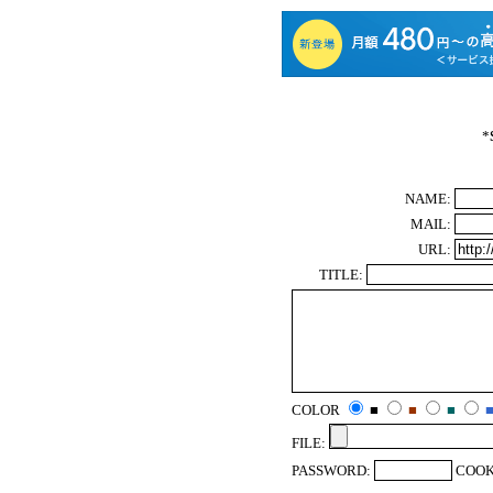
*
NAME:
MAIL:
URL:
TITLE:
COLOR
■
■
■
FILE:
PASSWORD:
COOK