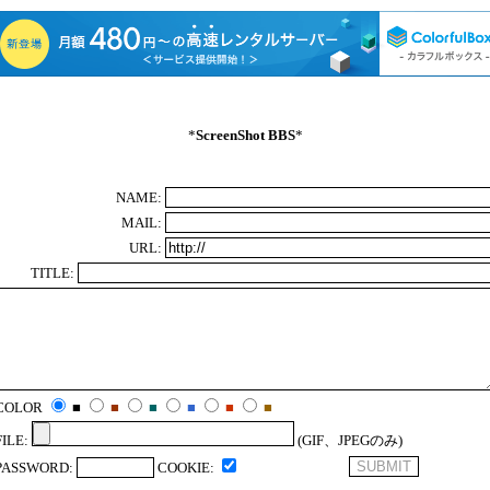
*
ScreenShot BBS
*
NAME:
MAIL:
URL:
TITLE:
COLOR
■
■
■
■
■
■
FILE:
(GIF、JPEGのみ)
PASSWORD:
COOKIE: