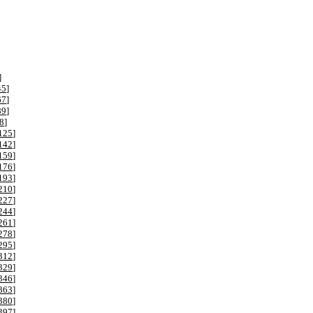
]
45
]
67
]
89
]
8
]
125
]
142
]
159
]
176
]
193
]
210
]
227
]
244
]
261
]
278
]
295
]
312
]
329
]
346
]
363
]
380
]
397
]