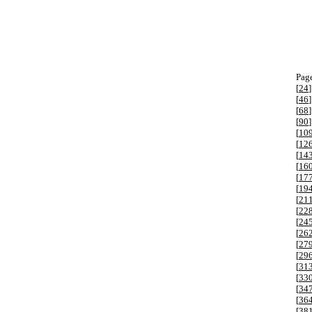
Page
[
24
]
[
46
]
[
68
]
[
90
]
[
10
[
12
[
14
[
16
[
17
[
19
[
21
[
22
[
24
[
26
[
27
[
29
[
31
[
33
[
34
[
36
[
38