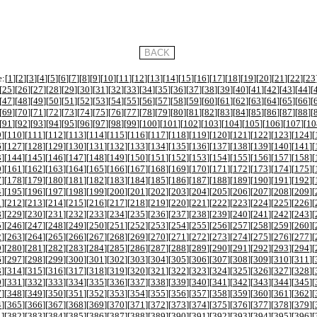
:[
1
][
2
][
3
][
4
][
5
][
6
][
7
][
8
][
9
][
10
][
11
][
12
][
13
][
14
][
15
][
16
][
17
][
18
][
19
][
20
][
21
][
22
][
23
[
25
][
26
][
27
][
28
][
29
][
30
][
31
][
32
][
33
][
34
][
35
][
36
][
37
][
38
][
39
][
40
][
41
][
42
][
43
][
44
][
[
47
][
48
][
49
][
50
][
51
][
52
][
53
][
54
][
55
][
56
][
57
][
58
][
59
][
60
][
61
][
62
][
63
][
64
][
65
][
66
][
[
69
][
70
][
71
][
72
][
73
][
74
][
75
][
76
][
77
][
78
][
79
][
80
][
81
][
82
][
83
][
84
][
85
][
86
][
87
][
88
][
[
91
][
92
][
93
][
94
][
95
][
96
][
97
][
98
][
99
][
100
][
101
][
102
][
103
][
104
][
105
][
106
][
107
][
10
9
][
110
][
111
][
112
][
113
][
114
][
115
][
116
][
117
][
118
][
119
][
120
][
121
][
122
][
123
][
124
][
6
][
127
][
128
][
129
][
130
][
131
][
132
][
133
][
134
][
135
][
136
][
137
][
138
][
139
][
140
][
141
][
3
][
144
][
145
][
146
][
147
][
148
][
149
][
150
][
151
][
152
][
153
][
154
][
155
][
156
][
157
][
158
][
0
][
161
][
162
][
163
][
164
][
165
][
166
][
167
][
168
][
169
][
170
][
171
][
172
][
173
][
174
][
175
][
7
][
178
][
179
][
180
][
181
][
182
][
183
][
184
][
185
][
186
][
187
][
188
][
189
][
190
][
191
][
192
][
4
][
195
][
196
][
197
][
198
][
199
][
200
][
201
][
202
][
203
][
204
][
205
][
206
][
207
][
208
][
209
][
1
][
212
][
213
][
214
][
215
][
216
][
217
][
218
][
219
][
220
][
221
][
222
][
223
][
224
][
225
][
226
][
8
][
229
][
230
][
231
][
232
][
233
][
234
][
235
][
236
][
237
][
238
][
239
][
240
][
241
][
242
][
243
][
5
][
246
][
247
][
248
][
249
][
250
][
251
][
252
][
253
][
254
][
255
][
256
][
257
][
258
][
259
][
260
][
2
][
263
][
264
][
265
][
266
][
267
][
268
][
269
][
270
][
271
][
272
][
273
][
274
][
275
][
276
][
277
][
9
][
280
][
281
][
282
][
283
][
284
][
285
][
286
][
287
][
288
][
289
][
290
][
291
][
292
][
293
][
294
][
6
][
297
][
298
][
299
][
300
][
301
][
302
][
303
][
304
][
305
][
306
][
307
][
308
][
309
][
310
][
311
][
3
][
314
][
315
][
316
][
317
][
318
][
319
][
320
][
321
][
322
][
323
][
324
][
325
][
326
][
327
][
328
][
0
][
331
][
332
][
333
][
334
][
335
][
336
][
337
][
338
][
339
][
340
][
341
][
342
][
343
][
344
][
345
][
7
][
348
][
349
][
350
][
351
][
352
][
353
][
354
][
355
][
356
][
357
][
358
][
359
][
360
][
361
][
362
][
4
][
365
][
366
][
367
][
368
][
369
][
370
][
371
][
372
][
373
][
374
][
375
][
376
][
377
][
378
][
379
][
1
][
382
][
383
][
384
][
385
][
386
][
387
][
388
][
389
][
390
][
391
][
392
][
393
][
394
][
395
][
396
][