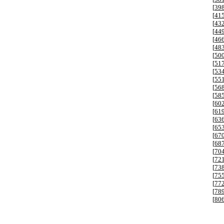
[
39
[
41
[
43
[
44
[
46
[
48
[
50
[
51
[
53
[
55
[
56
[
58
[
60
[
61
[
63
[
65
[
67
[
68
[
70
[
72
[
73
[
75
[
77
[
78
[
80