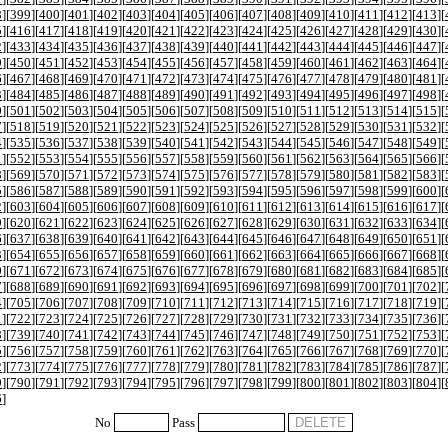
8
][
399
][
400
][
401
][
402
][
403
][
404
][
405
][
406
][
407
][
408
][
409
][
410
][
411
][
412
][
413
][
5
][
416
][
417
][
418
][
419
][
420
][
421
][
422
][
423
][
424
][
425
][
426
][
427
][
428
][
429
][
430
][
2
][
433
][
434
][
435
][
436
][
437
][
438
][
439
][
440
][
441
][
442
][
443
][
444
][
445
][
446
][
447
][
9
][
450
][
451
][
452
][
453
][
454
][
455
][
456
][
457
][
458
][
459
][
460
][
461
][
462
][
463
][
464
][
6
][
467
][
468
][
469
][
470
][
471
][
472
][
473
][
474
][
475
][
476
][
477
][
478
][
479
][
480
][
481
][
3
][
484
][
485
][
486
][
487
][
488
][
489
][
490
][
491
][
492
][
493
][
494
][
495
][
496
][
497
][
498
][
0
][
501
][
502
][
503
][
504
][
505
][
506
][
507
][
508
][
509
][
510
][
511
][
512
][
513
][
514
][
515
][
7
][
518
][
519
][
520
][
521
][
522
][
523
][
524
][
525
][
526
][
527
][
528
][
529
][
530
][
531
][
532
][
4
][
535
][
536
][
537
][
538
][
539
][
540
][
541
][
542
][
543
][
544
][
545
][
546
][
547
][
548
][
549
][
1
][
552
][
553
][
554
][
555
][
556
][
557
][
558
][
559
][
560
][
561
][
562
][
563
][
564
][
565
][
566
][
8
][
569
][
570
][
571
][
572
][
573
][
574
][
575
][
576
][
577
][
578
][
579
][
580
][
581
][
582
][
583
][
5
][
586
][
587
][
588
][
589
][
590
][
591
][
592
][
593
][
594
][
595
][
596
][
597
][
598
][
599
][
600
][
2
][
603
][
604
][
605
][
606
][
607
][
608
][
609
][
610
][
611
][
612
][
613
][
614
][
615
][
616
][
617
][
9
][
620
][
621
][
622
][
623
][
624
][
625
][
626
][
627
][
628
][
629
][
630
][
631
][
632
][
633
][
634
][
6
][
637
][
638
][
639
][
640
][
641
][
642
][
643
][
644
][
645
][
646
][
647
][
648
][
649
][
650
][
651
][
3
][
654
][
655
][
656
][
657
][
658
][
659
][
660
][
661
][
662
][
663
][
664
][
665
][
666
][
667
][
668
][
0
][
671
][
672
][
673
][
674
][
675
][
676
][
677
][
678
][
679
][
680
][
681
][
682
][
683
][
684
][
685
][
7
][
688
][
689
][
690
][
691
][
692
][
693
][
694
][
695
][
696
][
697
][
698
][
699
][
700
][
701
][
702
][
4
][
705
][
706
][
707
][
708
][
709
][
710
][
711
][
712
][
713
][
714
][
715
][
716
][
717
][
718
][
719
][
1
][
722
][
723
][
724
][
725
][
726
][
727
][
728
][
729
][
730
][
731
][
732
][
733
][
734
][
735
][
736
][
8
][
739
][
740
][
741
][
742
][
743
][
744
][
745
][
746
][
747
][
748
][
749
][
750
][
751
][
752
][
753
][
5
][
756
][
757
][
758
][
759
][
760
][
761
][
762
][
763
][
764
][
765
][
766
][
767
][
768
][
769
][
770
][
2
][
773
][
774
][
775
][
776
][
777
][
778
][
779
][
780
][
781
][
782
][
783
][
784
][
785
][
786
][
787
][
9
][
790
][
791
][
792
][
793
][
794
][
795
][
796
][
797
][
798
][
799
][
800
][
801
][
802
][
803
][
804
][
6
]
No
Pass