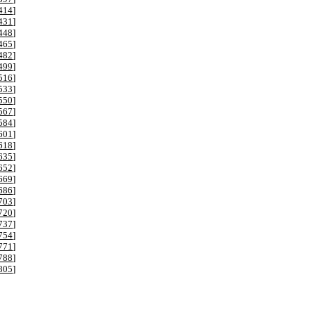
414
]
431
]
448
]
465
]
482
]
499
]
516
]
533
]
550
]
567
]
584
]
601
]
618
]
635
]
652
]
669
]
686
]
703
]
720
]
737
]
754
]
771
]
788
]
805
]