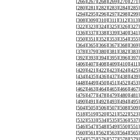
[
266
][
267
][
268
][
269
][
270
][
271
]
[
280
][
281
][
282
][
283
][
284
][
285
]
[
294
][
295
][
296
][
297
][
298
][
299
]
[
308
][
309
][
310
][
311
][
312
][
313
]
[
322
][
323
][
324
][
325
][
326
][
327
]
[
336
][
337
][
338
][
339
][
340
][
341
]
[
350
][
351
][
352
][
353
][
354
][
355
]
[
364
][
365
][
366
][
367
][
368
][
369
]
[
378
][
379
][
380
][
381
][
382
][
383
]
[
392
][
393
][
394
][
395
][
396
][
397
]
[
406
][
407
][
408
][
409
][
410
][
411
]
[
420
][
421
][
422
][
423
][
424
][
425
]
[
434
][
435
][
436
][
437
][
438
][
439
]
[
448
][
449
][
450
][
451
][
452
][
453
]
[
462
][
463
][
464
][
465
][
466
][
467
]
[
476
][
477
][
478
][
479
][
480
][
481
]
[
490
][
491
][
492
][
493
][
494
][
495
]
[
504
][
505
][
506
][
507
][
508
][
509
]
[
518
][
519
][
520
][
521
][
522
][
523
]
[
532
][
533
][
534
][
535
][
536
][
537
]
[
546
][
547
][
548
][
549
][
550
][
551
]
[
560
][
561
][
562
][
563
][
564
][
565
]
[
574
][
575
][
576
][
577
][
578
][
579
]