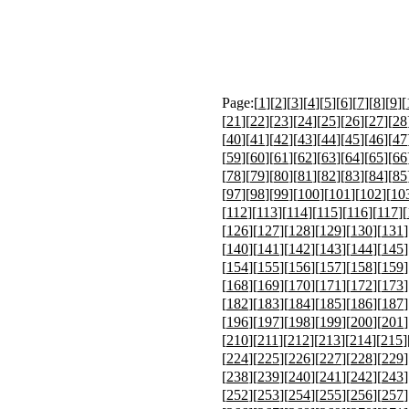
Page:[
1
][
2
][
3
][
4
][
5
][
6
][
7
][
8
][
9
][
[
21
][
22
][
23
][
24
][
25
][
26
][
27
][
28
[
40
][
41
][
42
][
43
][
44
][
45
][
46
][
47
[
59
][
60
][
61
][
62
][
63
][
64
][
65
][
66
[
78
][
79
][
80
][
81
][
82
][
83
][
84
][
85
[
97
][
98
][
99
][
100
][
101
][
102
][
10
[
112
][
113
][
114
][
115
][
116
][
117
][
[
126
][
127
][
128
][
129
][
130
][
131
]
[
140
][
141
][
142
][
143
][
144
][
145
]
[
154
][
155
][
156
][
157
][
158
][
159
]
[
168
][
169
][
170
][
171
][
172
][
173
]
[
182
][
183
][
184
][
185
][
186
][
187
]
[
196
][
197
][
198
][
199
][
200
][
201
]
[
210
][
211
][
212
][
213
][
214
][
215
]
[
224
][
225
][
226
][
227
][
228
][
229
]
[
238
][
239
][
240
][
241
][
242
][
243
]
[
252
][
253
][
254
][
255
][
256
][
257
]