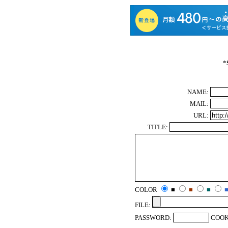
*
NAME:
MAIL:
URL:
TITLE:
COLOR
■
■
■
FILE:
PASSWORD:
COOK