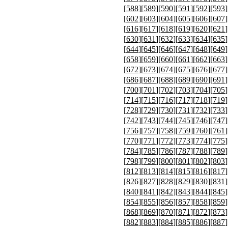
[
588
][
589
][
590
][
591
][
592
][
593
]
[
602
][
603
][
604
][
605
][
606
][
607
]
[
616
][
617
][
618
][
619
][
620
][
621
]
[
630
][
631
][
632
][
633
][
634
][
635
]
[
644
][
645
][
646
][
647
][
648
][
649
]
[
658
][
659
][
660
][
661
][
662
][
663
]
[
672
][
673
][
674
][
675
][
676
][
677
]
[
686
][
687
][
688
][
689
][
690
][
691
]
[
700
][
701
][
702
][
703
][
704
][
705
]
[
714
][
715
][
716
][
717
][
718
][
719
]
[
728
][
729
][
730
][
731
][
732
][
733
]
[
742
][
743
][
744
][
745
][
746
][
747
]
[
756
][
757
][
758
][
759
][
760
][
761
]
[
770
][
771
][
772
][
773
][
774
][
775
]
[
784
][
785
][
786
][
787
][
788
][
789
]
[
798
][
799
][
800
][
801
][
802
][
803
]
[
812
][
813
][
814
][
815
][
816
][
817
]
[
826
][
827
][
828
][
829
][
830
][
831
]
[
840
][
841
][
842
][
843
][
844
][
845
]
[
854
][
855
][
856
][
857
][
858
][
859
]
[
868
][
869
][
870
][
871
][
872
][
873
]
[
882
][
883
][
884
][
885
][
886
][
887
]