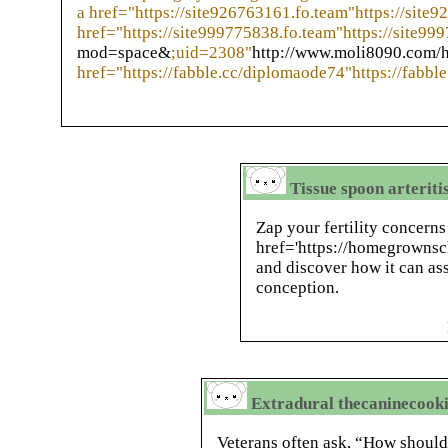
a href="https://site926763161.fo.team"https://site9
href="https://site999775838.fo.team"https://site99
mod=space&
;uid=2308"
http://www.moli8090.com
href="https://fabble.cc/diplomaode74"https://fabbl
Tissue spoon arteriti
Zap your fertility concerns
href='https://homegrowns
and discover how it can as
conception.
Extradural thecaninecook
Veterans often ask, “How shoul