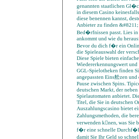
genannten staatlichen Gl�ck
in diesem Casino keinesfalls
diese benennen kannst, dest
Anbieter zu finden &#8211; 
Bed�rfnissen passt. Lies in
ankommt und wie du herausfi
Bevor du dich f�r ein Onlin
die Spieleauswahl der versc
Diese Spiele bieten einfach
Wiedererkennungswert und m
GGL-Spielotheken finden Sie
angepassten Eins舩zen und 
Pause zwischen Spins. Tipico
deutschen Markt, der neben
Spielautomaten anbietet. Die
Titel, die Sie in deutschen 
Auszahlungscasino bietet ei
Zahlungsmethoden, die berei
verwenden knen, was Sie b
f�r eine schnelle Durchf�h
damit Sie Ihr Geld so schne