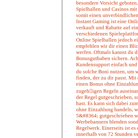
besondere Vorsicht geboten.
Spielhallen und Casinos mi
somit einen unverbindlichen
Instant Gaming ist eine Onli
verkauft und Rabatte auf ein
verschiedenen Spieleplattfo
Online Spielhallen jedoch ei
empfehlen wir dir einen Bli
werfen. Oftmals kannst du d
Bonusguthaben sichern. Ach
Kundensupport einfach und sc
du solche Boni nutzen, um 
finden, der zu dir passt. Mit
einen Bonus ohne Einzahlun
zugehigen Regeln auseinan
der Regel gutgeschrieben, so
hast. Es kann sich dabei zu
ohne Einzahlung handeln, w
5&#8364; gutgeschrieben wi
Werbebannern blenden sonder
Regelwerk. Einerseits ist es
innerhalb von 72 Stunden ve