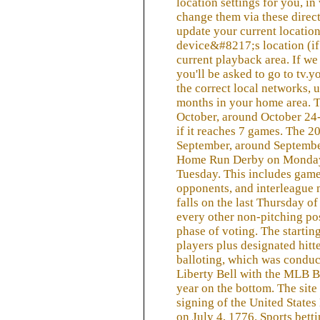
location settings for you, i
change them via these direct
update your current location
device&#8217;s location (if 
current playback area. If we 
you'll be asked to go to tv.
the correct local networks, 
months in your home area. T
October, around October 24
if it reaches 7 games. The 2
September, around September
Home Run Derby on Monday
Tuesday. This includes games
opponents, and interleague 
falls on the last Thursday o
every other non-pitching po
phase of voting. The starting
players plus designated hit
balloting, which was conduc
Liberty Bell with the MLB Ba
year on the bottom. The sit
signing of the United States
on July 4, 1776. Sports betti