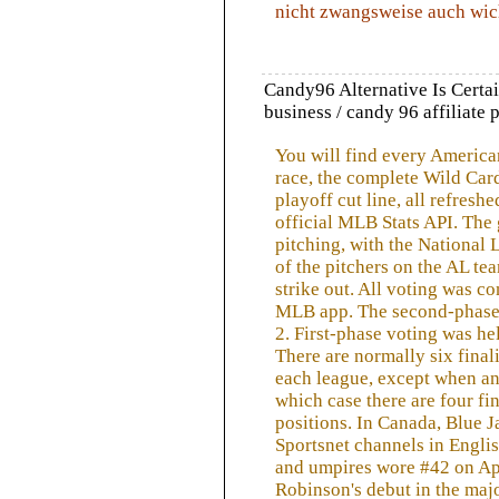
nicht zwangsweise auch wich
Candy96 Alternative Is Certa
business / candy 96 affiliate
You will find every Americ
race, the complete Wild Car
playoff cut line, all refresh
official MLB Stats API. Th
pitching, with the National 
of the pitchers on the AL te
strike out. All voting was c
MLB app. The second-phase 
2. First-phase voting was h
There are normally six finali
each league, except when an o
which case there are four fin
positions. In Canada, Blue J
Sportsnet channels in Engli
and umpires wore #42 on Apr
Robinson's debut in the maj