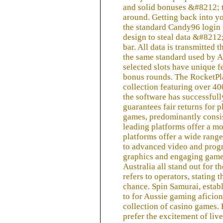
and solid bonuses &#8212; 
around. Getting back into yo
the standard Candy96 login 
design to steal data &#8212
bar. All data is transmitted
the same standard used by Au
selected slots have unique f
bonus rounds. The RocketPla
collection featuring over 400
the software has successfull
guarantees fair returns for 
games, predominantly consis
leading platforms offer a mo
platforms offer a wide range
to advanced video and progr
graphics and engaging gamep
Australia all stand out for t
refers to operators, stating
chance. Spin Samurai, estab
to for Aussie gaming aficio
collection of casino games. 
prefer the excitement of liv