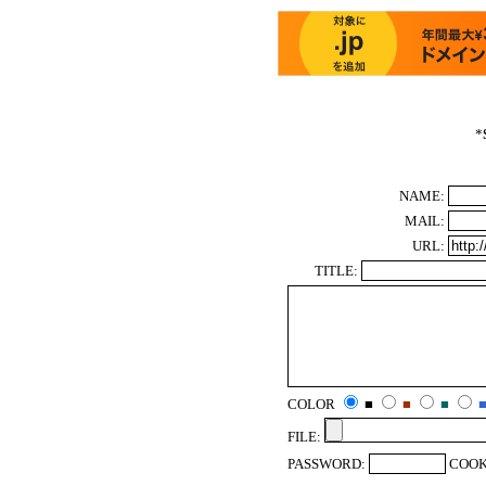
*
NAME:
MAIL:
URL:
TITLE:
COLOR
■
■
■
FILE:
PASSWORD:
COOK