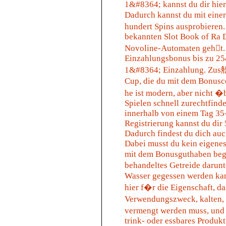
1&#8364; kannst du dir hier
Dadurch kannst du mit einer
hundert Spins ausprobieren.
bekannten Slot Book of Ra D
Novoline-Automaten geht. 
Einzahlungsbonus bis zu 25
1&#8364; Einzahlung. Zus舩z
Cup, die du mit dem Bonus
he ist modern, aber nicht �
Spielen schnell zurechtfind
innerhalb von einem Tag 35
Registrierung kannst du dir
Dadurch findest du dich auch
Dabei musst du kein eigenes
mit dem Bonusguthaben beg
behandeltes Getreide darun
Wasser gegessen werden kann
hier f�r die Eigenschaft, da
Verwendungszweck, kalten,
vermengt werden muss, und i
trink- oder essbares Produkt