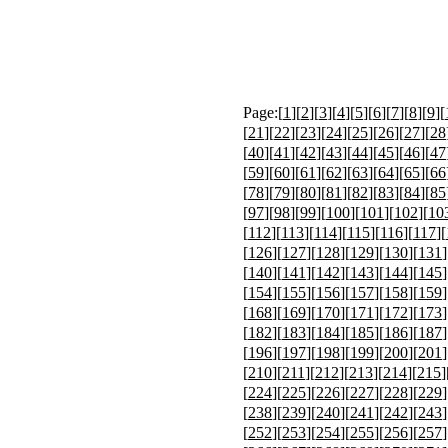
Page:[
1
][
2
][
3
][
4
][
5
][
6
][
7
][
8
][
9
][
[
21
][
22
][
23
][
24
][
25
][
26
][
27
][
28
[
40
][
41
][
42
][
43
][
44
][
45
][
46
][
47
[
59
][
60
][
61
][
62
][
63
][
64
][
65
][
66
[
78
][
79
][
80
][
81
][
82
][
83
][
84
][
85
[
97
][
98
][
99
][
100
][
101
][
102
][
10
[
112
][
113
][
114
][
115
][
116
][
117
][
[
126
][
127
][
128
][
129
][
130
][
131
]
[
140
][
141
][
142
][
143
][
144
][
145
]
[
154
][
155
][
156
][
157
][
158
][
159
]
[
168
][
169
][
170
][
171
][
172
][
173
]
[
182
][
183
][
184
][
185
][
186
][
187
]
[
196
][
197
][
198
][
199
][
200
][
201
]
[
210
][
211
][
212
][
213
][
214
][
215
]
[
224
][
225
][
226
][
227
][
228
][
229
]
[
238
][
239
][
240
][
241
][
242
][
243
]
[
252
][
253
][
254
][
255
][
256
][
257
]