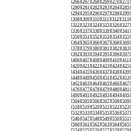
[
266
][
267
][
268
][
269
][
270
][
271
]
[
280
][
281
][
282
][
283
][
284
][
285
]
[
294
][
295
][
296
][
297
][
298
][
299
]
[
308
][
309
][
310
][
311
][
312
][
313
]
[
322
][
323
][
324
][
325
][
326
][
327
]
[
336
][
337
][
338
][
339
][
340
][
341
]
[
350
][
351
][
352
][
353
][
354
][
355
]
[
364
][
365
][
366
][
367
][
368
][
369
]
[
378
][
379
][
380
][
381
][
382
][
383
]
[
392
][
393
][
394
][
395
][
396
][
397
]
[
406
][
407
][
408
][
409
][
410
][
411
]
[
420
][
421
][
422
][
423
][
424
][
425
]
[
434
][
435
][
436
][
437
][
438
][
439
]
[
448
][
449
][
450
][
451
][
452
][
453
]
[
462
][
463
][
464
][
465
][
466
][
467
]
[
476
][
477
][
478
][
479
][
480
][
481
]
[
490
][
491
][
492
][
493
][
494
][
495
]
[
504
][
505
][
506
][
507
][
508
][
509
]
[
518
][
519
][
520
][
521
][
522
][
523
]
[
532
][
533
][
534
][
535
][
536
][
537
]
[
546
][
547
][
548
][
549
][
550
][
551
]
[
560
][
561
][
562
][
563
][
564
][
565
]
[
574
][
575
][
576
][
577
][
578
][
579
]