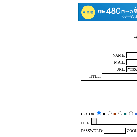
*
NAME:
MAIL:
URL:
TITLE:
COLOR
■
■
■
FILE:
PASSWORD:
COOK