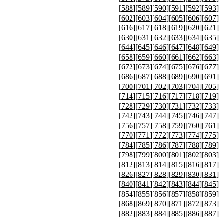
[
588
][
589
][
590
][
591
][
592
][
593
]
[
602
][
603
][
604
][
605
][
606
][
607
]
[
616
][
617
][
618
][
619
][
620
][
621
]
[
630
][
631
][
632
][
633
][
634
][
635
]
[
644
][
645
][
646
][
647
][
648
][
649
]
[
658
][
659
][
660
][
661
][
662
][
663
]
[
672
][
673
][
674
][
675
][
676
][
677
]
[
686
][
687
][
688
][
689
][
690
][
691
]
[
700
][
701
][
702
][
703
][
704
][
705
]
[
714
][
715
][
716
][
717
][
718
][
719
]
[
728
][
729
][
730
][
731
][
732
][
733
]
[
742
][
743
][
744
][
745
][
746
][
747
]
[
756
][
757
][
758
][
759
][
760
][
761
]
[
770
][
771
][
772
][
773
][
774
][
775
]
[
784
][
785
][
786
][
787
][
788
][
789
]
[
798
][
799
][
800
][
801
][
802
][
803
]
[
812
][
813
][
814
][
815
][
816
][
817
]
[
826
][
827
][
828
][
829
][
830
][
831
]
[
840
][
841
][
842
][
843
][
844
][
845
]
[
854
][
855
][
856
][
857
][
858
][
859
]
[
868
][
869
][
870
][
871
][
872
][
873
]
[
882
][
883
][
884
][
885
][
886
][
887
]