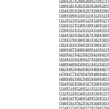
[
266
][
267
][
268
][
269
][
270
][
271
]
[
280
][
281
][
282
][
283
][
284
][
285
]
[
294
][
295
][
296
][
297
][
298
][
299
]
[
308
][
309
][
310
][
311
][
312
][
313
]
[
322
][
323
][
324
][
325
][
326
][
327
]
[
336
][
337
][
338
][
339
][
340
][
341
]
[
350
][
351
][
352
][
353
][
354
][
355
]
[
364
][
365
][
366
][
367
][
368
][
369
]
[
378
][
379
][
380
][
381
][
382
][
383
]
[
392
][
393
][
394
][
395
][
396
][
397
]
[
406
][
407
][
408
][
409
][
410
][
411
]
[
420
][
421
][
422
][
423
][
424
][
425
]
[
434
][
435
][
436
][
437
][
438
][
439
]
[
448
][
449
][
450
][
451
][
452
][
453
]
[
462
][
463
][
464
][
465
][
466
][
467
]
[
476
][
477
][
478
][
479
][
480
][
481
]
[
490
][
491
][
492
][
493
][
494
][
495
]
[
504
][
505
][
506
][
507
][
508
][
509
]
[
518
][
519
][
520
][
521
][
522
][
523
]
[
532
][
533
][
534
][
535
][
536
][
537
]
[
546
][
547
][
548
][
549
][
550
][
551
]
[
560
][
561
][
562
][
563
][
564
][
565
]
[
574
][
575
][
576
][
577
][
578
][
579
]