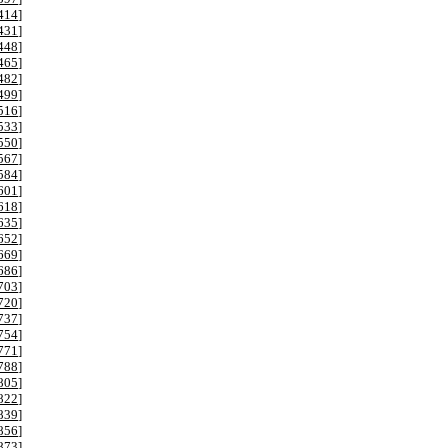
414
]
431
]
448
]
465
]
482
]
499
]
516
]
533
]
550
]
567
]
584
]
601
]
618
]
635
]
652
]
669
]
686
]
703
]
720
]
737
]
754
]
771
]
788
]
805
]
822
]
839
]
856
]
873
]