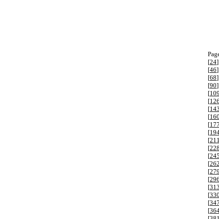
Page
[
24
]
[
46
]
[
68
]
[
90
]
[
10
[
12
[
14
[
16
[
17
[
19
[
21
[
22
[
24
[
26
[
27
[
29
[
31
[
33
[
34
[
36
[
38