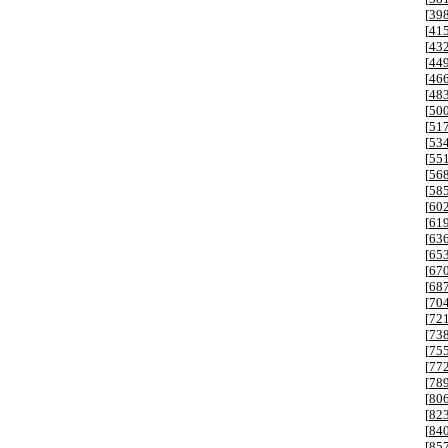
[
39
[
41
[
43
[
44
[
46
[
48
[
50
[
51
[
53
[
55
[
56
[
58
[
60
[
61
[
63
[
65
[
67
[
68
[
70
[
72
[
73
[
75
[
77
[
78
[
80
[
82
[
84
[
85