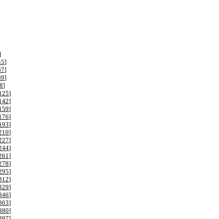
]
45
]
67
]
89
]
8
]
125
]
142
]
159
]
176
]
193
]
210
]
227
]
244
]
261
]
278
]
295
]
312
]
329
]
346
]
363
]
380
]
397
]