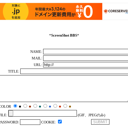
*
ScreenShot BBS
*
NAME:
MAIL:
URL:
TITLE:
COLOR
■
■
■
■
■
■
FILE:
(GIF、JPEGのみ)
PASSWORD:
COOKIE: