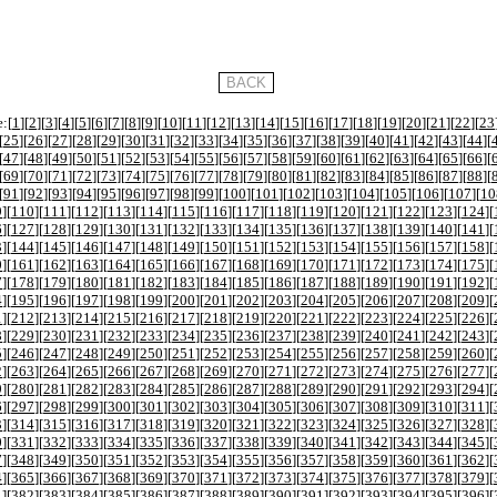
:[
1
][
2
][
3
][
4
][
5
][
6
][
7
][
8
][
9
][
10
][
11
][
12
][
13
][
14
][
15
][
16
][
17
][
18
][
19
][
20
][
21
][
22
][
23
[
25
][
26
][
27
][
28
][
29
][
30
][
31
][
32
][
33
][
34
][
35
][
36
][
37
][
38
][
39
][
40
][
41
][
42
][
43
][
44
][
[
47
][
48
][
49
][
50
][
51
][
52
][
53
][
54
][
55
][
56
][
57
][
58
][
59
][
60
][
61
][
62
][
63
][
64
][
65
][
66
][
[
69
][
70
][
71
][
72
][
73
][
74
][
75
][
76
][
77
][
78
][
79
][
80
][
81
][
82
][
83
][
84
][
85
][
86
][
87
][
88
][
[
91
][
92
][
93
][
94
][
95
][
96
][
97
][
98
][
99
][
100
][
101
][
102
][
103
][
104
][
105
][
106
][
107
][
10
9
][
110
][
111
][
112
][
113
][
114
][
115
][
116
][
117
][
118
][
119
][
120
][
121
][
122
][
123
][
124
][
6
][
127
][
128
][
129
][
130
][
131
][
132
][
133
][
134
][
135
][
136
][
137
][
138
][
139
][
140
][
141
][
3
][
144
][
145
][
146
][
147
][
148
][
149
][
150
][
151
][
152
][
153
][
154
][
155
][
156
][
157
][
158
][
0
][
161
][
162
][
163
][
164
][
165
][
166
][
167
][
168
][
169
][
170
][
171
][
172
][
173
][
174
][
175
][
7
][
178
][
179
][
180
][
181
][
182
][
183
][
184
][
185
][
186
][
187
][
188
][
189
][
190
][
191
][
192
][
4
][
195
][
196
][
197
][
198
][
199
][
200
][
201
][
202
][
203
][
204
][
205
][
206
][
207
][
208
][
209
][
1
][
212
][
213
][
214
][
215
][
216
][
217
][
218
][
219
][
220
][
221
][
222
][
223
][
224
][
225
][
226
][
8
][
229
][
230
][
231
][
232
][
233
][
234
][
235
][
236
][
237
][
238
][
239
][
240
][
241
][
242
][
243
][
5
][
246
][
247
][
248
][
249
][
250
][
251
][
252
][
253
][
254
][
255
][
256
][
257
][
258
][
259
][
260
][
2
][
263
][
264
][
265
][
266
][
267
][
268
][
269
][
270
][
271
][
272
][
273
][
274
][
275
][
276
][
277
][
9
][
280
][
281
][
282
][
283
][
284
][
285
][
286
][
287
][
288
][
289
][
290
][
291
][
292
][
293
][
294
][
6
][
297
][
298
][
299
][
300
][
301
][
302
][
303
][
304
][
305
][
306
][
307
][
308
][
309
][
310
][
311
][
3
][
314
][
315
][
316
][
317
][
318
][
319
][
320
][
321
][
322
][
323
][
324
][
325
][
326
][
327
][
328
][
0
][
331
][
332
][
333
][
334
][
335
][
336
][
337
][
338
][
339
][
340
][
341
][
342
][
343
][
344
][
345
][
7
][
348
][
349
][
350
][
351
][
352
][
353
][
354
][
355
][
356
][
357
][
358
][
359
][
360
][
361
][
362
][
4
][
365
][
366
][
367
][
368
][
369
][
370
][
371
][
372
][
373
][
374
][
375
][
376
][
377
][
378
][
379
][
1
][
382
][
383
][
384
][
385
][
386
][
387
][
388
][
389
][
390
][
391
][
392
][
393
][
394
][
395
][
396
][