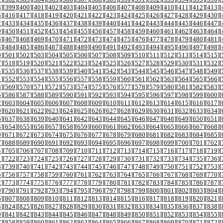
8
][
399
][
400
][
401
][
402
][
403
][
404
][
405
][
406
][
407
][
408
][
409
][
410
][
411
][
412
][
413
][
5
][
416
][
417
][
418
][
419
][
420
][
421
][
422
][
423
][
424
][
425
][
426
][
427
][
428
][
429
][
430
][
2
][
433
][
434
][
435
][
436
][
437
][
438
][
439
][
440
][
441
][
442
][
443
][
444
][
445
][
446
][
447
][
9
][
450
][
451
][
452
][
453
][
454
][
455
][
456
][
457
][
458
][
459
][
460
][
461
][
462
][
463
][
464
][
6
][
467
][
468
][
469
][
470
][
471
][
472
][
473
][
474
][
475
][
476
][
477
][
478
][
479
][
480
][
481
][
3
][
484
][
485
][
486
][
487
][
488
][
489
][
490
][
491
][
492
][
493
][
494
][
495
][
496
][
497
][
498
][
0
][
501
][
502
][
503
][
504
][
505
][
506
][
507
][
508
][
509
][
510
][
511
][
512
][
513
][
514
][
515
][
7
][
518
][
519
][
520
][
521
][
522
][
523
][
524
][
525
][
526
][
527
][
528
][
529
][
530
][
531
][
532
][
4
][
535
][
536
][
537
][
538
][
539
][
540
][
541
][
542
][
543
][
544
][
545
][
546
][
547
][
548
][
549
][
1
][
552
][
553
][
554
][
555
][
556
][
557
][
558
][
559
][
560
][
561
][
562
][
563
][
564
][
565
][
566
][
8
][
569
][
570
][
571
][
572
][
573
][
574
][
575
][
576
][
577
][
578
][
579
][
580
][
581
][
582
][
583
][
5
][
586
][
587
][
588
][
589
][
590
][
591
][
592
][
593
][
594
][
595
][
596
][
597
][
598
][
599
][
600
][
2
][
603
][
604
][
605
][
606
][
607
][
608
][
609
][
610
][
611
][
612
][
613
][
614
][
615
][
616
][
617
][
9
][
620
][
621
][
622
][
623
][
624
][
625
][
626
][
627
][
628
][
629
][
630
][
631
][
632
][
633
][
634
][
6
][
637
][
638
][
639
][
640
][
641
][
642
][
643
][
644
][
645
][
646
][
647
][
648
][
649
][
650
][
651
][
3
][
654
][
655
][
656
][
657
][
658
][
659
][
660
][
661
][
662
][
663
][
664
][
665
][
666
][
667
][
668
][
0
][
671
][
672
][
673
][
674
][
675
][
676
][
677
][
678
][
679
][
680
][
681
][
682
][
683
][
684
][
685
][
7
][
688
][
689
][
690
][
691
][
692
][
693
][
694
][
695
][
696
][
697
][
698
][
699
][
700
][
701
][
702
][
4
][
705
][
706
][
707
][
708
][
709
][
710
][
711
][
712
][
713
][
714
][
715
][
716
][
717
][
718
][
719
][
1
][
722
][
723
][
724
][
725
][
726
][
727
][
728
][
729
][
730
][
731
][
732
][
733
][
734
][
735
][
736
][
8
][
739
][
740
][
741
][
742
][
743
][
744
][
745
][
746
][
747
][
748
][
749
][
750
][
751
][
752
][
753
][
5
][
756
][
757
][
758
][
759
][
760
][
761
][
762
][
763
][
764
][
765
][
766
][
767
][
768
][
769
][
770
][
2
][
773
][
774
][
775
][
776
][
777
][
778
][
779
][
780
][
781
][
782
][
783
][
784
][
785
][
786
][
787
][
9
][
790
][
791
][
792
][
793
][
794
][
795
][
796
][
797
][
798
][
799
][
800
][
801
][
802
][
803
][
804
][
6
][
807
][
808
][
809
][
810
][
811
][
812
][
813
][
814
][
815
][
816
][
817
][
818
][
819
][
820
][
821
][
3
][
824
][
825
][
826
][
827
][
828
][
829
][
830
][
831
][
832
][
833
][
834
][
835
][
836
][
837
][
838
][
0
][
841
][
842
][
843
][
844
][
845
][
846
][
847
][
848
][
849
][
850
][
851
][
852
][
853
][
854
][
855
][
7
][
858
][
859
][
860
][
861
][
862
][
863
][
864
][
865
][
866
][
867
][
868
][
869
][
870
][
871
][
872
][