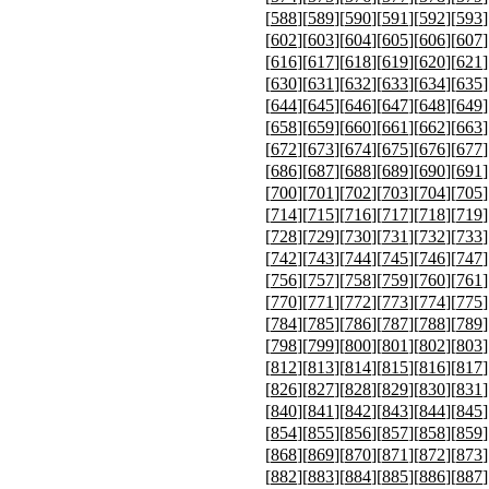
[
588
][
589
][
590
][
591
][
592
][
593
]
[
602
][
603
][
604
][
605
][
606
][
607
]
[
616
][
617
][
618
][
619
][
620
][
621
]
[
630
][
631
][
632
][
633
][
634
][
635
]
[
644
][
645
][
646
][
647
][
648
][
649
]
[
658
][
659
][
660
][
661
][
662
][
663
]
[
672
][
673
][
674
][
675
][
676
][
677
]
[
686
][
687
][
688
][
689
][
690
][
691
]
[
700
][
701
][
702
][
703
][
704
][
705
]
[
714
][
715
][
716
][
717
][
718
][
719
]
[
728
][
729
][
730
][
731
][
732
][
733
]
[
742
][
743
][
744
][
745
][
746
][
747
]
[
756
][
757
][
758
][
759
][
760
][
761
]
[
770
][
771
][
772
][
773
][
774
][
775
]
[
784
][
785
][
786
][
787
][
788
][
789
]
[
798
][
799
][
800
][
801
][
802
][
803
]
[
812
][
813
][
814
][
815
][
816
][
817
]
[
826
][
827
][
828
][
829
][
830
][
831
]
[
840
][
841
][
842
][
843
][
844
][
845
]
[
854
][
855
][
856
][
857
][
858
][
859
]
[
868
][
869
][
870
][
871
][
872
][
873
]
[
882
][
883
][
884
][
885
][
886
][
887
]