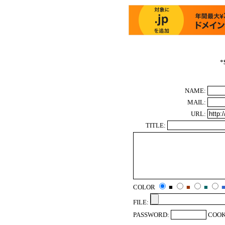
*
NAME:
MAIL:
URL:
TITLE:
COLOR
■
■
■
FILE:
PASSWORD:
COOK