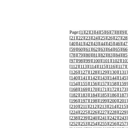
Page:[
1
][
2
][
3
][
4
][
5
][
6
][
7
][
8
][
9
][
[
21
][
22
][
23
][
24
][
25
][
26
][
27
][
28
[
40
][
41
][
42
][
43
][
44
][
45
][
46
][
47
[
59
][
60
][
61
][
62
][
63
][
64
][
65
][
66
[
78
][
79
][
80
][
81
][
82
][
83
][
84
][
85
[
97
][
98
][
99
][
100
][
101
][
102
][
10
[
112
][
113
][
114
][
115
][
116
][
117
][
[
126
][
127
][
128
][
129
][
130
][
131
]
[
140
][
141
][
142
][
143
][
144
][
145
]
[
154
][
155
][
156
][
157
][
158
][
159
]
[
168
][
169
][
170
][
171
][
172
][
173
]
[
182
][
183
][
184
][
185
][
186
][
187
]
[
196
][
197
][
198
][
199
][
200
][
201
]
[
210
][
211
][
212
][
213
][
214
][
215
]
[
224
][
225
][
226
][
227
][
228
][
229
]
[
238
][
239
][
240
][
241
][
242
][
243
]
[
252
][
253
][
254
][
255
][
256
][
257
]