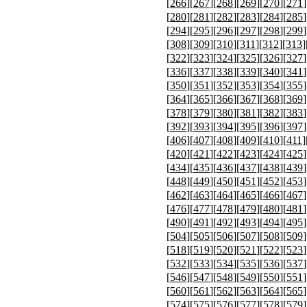
[
266
][
267
][
268
][
269
][
270
][
271
]
[
280
][
281
][
282
][
283
][
284
][
285
]
[
294
][
295
][
296
][
297
][
298
][
299
]
[
308
][
309
][
310
][
311
][
312
][
313
]
[
322
][
323
][
324
][
325
][
326
][
327
]
[
336
][
337
][
338
][
339
][
340
][
341
]
[
350
][
351
][
352
][
353
][
354
][
355
]
[
364
][
365
][
366
][
367
][
368
][
369
]
[
378
][
379
][
380
][
381
][
382
][
383
]
[
392
][
393
][
394
][
395
][
396
][
397
]
[
406
][
407
][
408
][
409
][
410
][
411
]
[
420
][
421
][
422
][
423
][
424
][
425
]
[
434
][
435
][
436
][
437
][
438
][
439
]
[
448
][
449
][
450
][
451
][
452
][
453
]
[
462
][
463
][
464
][
465
][
466
][
467
]
[
476
][
477
][
478
][
479
][
480
][
481
]
[
490
][
491
][
492
][
493
][
494
][
495
]
[
504
][
505
][
506
][
507
][
508
][
509
]
[
518
][
519
][
520
][
521
][
522
][
523
]
[
532
][
533
][
534
][
535
][
536
][
537
]
[
546
][
547
][
548
][
549
][
550
][
551
]
[
560
][
561
][
562
][
563
][
564
][
565
]
[
574
][
575
][
576
][
577
][
578
][
579
]