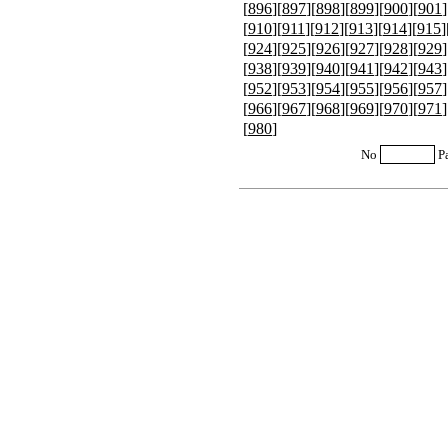
[
896
][
897
][
898
][
899
][
900
][
901
]
[
910
][
911
][
912
][
913
][
914
][
915
]
[
924
][
925
][
926
][
927
][
928
][
929
]
[
938
][
939
][
940
][
941
][
942
][
943
]
[
952
][
953
][
954
][
955
][
956
][
957
]
[
966
][
967
][
968
][
969
][
970
][
971
]
[
980
]
No
P