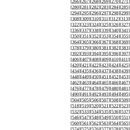
[
266
][
267
][
268
][
269
][
270
][
271
]
[
280
][
281
][
282
][
283
][
284
][
285
]
[
294
][
295
][
296
][
297
][
298
][
299
]
[
308
][
309
][
310
][
311
][
312
][
313
]
[
322
][
323
][
324
][
325
][
326
][
327
]
[
336
][
337
][
338
][
339
][
340
][
341
]
[
350
][
351
][
352
][
353
][
354
][
355
]
[
364
][
365
][
366
][
367
][
368
][
369
]
[
378
][
379
][
380
][
381
][
382
][
383
]
[
392
][
393
][
394
][
395
][
396
][
397
]
[
406
][
407
][
408
][
409
][
410
][
411
]
[
420
][
421
][
422
][
423
][
424
][
425
]
[
434
][
435
][
436
][
437
][
438
][
439
]
[
448
][
449
][
450
][
451
][
452
][
453
]
[
462
][
463
][
464
][
465
][
466
][
467
]
[
476
][
477
][
478
][
479
][
480
][
481
]
[
490
][
491
][
492
][
493
][
494
][
495
]
[
504
][
505
][
506
][
507
][
508
][
509
]
[
518
][
519
][
520
][
521
][
522
][
523
]
[
532
][
533
][
534
][
535
][
536
][
537
]
[
546
][
547
][
548
][
549
][
550
][
551
]
[
560
][
561
][
562
][
563
][
564
][
565
]
[
574
][
575
][
576
][
577
][
578
][
579
]