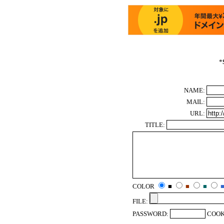
*
NAME:
MAIL:
URL:
TITLE:
COLOR
■
■
■
FILE:
PASSWORD:
COOK