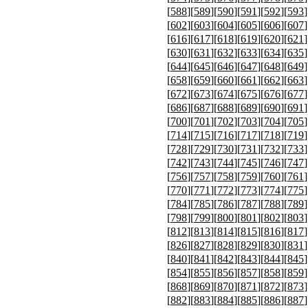
[
588
][
589
][
590
][
591
][
592
][
593
]
[
602
][
603
][
604
][
605
][
606
][
607
]
[
616
][
617
][
618
][
619
][
620
][
621
]
[
630
][
631
][
632
][
633
][
634
][
635
]
[
644
][
645
][
646
][
647
][
648
][
649
]
[
658
][
659
][
660
][
661
][
662
][
663
]
[
672
][
673
][
674
][
675
][
676
][
677
]
[
686
][
687
][
688
][
689
][
690
][
691
]
[
700
][
701
][
702
][
703
][
704
][
705
]
[
714
][
715
][
716
][
717
][
718
][
719
]
[
728
][
729
][
730
][
731
][
732
][
733
]
[
742
][
743
][
744
][
745
][
746
][
747
]
[
756
][
757
][
758
][
759
][
760
][
761
]
[
770
][
771
][
772
][
773
][
774
][
775
]
[
784
][
785
][
786
][
787
][
788
][
789
]
[
798
][
799
][
800
][
801
][
802
][
803
]
[
812
][
813
][
814
][
815
][
816
][
817
]
[
826
][
827
][
828
][
829
][
830
][
831
]
[
840
][
841
][
842
][
843
][
844
][
845
]
[
854
][
855
][
856
][
857
][
858
][
859
]
[
868
][
869
][
870
][
871
][
872
][
873
]
[
882
][
883
][
884
][
885
][
886
][
887
]