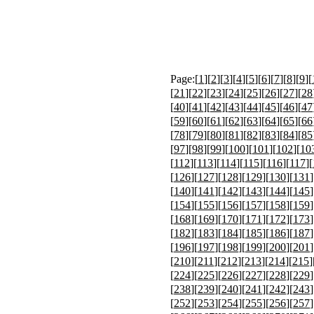
Page:[
1
][
2
][
3
][
4
][
5
][
6
][
7
][
8
][
9
][
[
21
][
22
][
23
][
24
][
25
][
26
][
27
][
28
[
40
][
41
][
42
][
43
][
44
][
45
][
46
][
47
[
59
][
60
][
61
][
62
][
63
][
64
][
65
][
66
[
78
][
79
][
80
][
81
][
82
][
83
][
84
][
85
[
97
][
98
][
99
][
100
][
101
][
102
][
10
[
112
][
113
][
114
][
115
][
116
][
117
][
[
126
][
127
][
128
][
129
][
130
][
131
]
[
140
][
141
][
142
][
143
][
144
][
145
]
[
154
][
155
][
156
][
157
][
158
][
159
]
[
168
][
169
][
170
][
171
][
172
][
173
]
[
182
][
183
][
184
][
185
][
186
][
187
]
[
196
][
197
][
198
][
199
][
200
][
201
]
[
210
][
211
][
212
][
213
][
214
][
215
]
[
224
][
225
][
226
][
227
][
228
][
229
]
[
238
][
239
][
240
][
241
][
242
][
243
]
[
252
][
253
][
254
][
255
][
256
][
257
]