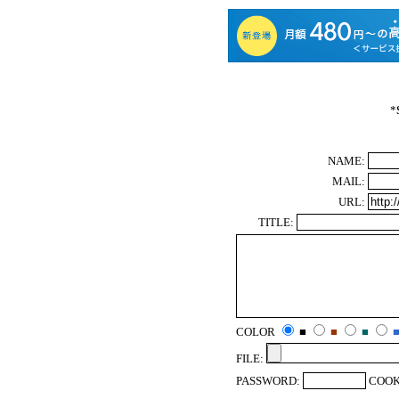
*
NAME:
MAIL:
URL:
TITLE:
COLOR
■
■
■
FILE:
PASSWORD:
COOK