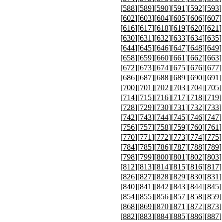
[
588
][
589
][
590
][
591
][
592
][
593
]
[
602
][
603
][
604
][
605
][
606
][
607
]
[
616
][
617
][
618
][
619
][
620
][
621
]
[
630
][
631
][
632
][
633
][
634
][
635
]
[
644
][
645
][
646
][
647
][
648
][
649
]
[
658
][
659
][
660
][
661
][
662
][
663
]
[
672
][
673
][
674
][
675
][
676
][
677
]
[
686
][
687
][
688
][
689
][
690
][
691
]
[
700
][
701
][
702
][
703
][
704
][
705
]
[
714
][
715
][
716
][
717
][
718
][
719
]
[
728
][
729
][
730
][
731
][
732
][
733
]
[
742
][
743
][
744
][
745
][
746
][
747
]
[
756
][
757
][
758
][
759
][
760
][
761
]
[
770
][
771
][
772
][
773
][
774
][
775
]
[
784
][
785
][
786
][
787
][
788
][
789
]
[
798
][
799
][
800
][
801
][
802
][
803
]
[
812
][
813
][
814
][
815
][
816
][
817
]
[
826
][
827
][
828
][
829
][
830
][
831
]
[
840
][
841
][
842
][
843
][
844
][
845
]
[
854
][
855
][
856
][
857
][
858
][
859
]
[
868
][
869
][
870
][
871
][
872
][
873
]
[
882
][
883
][
884
][
885
][
886
][
887
]