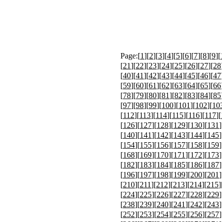
Page:[
1
][
2
][
3
][
4
][
5
][
6
][
7
][
8
][
9
][
[
21
][
22
][
23
][
24
][
25
][
26
][
27
][
28
[
40
][
41
][
42
][
43
][
44
][
45
][
46
][
47
[
59
][
60
][
61
][
62
][
63
][
64
][
65
][
66
[
78
][
79
][
80
][
81
][
82
][
83
][
84
][
85
[
97
][
98
][
99
][
100
][
101
][
102
][
10
[
112
][
113
][
114
][
115
][
116
][
117
][
[
126
][
127
][
128
][
129
][
130
][
131
]
[
140
][
141
][
142
][
143
][
144
][
145
]
[
154
][
155
][
156
][
157
][
158
][
159
]
[
168
][
169
][
170
][
171
][
172
][
173
]
[
182
][
183
][
184
][
185
][
186
][
187
]
[
196
][
197
][
198
][
199
][
200
][
201
]
[
210
][
211
][
212
][
213
][
214
][
215
]
[
224
][
225
][
226
][
227
][
228
][
229
]
[
238
][
239
][
240
][
241
][
242
][
243
]
[
252
][
253
][
254
][
255
][
256
][
257
]