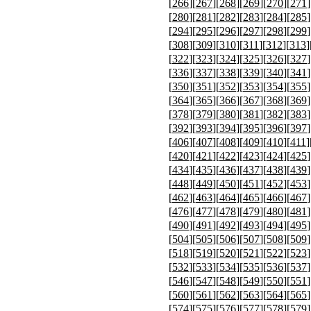
[
266
][
267
][
268
][
269
][
270
][
271
]
[
280
][
281
][
282
][
283
][
284
][
285
]
[
294
][
295
][
296
][
297
][
298
][
299
]
[
308
][
309
][
310
][
311
][
312
][
313
]
[
322
][
323
][
324
][
325
][
326
][
327
]
[
336
][
337
][
338
][
339
][
340
][
341
]
[
350
][
351
][
352
][
353
][
354
][
355
]
[
364
][
365
][
366
][
367
][
368
][
369
]
[
378
][
379
][
380
][
381
][
382
][
383
]
[
392
][
393
][
394
][
395
][
396
][
397
]
[
406
][
407
][
408
][
409
][
410
][
411
]
[
420
][
421
][
422
][
423
][
424
][
425
]
[
434
][
435
][
436
][
437
][
438
][
439
]
[
448
][
449
][
450
][
451
][
452
][
453
]
[
462
][
463
][
464
][
465
][
466
][
467
]
[
476
][
477
][
478
][
479
][
480
][
481
]
[
490
][
491
][
492
][
493
][
494
][
495
]
[
504
][
505
][
506
][
507
][
508
][
509
]
[
518
][
519
][
520
][
521
][
522
][
523
]
[
532
][
533
][
534
][
535
][
536
][
537
]
[
546
][
547
][
548
][
549
][
550
][
551
]
[
560
][
561
][
562
][
563
][
564
][
565
]
[
574
][
575
][
576
][
577
][
578
][
579
]