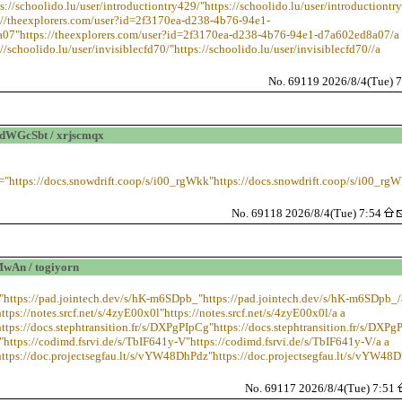
ps://schoolido.lu/user/introductiontry429/"https://schoolido.lu/user/introductiontr
://theexplorers.com/user?id=2f3170ea-d238-4b76-94e1-
07"https://theexplorers.com/user?id=2f3170ea-d238-4b76-94e1-d7a602ed8a07/a 
://schoolido.lu/user/invisiblecfd70/"https://schoolido.lu/user/invisiblecfd70//a
No. 69119 2026/8/4(Tue) 
dWGcSbt / xrjscmqx
="https://docs.snowdrift.coop/s/i00_rgWkk"https://docs.snowdrift.coop/s/i00_rg
No. 69118 2026/8/4(Tue) 7:54
wAn / togiyorn
="https://pad.jointech.dev/s/hK-m6SDpb_"https://pad.jointech.dev/s/hK-m6SDpb_/
ttps://notes.srcf.net/s/4zyE00x0l"https://notes.srcf.net/s/4zyE00x0l/a a
https://docs.stephtransition.fr/s/DXPgPIpCg"https://docs.stephtransition.fr/s/DXPg
="https://codimd.fsrvi.de/s/TbIF641y-V"https://codimd.fsrvi.de/s/TbIF641y-V/a a
https://doc.projectsegfau.lt/s/vYW48DhPdz"https://doc.projectsegfau.lt/s/vYW48
No. 69117 2026/8/4(Tue) 7:51