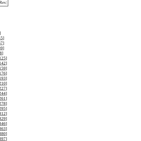
Res
]
]
45
]
67
]
89
]
8
]
125
]
142
]
159
]
176
]
193
]
210
]
227
]
244
]
261
]
278
]
295
]
312
]
329
]
346
]
363
]
380
]
397
]