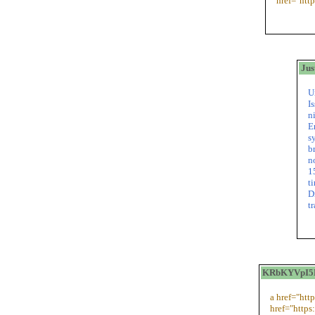
href="htt
Jus
U
I
n
E
s
b
n
1
t
D
t
KRbKYVpI5P7
a href="http
href="https