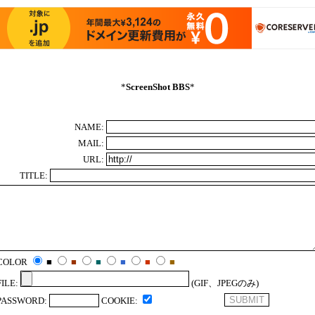
*
ScreenShot BBS
*
NAME:
MAIL:
URL:
TITLE:
COLOR
■
■
■
■
■
■
FILE:
(GIF、JPEGのみ)
PASSWORD:
COOKIE: