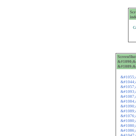
Sc
ind
G
ScreenSh
&#1090;&
&#1089;&
&#1055;
&#1044;
&#1057;
&#1093;
&#1087;
&#1084;
&#1090;
&#1089;
&#1076;
&#1080;
&#1080;
&#1086;
&#1047;