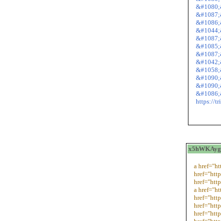
&#1080;
&#1087;
&#1086;
&#1044;
&#1087;
&#1085;
&#1087;
&#1042;
&#1058;
&#1090;
&#1090;
&#1086;
https://t
x5hWKAygf
a href="h
href="htt
href="htt
a href="ht
href="htt
href="http
href="http