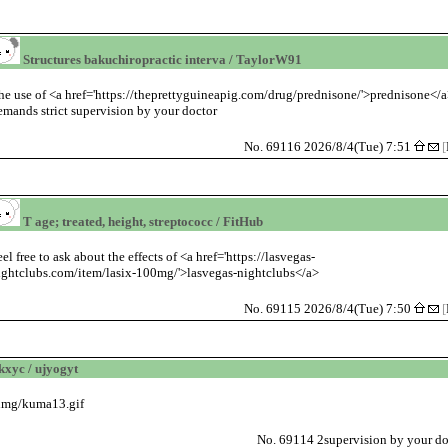
Structures bakuchiropractic interva / TaylorW91
he use of <a href='https://theprettyguineapig.com/drug/prednisone/'>prednisone</
emands strict supervision by your doctor
No. 69116 2026/8/4(Tue) 7:51
[
T age; treated, height, streptococc / FitHub
eel free to ask about the effects of <a href='https://lasvegas-
ightclubs.com/item/lasix-100mg/'>lasvegas-nightclubs</a>
No. 69115 2026/8/4(Tue) 7:50
[
kxyc / ujyogyt
/img/kuma13.gif
No. 69114 2supervision by your do