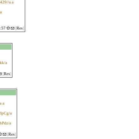
y429//a a
a
7:57
[
Res
]
Wkk/a
[
Res
]
a a
PIpCg/a
DhPdz/a
[
Res
]