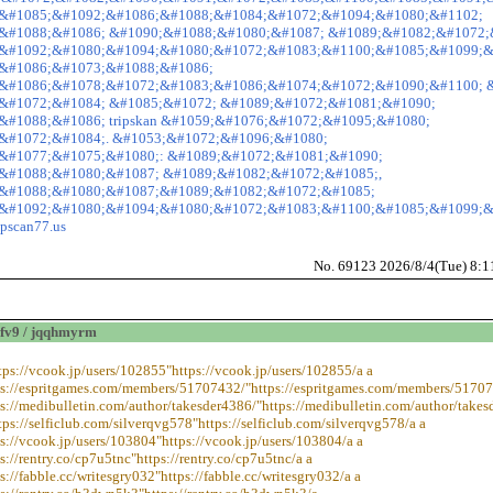
&#1085;&#1092;&#1086;&#1088;&#1084;&#1072;&#1094;&#1080;&#1102;
&#1088;&#1086; &#1090;&#1088;&#1080;&#1087; &#1089;&#1082;&#1072;
&#1092;&#1080;&#1094;&#1080;&#1072;&#1083;&#1100;&#1085;&#1099;&
&#1086;&#1073;&#1088;&#1086;
&#1086;&#1078;&#1072;&#1083;&#1086;&#1074;&#1072;&#1090;&#1100; 
&#1072;&#1084; &#1085;&#1072; &#1089;&#1072;&#1081;&#1090;
&#1088;&#1086; tripskan &#1059;&#1076;&#1072;&#1095;&#1080;
&#1072;&#1084;. &#1053;&#1072;&#1096;&#1080;
&#1077;&#1075;&#1080;: &#1089;&#1072;&#1081;&#1090;
&#1088;&#1080;&#1087; &#1089;&#1082;&#1072;&#1085;,
&#1088;&#1080;&#1087;&#1089;&#1082;&#1072;&#1085;
&#1092;&#1080;&#1094;&#1080;&#1072;&#1083;&#1100;&#1085;&#1099;&
ripscan77.us
No. 69123 2026/8/4(Tue) 8:
v9 / jqqhmyrm
ttps://vcook.jp/users/102855"https://vcook.jp/users/102855/a a
ps://espritgames.com/members/51707432/"https://espritgames.com/members/51707
ps://medibulletin.com/author/takesder4386/"https://medibulletin.com/author/takes
tps://selficlub.com/silverqvg578"https://selficlub.com/silverqvg578/a a
ps://vcook.jp/users/103804"https://vcook.jp/users/103804/a a
s://rentry.co/cp7u5tnc"https://rentry.co/cp7u5tnc/a a
s://fabble.cc/writesgry032"https://fabble.cc/writesgry032/a a