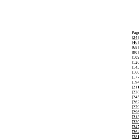
Page
[
24
]
[
46
]
[
68
]
[
90
]
[
10
[
12
[
14
[
16
[
17
[
19
[
21
[
22
[
24
[
26
[
27
[
29
[
31
[
33
[
34
[
36
[
38