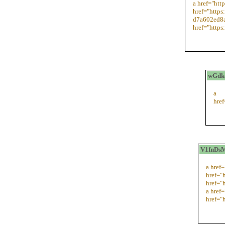
a href="htt
href="https
d7a602ed8a
href="https
wGdk
a
href
V1fnDsM
a href
href="h
href="
a href
href="