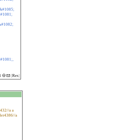
&#1085;
#1081;
&#1082;
#1081;,
11
[
Res
]
432//a a
der4386//a