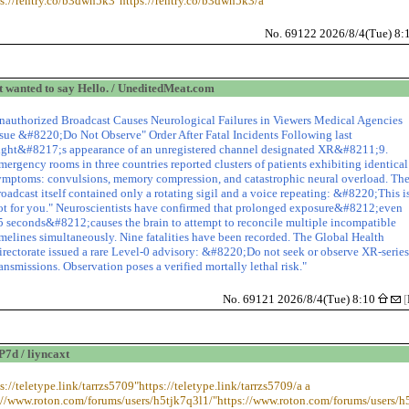
ps://rentry.co/b3dwn5k3"https://rentry.co/b3dwn5k3/a
No. 69122 2026/8/4(Tue) 8:
t wanted to say Hello. / UneditedMeat.com
nauthorized Broadcast Causes Neurological Failures in Viewers Medical Agencies
ssue &#8220;Do Not Observe" Order After Fatal Incidents Following last
ight&#8217;s appearance of an unregistered channel designated XR&#8211;9.
mergency rooms in three countries reported clusters of patients exhibiting identical
ymptoms: convulsions, memory compression, and catastrophic neural overload. Th
roadcast itself contained only a rotating sigil and a voice repeating: &#8220;This i
ot for you." Neuroscientists have confirmed that prolonged exposure&#8212;even
5 seconds&#8212;causes the brain to attempt to reconcile multiple incompatible
imelines simultaneously. Nine fatalities have been recorded. The Global Health
irectorate issued a rare Level-0 advisory: &#8220;Do not seek or observe XR-serie
ransmissions. Observation poses a verified mortally lethal risk."
No. 69121 2026/8/4(Tue) 8:10
[
d / liyncaxt
s://teletype.link/tarrzs5709"https://teletype.link/tarrzs5709/a a
://www.roton.com/forums/users/h5tjk7q3l1/"https://www.roton.com/forums/users/h