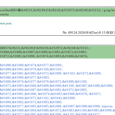
reenShotBBS�&#8211;&#8249;F&#8218;&#32972;&#8240;&#1152; / grup bo
onesia
reat post.
No. 69124 2026/8/4(Tue) 8:13
[
otBBS?&#8211;&#8249;F&#8218;&#32972;&#8240;&#1152; /
#1088;&#1080;&#1087;&#1089;&#1082;&#1072;&#1085;
#1072;&#1081;&#1090; &#1074;&#1093;&#1086;&#1076;
&#1088;&#1080;&#1074;&#1077;&#1090;,
&#1088;&#1091;&#1079;&#1100;&#1103;.
&#1077;&#1081;&#1095;&#1072;&#1089; &#1103; &#1073;&#1099;
&#1086;&#1090;&#1077;&#1083;
&#1086;&#1074;&#1077;&#1076;&#1072;&#1090;&#1100;
&#1072;&#1083;&#1086;&#1089;&#1090;&#1100; &#1087;&#1088;&#1086;
&#1088;&#1080;&#1087;&#1089;&#1082;&#1072;&#1085;
&#1072;&#1081;&#1090; &#1074;&#1093;&#1086;&#1076; &#1071;
&#1091;&#1084;&#1072;&#1102; &#1042;&#1099;
&#1089;&#1082;&#1072;&#1083;&#1080;
&#1084;&#1077;&#1085;&#1085;&#1086; &#1087;&#1088;&#1086; tripscan
&#1092;&#1080;&#1094;&#1080;&#1072;&#1083;&#1100;&#1085;&#1099;&
&#1085;&#1072;&#1095;&#1080;&#1090; &#1101;&#1090;&#1072;