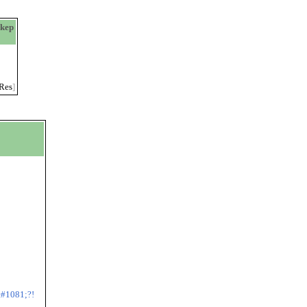
kep
Res
]
#1081;?!