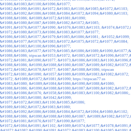
&#1086;&#1083;&#1100;&#1096;&#1077;
&#1082;&#1090;&#1091;&#1072;&#1083;&#1100;&#1085;&#1072;&#1103;
&#1085;&#1092;&#1086;&#1088;&#1084;&#1072;&#1094;&#1080;&#1103;
&#1088;&#1086; &#1089;&#1072;&#1081;&#1090;
&#1088;&#1080;&#1087;&#1089;&#1082;&#1072;&#1085;
&#1091;&#1076;&#1077;&#1090; &#1076;&#1083;&#1103; &#1074;&#1072;
&#1072;&#1080;&#1073;&#1086;&#1083;&#1077;&#1077;
&#1086;&#1083;&#1077;&#1079;&#1085;&#1086;&#1081;. &#1052;&#1099;
&#1088;&#1077;&#1076;&#1083;&#1072;&#1075;&#1072;&#1077;&#1084;
&#1086;&#1083;&#1100;&#1096;&#1077;
&#1086;&#1083;&#1077;&#1079;&#1085;&#1086;&#1089;&#1090;&#1077;&
&#1088;&#1086; tripscan &#1053;&#1072; &#1085;&#1072;&#1096;&#1077;
&#1072;&#1081;&#1090;&#1077; &#1073;&#1086;&#1083;&#1100;&#1096;
&#1088;&#1086; &#1090;&#1088;&#1080;&#1087;&#1089;&#1082;&#1072;&
&#1072;&#1082;&#1078;&#1077; &#1087;&#1088;&#1086; tripscan
&#1072;&#1081;&#1090; &#1057;&#1089;&#1099;&#1083;&#1082;&#1072;
#1072; &#1089;&#1072;&#1081;&#1090; https://tripscan77.us
&#1083;&#1080; &#1089;&#1084;&#1086;&#1090;&#1088;&#1080;
&#1088;&#1086; &#1090;&#1088;&#1080;&#1087;&#1089;&#1082;&#1072;
&#1093;&#1086;&#1076; &#1058;&#1086;&#1083;&#1100;&#1082;&#1086;,
&#1089;&#1083;&#1080; &#1042;&#1099;
&#1077;&#1072;&#1083;&#1100;&#1085;&#1086;
&#1089;&#1082;&#1072;&#1083;&#1080;
&#1085;&#1092;&#1086;&#1088;&#1084;&#1072;&#1094;&#1080;&#1102;
&#1088;&#1086; &#1090;&#1088;&#1080;&#1087; &#1089;&#1082;&#1072;
&#1072;&#1081;&#1076;&#1077;&#1090;&#1077;
&#1072;&#1084;&#1091;&#1102; &#1089;&#1074;&#1077;&#1078;&#1091;
 &#1072;&#1082;&#1090;&#1091;&#1072;&#1083;&#1100;&#1085;&#1091;