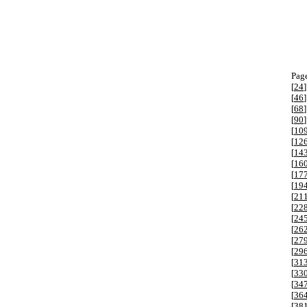
Page
[
24
]
[
46
]
[
68
]
[
90
]
[
10
[
12
[
14
[
16
[
17
[
19
[
21
[
22
[
24
[
26
[
27
[
29
[
31
[
33
[
34
[
36
[
38