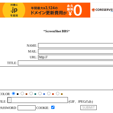
*
ScreenShot BBS
*
NAME:
MAIL:
URL:
TITLE:
COLOR
■
■
■
■
■
■
FILE:
(GIF、JPEGのみ)
PASSWORD:
COOKIE: