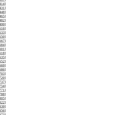
414
]
431
]
448
]
465
]
482
]
499
]
516
]
533
]
550
]
567
]
584
]
601
]
618
]
635
]
652
]
669
]
686
]
703
]
720
]
737
]
754
]
771
]
788
]
805
]
822
]
839
]
856
]
873
]