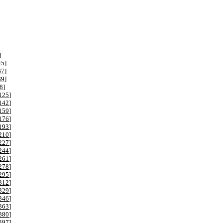
]
45
]
67
]
89
]
8
]
125
]
142
]
159
]
176
]
193
]
210
]
227
]
244
]
261
]
278
]
295
]
312
]
329
]
346
]
363
]
380
]
397
]