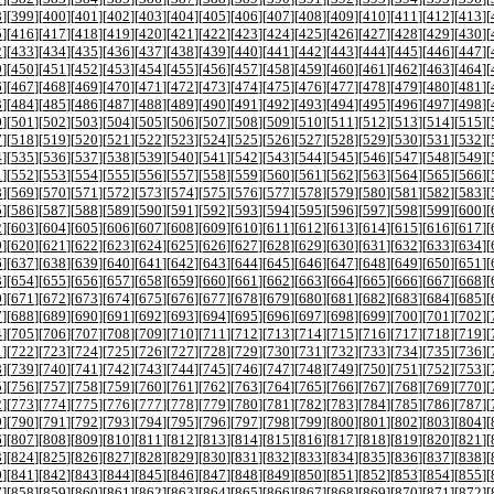
8
][
399
][
400
][
401
][
402
][
403
][
404
][
405
][
406
][
407
][
408
][
409
][
410
][
411
][
412
][
413
][
5
][
416
][
417
][
418
][
419
][
420
][
421
][
422
][
423
][
424
][
425
][
426
][
427
][
428
][
429
][
430
][
2
][
433
][
434
][
435
][
436
][
437
][
438
][
439
][
440
][
441
][
442
][
443
][
444
][
445
][
446
][
447
][
9
][
450
][
451
][
452
][
453
][
454
][
455
][
456
][
457
][
458
][
459
][
460
][
461
][
462
][
463
][
464
][
6
][
467
][
468
][
469
][
470
][
471
][
472
][
473
][
474
][
475
][
476
][
477
][
478
][
479
][
480
][
481
][
3
][
484
][
485
][
486
][
487
][
488
][
489
][
490
][
491
][
492
][
493
][
494
][
495
][
496
][
497
][
498
][
0
][
501
][
502
][
503
][
504
][
505
][
506
][
507
][
508
][
509
][
510
][
511
][
512
][
513
][
514
][
515
][
7
][
518
][
519
][
520
][
521
][
522
][
523
][
524
][
525
][
526
][
527
][
528
][
529
][
530
][
531
][
532
][
4
][
535
][
536
][
537
][
538
][
539
][
540
][
541
][
542
][
543
][
544
][
545
][
546
][
547
][
548
][
549
][
1
][
552
][
553
][
554
][
555
][
556
][
557
][
558
][
559
][
560
][
561
][
562
][
563
][
564
][
565
][
566
][
8
][
569
][
570
][
571
][
572
][
573
][
574
][
575
][
576
][
577
][
578
][
579
][
580
][
581
][
582
][
583
][
5
][
586
][
587
][
588
][
589
][
590
][
591
][
592
][
593
][
594
][
595
][
596
][
597
][
598
][
599
][
600
][
2
][
603
][
604
][
605
][
606
][
607
][
608
][
609
][
610
][
611
][
612
][
613
][
614
][
615
][
616
][
617
][
9
][
620
][
621
][
622
][
623
][
624
][
625
][
626
][
627
][
628
][
629
][
630
][
631
][
632
][
633
][
634
][
6
][
637
][
638
][
639
][
640
][
641
][
642
][
643
][
644
][
645
][
646
][
647
][
648
][
649
][
650
][
651
][
3
][
654
][
655
][
656
][
657
][
658
][
659
][
660
][
661
][
662
][
663
][
664
][
665
][
666
][
667
][
668
][
0
][
671
][
672
][
673
][
674
][
675
][
676
][
677
][
678
][
679
][
680
][
681
][
682
][
683
][
684
][
685
][
7
][
688
][
689
][
690
][
691
][
692
][
693
][
694
][
695
][
696
][
697
][
698
][
699
][
700
][
701
][
702
][
4
][
705
][
706
][
707
][
708
][
709
][
710
][
711
][
712
][
713
][
714
][
715
][
716
][
717
][
718
][
719
][
1
][
722
][
723
][
724
][
725
][
726
][
727
][
728
][
729
][
730
][
731
][
732
][
733
][
734
][
735
][
736
][
8
][
739
][
740
][
741
][
742
][
743
][
744
][
745
][
746
][
747
][
748
][
749
][
750
][
751
][
752
][
753
][
5
][
756
][
757
][
758
][
759
][
760
][
761
][
762
][
763
][
764
][
765
][
766
][
767
][
768
][
769
][
770
][
2
][
773
][
774
][
775
][
776
][
777
][
778
][
779
][
780
][
781
][
782
][
783
][
784
][
785
][
786
][
787
][
9
][
790
][
791
][
792
][
793
][
794
][
795
][
796
][
797
][
798
][
799
][
800
][
801
][
802
][
803
][
804
][
6
][
807
][
808
][
809
][
810
][
811
][
812
][
813
][
814
][
815
][
816
][
817
][
818
][
819
][
820
][
821
][
3
][
824
][
825
][
826
][
827
][
828
][
829
][
830
][
831
][
832
][
833
][
834
][
835
][
836
][
837
][
838
][
0
][
841
][
842
][
843
][
844
][
845
][
846
][
847
][
848
][
849
][
850
][
851
][
852
][
853
][
854
][
855
][
7
][
858
][
859
][
860
][
861
][
862
][
863
][
864
][
865
][
866
][
867
][
868
][
869
][
870
][
871
][
872
][