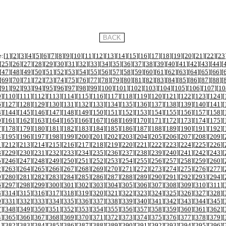
:[
1
][
2
][
3
][
4
][
5
][
6
][
7
][
8
][
9
][
10
][
11
][
12
][
13
][
14
][
15
][
16
][
17
][
18
][
19
][
20
][
21
][
22
][
23
[
25
][
26
][
27
][
28
][
29
][
30
][
31
][
32
][
33
][
34
][
35
][
36
][
37
][
38
][
39
][
40
][
41
][
42
][
43
][
44
][
[
47
][
48
][
49
][
50
][
51
][
52
][
53
][
54
][
55
][
56
][
57
][
58
][
59
][
60
][
61
][
62
][
63
][
64
][
65
][
66
][
[
69
][
70
][
71
][
72
][
73
][
74
][
75
][
76
][
77
][
78
][
79
][
80
][
81
][
82
][
83
][
84
][
85
][
86
][
87
][
88
][
[
91
][
92
][
93
][
94
][
95
][
96
][
97
][
98
][
99
][
100
][
101
][
102
][
103
][
104
][
105
][
106
][
107
][
10
9
][
110
][
111
][
112
][
113
][
114
][
115
][
116
][
117
][
118
][
119
][
120
][
121
][
122
][
123
][
124
][
6
][
127
][
128
][
129
][
130
][
131
][
132
][
133
][
134
][
135
][
136
][
137
][
138
][
139
][
140
][
141
][
3
][
144
][
145
][
146
][
147
][
148
][
149
][
150
][
151
][
152
][
153
][
154
][
155
][
156
][
157
][
158
][
0
][
161
][
162
][
163
][
164
][
165
][
166
][
167
][
168
][
169
][
170
][
171
][
172
][
173
][
174
][
175
][
7
][
178
][
179
][
180
][
181
][
182
][
183
][
184
][
185
][
186
][
187
][
188
][
189
][
190
][
191
][
192
][
4
][
195
][
196
][
197
][
198
][
199
][
200
][
201
][
202
][
203
][
204
][
205
][
206
][
207
][
208
][
209
][
1
][
212
][
213
][
214
][
215
][
216
][
217
][
218
][
219
][
220
][
221
][
222
][
223
][
224
][
225
][
226
][
8
][
229
][
230
][
231
][
232
][
233
][
234
][
235
][
236
][
237
][
238
][
239
][
240
][
241
][
242
][
243
][
5
][
246
][
247
][
248
][
249
][
250
][
251
][
252
][
253
][
254
][
255
][
256
][
257
][
258
][
259
][
260
][
2
][
263
][
264
][
265
][
266
][
267
][
268
][
269
][
270
][
271
][
272
][
273
][
274
][
275
][
276
][
277
][
9
][
280
][
281
][
282
][
283
][
284
][
285
][
286
][
287
][
288
][
289
][
290
][
291
][
292
][
293
][
294
][
6
][
297
][
298
][
299
][
300
][
301
][
302
][
303
][
304
][
305
][
306
][
307
][
308
][
309
][
310
][
311
][
3
][
314
][
315
][
316
][
317
][
318
][
319
][
320
][
321
][
322
][
323
][
324
][
325
][
326
][
327
][
328
][
0
][
331
][
332
][
333
][
334
][
335
][
336
][
337
][
338
][
339
][
340
][
341
][
342
][
343
][
344
][
345
][
7
][
348
][
349
][
350
][
351
][
352
][
353
][
354
][
355
][
356
][
357
][
358
][
359
][
360
][
361
][
362
][
4
][
365
][
366
][
367
][
368
][
369
][
370
][
371
][
372
][
373
][
374
][
375
][
376
][
377
][
378
][
379
][
1
][
382
][
383
][
384
][
385
][
386
][
387
][
388
][
389
][
390
][
391
][
392
][
393
][
394
][
395
][
396
][