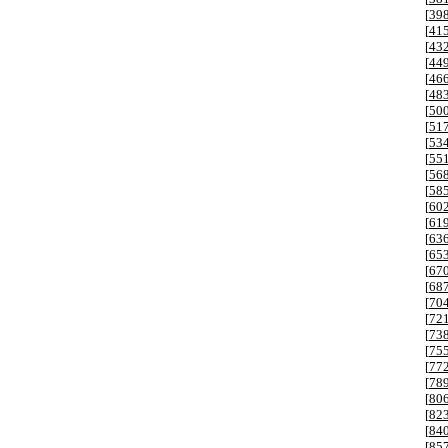
[
39
[
41
[
43
[
44
[
46
[
48
[
50
[
51
[
53
[
55
[
56
[
58
[
60
[
61
[
63
[
65
[
67
[
68
[
70
[
72
[
73
[
75
[
77
[
78
[
80
[
82
[
84
[
85