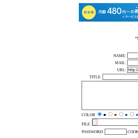
*
NAME:
MAIL:
URL:
TITLE:
COLOR
■
■
■
FILE:
PASSWORD:
COOK