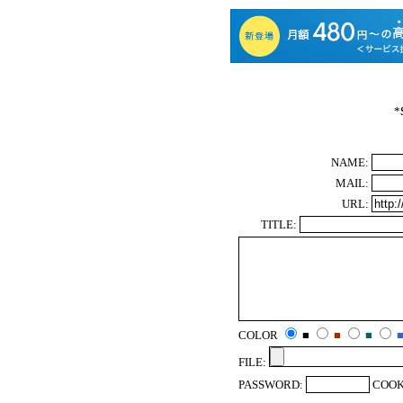
*
NAME:
MAIL:
URL:
TITLE:
COLOR
■
■
■
FILE:
PASSWORD:
COOK