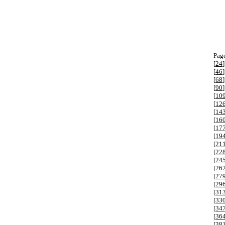
Page
[
24
]
[
46
]
[
68
]
[
90
]
[
10
[
12
[
14
[
16
[
17
[
19
[
21
[
22
[
24
[
26
[
27
[
29
[
31
[
33
[
34
[
36
[
38