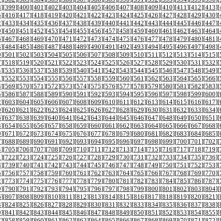
8
][
399
][
400
][
401
][
402
][
403
][
404
][
405
][
406
][
407
][
408
][
409
][
410
][
411
][
412
][
413
][
5
][
416
][
417
][
418
][
419
][
420
][
421
][
422
][
423
][
424
][
425
][
426
][
427
][
428
][
429
][
430
][
2
][
433
][
434
][
435
][
436
][
437
][
438
][
439
][
440
][
441
][
442
][
443
][
444
][
445
][
446
][
447
][
9
][
450
][
451
][
452
][
453
][
454
][
455
][
456
][
457
][
458
][
459
][
460
][
461
][
462
][
463
][
464
][
6
][
467
][
468
][
469
][
470
][
471
][
472
][
473
][
474
][
475
][
476
][
477
][
478
][
479
][
480
][
481
][
3
][
484
][
485
][
486
][
487
][
488
][
489
][
490
][
491
][
492
][
493
][
494
][
495
][
496
][
497
][
498
][
0
][
501
][
502
][
503
][
504
][
505
][
506
][
507
][
508
][
509
][
510
][
511
][
512
][
513
][
514
][
515
][
7
][
518
][
519
][
520
][
521
][
522
][
523
][
524
][
525
][
526
][
527
][
528
][
529
][
530
][
531
][
532
][
4
][
535
][
536
][
537
][
538
][
539
][
540
][
541
][
542
][
543
][
544
][
545
][
546
][
547
][
548
][
549
][
1
][
552
][
553
][
554
][
555
][
556
][
557
][
558
][
559
][
560
][
561
][
562
][
563
][
564
][
565
][
566
][
8
][
569
][
570
][
571
][
572
][
573
][
574
][
575
][
576
][
577
][
578
][
579
][
580
][
581
][
582
][
583
][
5
][
586
][
587
][
588
][
589
][
590
][
591
][
592
][
593
][
594
][
595
][
596
][
597
][
598
][
599
][
600
][
2
][
603
][
604
][
605
][
606
][
607
][
608
][
609
][
610
][
611
][
612
][
613
][
614
][
615
][
616
][
617
][
9
][
620
][
621
][
622
][
623
][
624
][
625
][
626
][
627
][
628
][
629
][
630
][
631
][
632
][
633
][
634
][
6
][
637
][
638
][
639
][
640
][
641
][
642
][
643
][
644
][
645
][
646
][
647
][
648
][
649
][
650
][
651
][
3
][
654
][
655
][
656
][
657
][
658
][
659
][
660
][
661
][
662
][
663
][
664
][
665
][
666
][
667
][
668
][
0
][
671
][
672
][
673
][
674
][
675
][
676
][
677
][
678
][
679
][
680
][
681
][
682
][
683
][
684
][
685
][
7
][
688
][
689
][
690
][
691
][
692
][
693
][
694
][
695
][
696
][
697
][
698
][
699
][
700
][
701
][
702
][
4
][
705
][
706
][
707
][
708
][
709
][
710
][
711
][
712
][
713
][
714
][
715
][
716
][
717
][
718
][
719
][
1
][
722
][
723
][
724
][
725
][
726
][
727
][
728
][
729
][
730
][
731
][
732
][
733
][
734
][
735
][
736
][
8
][
739
][
740
][
741
][
742
][
743
][
744
][
745
][
746
][
747
][
748
][
749
][
750
][
751
][
752
][
753
][
5
][
756
][
757
][
758
][
759
][
760
][
761
][
762
][
763
][
764
][
765
][
766
][
767
][
768
][
769
][
770
][
2
][
773
][
774
][
775
][
776
][
777
][
778
][
779
][
780
][
781
][
782
][
783
][
784
][
785
][
786
][
787
][
9
][
790
][
791
][
792
][
793
][
794
][
795
][
796
][
797
][
798
][
799
][
800
][
801
][
802
][
803
][
804
][
6
][
807
][
808
][
809
][
810
][
811
][
812
][
813
][
814
][
815
][
816
][
817
][
818
][
819
][
820
][
821
][
3
][
824
][
825
][
826
][
827
][
828
][
829
][
830
][
831
][
832
][
833
][
834
][
835
][
836
][
837
][
838
][
0
][
841
][
842
][
843
][
844
][
845
][
846
][
847
][
848
][
849
][
850
][
851
][
852
][
853
][
854
][
855
][
7
][
858
][
859
][
860
][
861
][
862
][
863
][
864
][
865
][
866
][
867
][
868
][
869
][
870
][
871
][
872
][