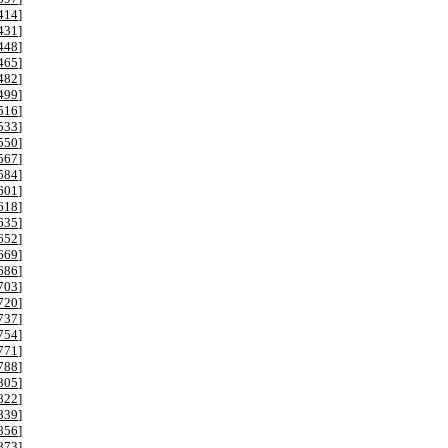
414
]
431
]
448
]
465
]
482
]
499
]
516
]
533
]
550
]
567
]
584
]
601
]
618
]
635
]
652
]
669
]
686
]
703
]
720
]
737
]
754
]
771
]
788
]
805
]
822
]
839
]
856
]
873
]