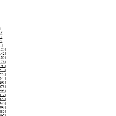
]
45
]
67
]
89
]
8
]
125
]
142
]
159
]
176
]
193
]
210
]
227
]
244
]
261
]
278
]
295
]
312
]
329
]
346
]
363
]
380
]
397
]