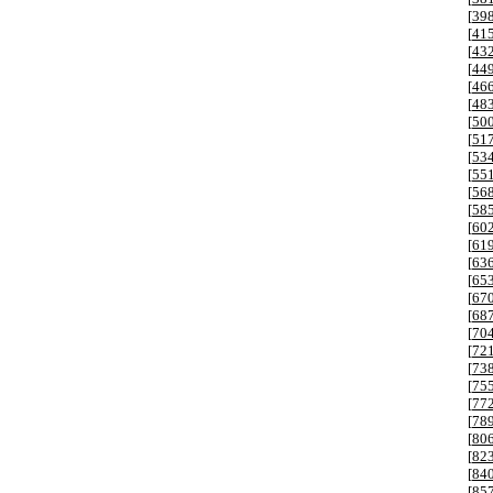
[
39
[
41
[
43
[
44
[
46
[
48
[
50
[
51
[
53
[
55
[
56
[
58
[
60
[
61
[
63
[
65
[
67
[
68
[
70
[
72
[
73
[
75
[
77
[
78
[
80
[
82
[
84
[
85