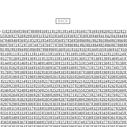
:[
1
][
2
][
3
][
4
][
5
][
6
][
7
][
8
][
9
][
10
][
11
][
12
][
13
][
14
][
15
][
16
][
17
][
18
][
19
][
20
][
21
][
22
][
23
[
25
][
26
][
27
][
28
][
29
][
30
][
31
][
32
][
33
][
34
][
35
][
36
][
37
][
38
][
39
][
40
][
41
][
42
][
43
][
44
][
[
47
][
48
][
49
][
50
][
51
][
52
][
53
][
54
][
55
][
56
][
57
][
58
][
59
][
60
][
61
][
62
][
63
][
64
][
65
][
66
][
[
69
][
70
][
71
][
72
][
73
][
74
][
75
][
76
][
77
][
78
][
79
][
80
][
81
][
82
][
83
][
84
][
85
][
86
][
87
][
88
][
[
91
][
92
][
93
][
94
][
95
][
96
][
97
][
98
][
99
][
100
][
101
][
102
][
103
][
104
][
105
][
106
][
107
][
10
9
][
110
][
111
][
112
][
113
][
114
][
115
][
116
][
117
][
118
][
119
][
120
][
121
][
122
][
123
][
124
][
6
][
127
][
128
][
129
][
130
][
131
][
132
][
133
][
134
][
135
][
136
][
137
][
138
][
139
][
140
][
141
][
3
][
144
][
145
][
146
][
147
][
148
][
149
][
150
][
151
][
152
][
153
][
154
][
155
][
156
][
157
][
158
][
0
][
161
][
162
][
163
][
164
][
165
][
166
][
167
][
168
][
169
][
170
][
171
][
172
][
173
][
174
][
175
][
7
][
178
][
179
][
180
][
181
][
182
][
183
][
184
][
185
][
186
][
187
][
188
][
189
][
190
][
191
][
192
][
4
][
195
][
196
][
197
][
198
][
199
][
200
][
201
][
202
][
203
][
204
][
205
][
206
][
207
][
208
][
209
][
1
][
212
][
213
][
214
][
215
][
216
][
217
][
218
][
219
][
220
][
221
][
222
][
223
][
224
][
225
][
226
][
8
][
229
][
230
][
231
][
232
][
233
][
234
][
235
][
236
][
237
][
238
][
239
][
240
][
241
][
242
][
243
][
5
][
246
][
247
][
248
][
249
][
250
][
251
][
252
][
253
][
254
][
255
][
256
][
257
][
258
][
259
][
260
][
2
][
263
][
264
][
265
][
266
][
267
][
268
][
269
][
270
][
271
][
272
][
273
][
274
][
275
][
276
][
277
][
9
][
280
][
281
][
282
][
283
][
284
][
285
][
286
][
287
][
288
][
289
][
290
][
291
][
292
][
293
][
294
][
6
][
297
][
298
][
299
][
300
][
301
][
302
][
303
][
304
][
305
][
306
][
307
][
308
][
309
][
310
][
311
][
3
][
314
][
315
][
316
][
317
][
318
][
319
][
320
][
321
][
322
][
323
][
324
][
325
][
326
][
327
][
328
][
0
][
331
][
332
][
333
][
334
][
335
][
336
][
337
][
338
][
339
][
340
][
341
][
342
][
343
][
344
][
345
][
7
][
348
][
349
][
350
][
351
][
352
][
353
][
354
][
355
][
356
][
357
][
358
][
359
][
360
][
361
][
362
][
4
][
365
][
366
][
367
][
368
][
369
][
370
][
371
][
372
][
373
][
374
][
375
][
376
][
377
][
378
][
379
][
1
][
382
][
383
][
384
][
385
][
386
][
387
][
388
][
389
][
390
][
391
][
392
][
393
][
394
][
395
][
396
][