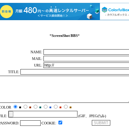
*
ScreenShot BBS
*
NAME:
MAIL:
URL:
TITLE:
COLOR
■
■
■
■
■
■
FILE:
(GIF、JPEGのみ)
PASSWORD:
COOKIE: