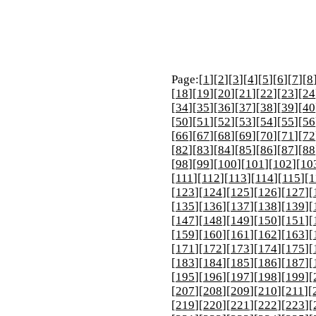
Page:[
1
][
2
][
3
][
4
][
5
][
6
][
7
][
8
[
18
][
19
][
20
][
21
][
22
][
23
][
24
[
34
][
35
][
36
][
37
][
38
][
39
][
40
[
50
][
51
][
52
][
53
][
54
][
55
][
56
[
66
][
67
][
68
][
69
][
70
][
71
][
72
[
82
][
83
][
84
][
85
][
86
][
87
][
88
[
98
][
99
][
100
][
101
][
102
][
10
[
111
][
112
][
113
][
114
][
115
][
1
[
123
][
124
][
125
][
126
][
127
][
[
135
][
136
][
137
][
138
][
139
][
[
147
][
148
][
149
][
150
][
151
][
[
159
][
160
][
161
][
162
][
163
][
[
171
][
172
][
173
][
174
][
175
][
[
183
][
184
][
185
][
186
][
187
][
[
195
][
196
][
197
][
198
][
199
][
[
207
][
208
][
209
][
210
][
211
][
[
219
][
220
][
221
][
222
][
223
][