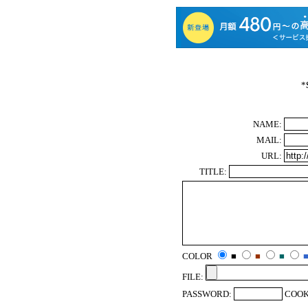
*
NAME:
MAIL:
URL:
TITLE:
COLOR
■
■
■
FILE:
PASSWORD:
COOK