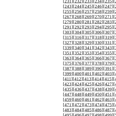
[
231
][
232
][
233
][
234
][
235
][
[
243
][
244
][
245
][
246
][
247
][
[
255
][
256
][
257
][
258
][
259
][
[
267
][
268
][
269
][
270
][
271
][
[
279
][
280
][
281
][
282
][
283
][
[
291
][
292
][
293
][
294
][
295
][
[
303
][
304
][
305
][
306
][
307
][
[
315
][
316
][
317
][
318
][
319
][
[
327
][
328
][
329
][
330
][
331
][
[
339
][
340
][
341
][
342
][
343
][
[
351
][
352
][
353
][
354
][
355
][
[
363
][
364
][
365
][
366
][
367
][
[
375
][
376
][
377
][
378
][
379
][
[
387
][
388
][
389
][
390
][
391
][
[
399
][
400
][
401
][
402
][
403
][
[
411
][
412
][
413
][
414
][
415
][
[
423
][
424
][
425
][
426
][
427
][
[
435
][
436
][
437
][
438
][
439
][
[
447
][
448
][
449
][
450
][
451
][
[
459
][
460
][
461
][
462
][
463
][
[
471
][
472
][
473
][
474
][
475
][
[
483
][
484
][
485
][
486
][
487
][
[
495
][
496
][
497
][
498
][
499
][