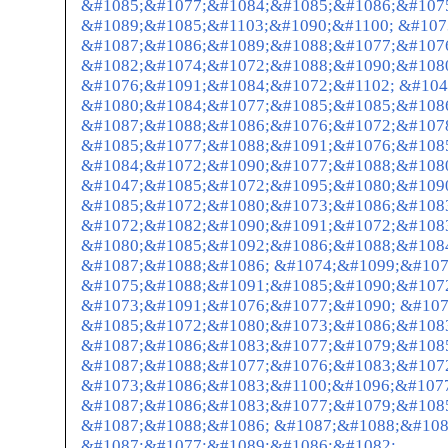
&#1085;&#1077;&#1084;&#1085;&#1086;&#1075
&#1089;&#1085;&#1103;&#1090;&#1100; &#107
&#1087;&#1086;&#1089;&#1088;&#1077;&#107
&#1082;&#1074;&#1072;&#1088;&#1090;&#1080
&#1076;&#1091;&#1084;&#1072;&#1102; &#104
&#1080;&#1084;&#1077;&#1085;&#1085;&#1086
&#1087;&#1088;&#1086;&#1076;&#1072;&#107
&#1085;&#1077;&#1088;&#1091;&#1076;&#108
&#1084;&#1072;&#1090;&#1077;&#1088;&#1080
&#1047;&#1085;&#1072;&#1095;&#1080;&#1090
&#1085;&#1072;&#1080;&#1073;&#1086;&#108
&#1072;&#1082;&#1090;&#1091;&#1072;&#108
&#1080;&#1085;&#1092;&#1086;&#1088;&#108
&#1087;&#1088;&#1086; &#1074;&#1099;&#107
&#1075;&#1088;&#1091;&#1085;&#1090;&#1072
&#1073;&#1091;&#1076;&#1077;&#1090; &#107
&#1085;&#1072;&#1080;&#1073;&#1086;&#108
&#1087;&#1086;&#1083;&#1077;&#1079;&#1085
&#1087;&#1088;&#1077;&#1076;&#1083;&#107
&#1073;&#1086;&#1083;&#1100;&#1096;&#107
&#1087;&#1086;&#1083;&#1077;&#1079;&#108
&#1087;&#1088;&#1086; &#1087;&#1088;&#108
&#1087;&#1077;&#1089;&#1086;&#1082;