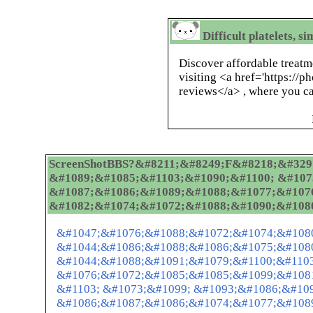
Difficult platelets, s
Discover affordable treatm
visiting <a href='https://ph
reviews</a> , where you ca
ScreenShotBBS?&#8211;&#8249;F&#8218;&#3297
&#1089;&#1085;&#1103;&#1090;&#1100; &#107
&#1087;&#1086;&#1089;&#1088;&#1077;&#107
&#1082;&#1074;&#1072;&#1088;&#1090;&#108
&#1047;&#1076;&#1088;&#1072;&#1074;&#1080
&#1044;&#1086;&#1088;&#1086;&#1075;&#108
&#1044;&#1088;&#1091;&#1079;&#1100;&#1103
&#1076;&#1072;&#1085;&#1085;&#1099;&#1081
&#1103; &#1073;&#1099; &#1093;&#1086;&#10
&#1086;&#1087;&#1086;&#1074;&#1077;&#108