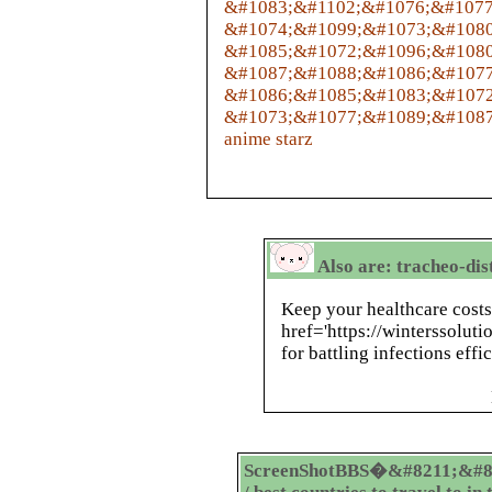
&#1083;&#1102;&#1076;&#1077
&#1074;&#1099;&#1073;&#1080
&#1085;&#1072;&#1096;&#1080
&#1087;&#1088;&#1086;&#1077
&#1086;&#1085;&#1083;&#1072
&#1073;&#1077;&#1089;&#1087
anime starz
Also are: tracheo-di
Keep your healthcare costs
href='https://winterssolut
for battling infections effic
ScreenShotBBS�&#8211;&#8