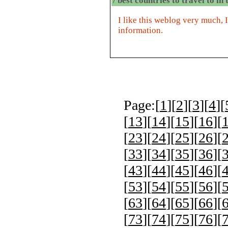
/ best countries to travel to in
I like this weblog very much, I
information.
Page:[
1
][
2
][
3
][
4
][
[
13
][
14
][
15
][
16
][
[
23
][
24
][
25
][
26
][
[
33
][
34
][
35
][
36
][
[
43
][
44
][
45
][
46
][
[
53
][
54
][
55
][
56
][
[
63
][
64
][
65
][
66
][
[
73
][
74
][
75
][
76
][