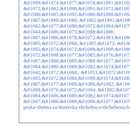
&#1089;&#1074;&#1077;&#1078;&#1091;&#1102
&#1072;&#1082;&#1090;&#1091;&#1072;&#108
&#1080;&#1085;&#1092;&#1086;&#1088;&#108
&#1087;&#1088;&#1086; &#1082;&#1091;&#108
&#1082;&#1077;&#1088;&#1072;&#1084;&#107
&#1044;&#1086;&#1073;&#1088;&#1086;
&#1087;&#1086;&#1078;&#1072;&#1083;&#1086
&#1085;&#1072;&#1084; &#1085;&#1072; &#10
&#1082;&#1074;&#1072;&#1088;&#1090;&#108
&#1072;&#1088;&#1077;&#1085;&#1076;&#1072
&#1087;&#1086;&#1089;&#1088;&#1077;&#107
&#1084;&#1086;&#1089;&#1082;&#1074;&#1072
&#1042;&#1072;&#1084;. &#1053;&#1072;&#10
&#1085;&#1072;&#1084;&#1099;&#1074;&#108
&#1087;&#1077;&#1089;&#1086;&#1082; &#109
&#1089;&#1076;&#1072;&#1084; &#1082;&#107
&#1084;&#1086;&#1089;&#1082;&#1074;&#1072
&#1087;&#1086;&#1089;&#1088;&#1077;&#1076;&
peska-shebna.ru/dostavka-shchebnya/shchebenoc