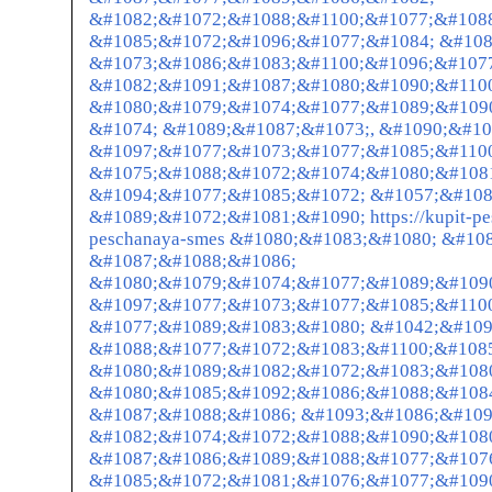
&#1082;&#1072;&#1088;&#1100;&#1077;&#1088
&#1085;&#1072;&#1096;&#1077;&#1084; &#108
&#1073;&#1086;&#1083;&#1100;&#1096;&#1077
&#1082;&#1091;&#1087;&#1080;&#1090;&#1100
&#1080;&#1079;&#1074;&#1077;&#1089;&#109
&#1074; &#1089;&#1087;&#1073;, &#1090;&#1
&#1097;&#1077;&#1073;&#1077;&#1085;&#110
&#1075;&#1088;&#1072;&#1074;&#1080;&#1081
&#1094;&#1077;&#1085;&#1072; &#1057;&#108
&#1089;&#1072;&#1081;&#1090; https://kupit-pe
peschanaya-smes &#1080;&#1083;&#1080; &#10
&#1087;&#1088;&#1086;
&#1080;&#1079;&#1074;&#1077;&#1089;&#109
&#1097;&#1077;&#1073;&#1077;&#1085;&#1100
&#1077;&#1089;&#1083;&#1080; &#1042;&#109
&#1088;&#1077;&#1072;&#1083;&#1100;&#108
&#1080;&#1089;&#1082;&#1072;&#1083;&#108
&#1080;&#1085;&#1092;&#1086;&#1088;&#108
&#1087;&#1088;&#1086; &#1093;&#1086;&#109
&#1082;&#1074;&#1072;&#1088;&#1090;&#1080
&#1087;&#1086;&#1089;&#1088;&#1077;&#1076
&#1085;&#1072;&#1081;&#1076;&#1077;&#1090