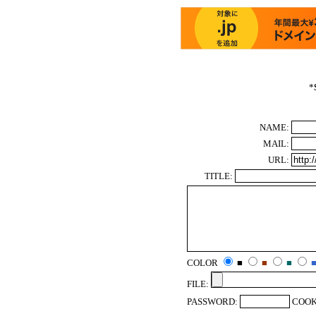
*
NAME:
MAIL:
URL:
TITLE:
COLOR
■
■
■
FILE:
PASSWORD:
COOK