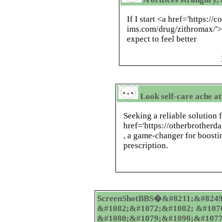
If I start <a href='https://c
ims.com/drug/zithromax/'>
expect to feel better
Look self-care ache at
Seeking a reliable solution 
href='https://otherbrotherd
, a game-changer for boosti
prescription.
ScreenShotBBS�&#8211;&#8249
&#1082;&#1072;&#1082; &#107
&#1080;&#1079;&#1090;&#1077