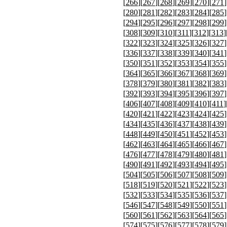
[
266
][
267
][
268
][
269
][
270
][
271
]
[
280
][
281
][
282
][
283
][
284
][
285
]
[
294
][
295
][
296
][
297
][
298
][
299
]
[
308
][
309
][
310
][
311
][
312
][
313
]
[
322
][
323
][
324
][
325
][
326
][
327
]
[
336
][
337
][
338
][
339
][
340
][
341
]
[
350
][
351
][
352
][
353
][
354
][
355
]
[
364
][
365
][
366
][
367
][
368
][
369
]
[
378
][
379
][
380
][
381
][
382
][
383
]
[
392
][
393
][
394
][
395
][
396
][
397
]
[
406
][
407
][
408
][
409
][
410
][
411
]
[
420
][
421
][
422
][
423
][
424
][
425
]
[
434
][
435
][
436
][
437
][
438
][
439
]
[
448
][
449
][
450
][
451
][
452
][
453
]
[
462
][
463
][
464
][
465
][
466
][
467
]
[
476
][
477
][
478
][
479
][
480
][
481
]
[
490
][
491
][
492
][
493
][
494
][
495
]
[
504
][
505
][
506
][
507
][
508
][
509
]
[
518
][
519
][
520
][
521
][
522
][
523
]
[
532
][
533
][
534
][
535
][
536
][
537
]
[
546
][
547
][
548
][
549
][
550
][
551
]
[
560
][
561
][
562
][
563
][
564
][
565
]
[
574
][
575
][
576
][
577
][
578
][
579
]