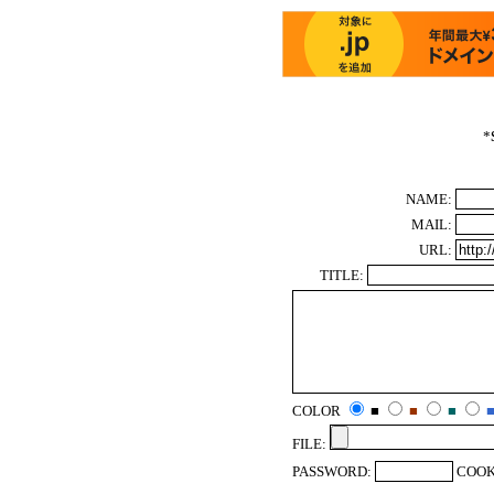
*
NAME:
MAIL:
URL:
TITLE:
COLOR
■
■
■
FILE:
PASSWORD:
COOK