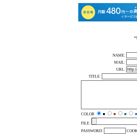
*
NAME:
MAIL:
URL:
TITLE:
COLOR
■
■
■
FILE:
PASSWORD:
COOK