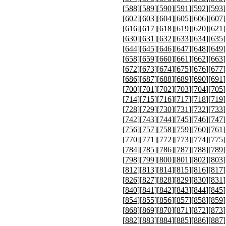
[
588
][
589
][
590
][
591
][
592
][
593
]
[
602
][
603
][
604
][
605
][
606
][
607
]
[
616
][
617
][
618
][
619
][
620
][
621
]
[
630
][
631
][
632
][
633
][
634
][
635
]
[
644
][
645
][
646
][
647
][
648
][
649
]
[
658
][
659
][
660
][
661
][
662
][
663
]
[
672
][
673
][
674
][
675
][
676
][
677
]
[
686
][
687
][
688
][
689
][
690
][
691
]
[
700
][
701
][
702
][
703
][
704
][
705
]
[
714
][
715
][
716
][
717
][
718
][
719
]
[
728
][
729
][
730
][
731
][
732
][
733
]
[
742
][
743
][
744
][
745
][
746
][
747
]
[
756
][
757
][
758
][
759
][
760
][
761
]
[
770
][
771
][
772
][
773
][
774
][
775
]
[
784
][
785
][
786
][
787
][
788
][
789
]
[
798
][
799
][
800
][
801
][
802
][
803
]
[
812
][
813
][
814
][
815
][
816
][
817
]
[
826
][
827
][
828
][
829
][
830
][
831
]
[
840
][
841
][
842
][
843
][
844
][
845
]
[
854
][
855
][
856
][
857
][
858
][
859
]
[
868
][
869
][
870
][
871
][
872
][
873
]
[
882
][
883
][
884
][
885
][
886
][
887
]