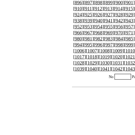
[
896
][
897
][
898
][
899
][
900
][
901
]
[
910
][
911
][
912
][
913
][
914
][
915
]
[
924
][
925
][
926
][
927
][
928
][
929
]
[
938
][
939
][
940
][
941
][
942
][
943
]
[
952
][
953
][
954
][
955
][
956
][
957
]
[
966
][
967
][
968
][
969
][
970
][
971
]
[
980
][
981
][
982
][
983
][
984
][
985
]
[
994
][
995
][
996
][
997
][
998
][
999
]
[
1006
][
1007
][
1008
][
1009
][
1010
[
1017
][
1018
][
1019
][
1020
][
1021
[
1028
][
1029
][
1030
][
1031
][
1032
[
1039
][
1040
][
1041
][
1042
][
1043
No
P