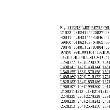
Page:[
1
][
2
][
3
][
4
][
5
][
6
][
7
][
8
][
9
][
[
21
][
22
][
23
][
24
][
25
][
26
][
27
][
28
[
40
][
41
][
42
][
43
][
44
][
45
][
46
][
47
[
59
][
60
][
61
][
62
][
63
][
64
][
65
][
66
[
78
][
79
][
80
][
81
][
82
][
83
][
84
][
85
[
97
][
98
][
99
][
100
][
101
][
102
][
10
[
112
][
113
][
114
][
115
][
116
][
117
][
[
126
][
127
][
128
][
129
][
130
][
131
]
[
140
][
141
][
142
][
143
][
144
][
145
]
[
154
][
155
][
156
][
157
][
158
][
159
]
[
168
][
169
][
170
][
171
][
172
][
173
]
[
182
][
183
][
184
][
185
][
186
][
187
]
[
196
][
197
][
198
][
199
][
200
][
201
]
[
210
][
211
][
212
][
213
][
214
][
215
]
[
224
][
225
][
226
][
227
][
228
][
229
]
[
238
][
239
][
240
][
241
][
242
][
243
]
[
252
][
253
][
254
][
255
][
256
][
257
]