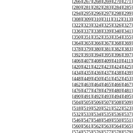
[
266
][
267
][
268
][
269
][
270
][
271
]
[
280
][
281
][
282
][
283
][
284
][
285
]
[
294
][
295
][
296
][
297
][
298
][
299
]
[
308
][
309
][
310
][
311
][
312
][
313
]
[
322
][
323
][
324
][
325
][
326
][
327
]
[
336
][
337
][
338
][
339
][
340
][
341
]
[
350
][
351
][
352
][
353
][
354
][
355
]
[
364
][
365
][
366
][
367
][
368
][
369
]
[
378
][
379
][
380
][
381
][
382
][
383
]
[
392
][
393
][
394
][
395
][
396
][
397
]
[
406
][
407
][
408
][
409
][
410
][
411
]
[
420
][
421
][
422
][
423
][
424
][
425
]
[
434
][
435
][
436
][
437
][
438
][
439
]
[
448
][
449
][
450
][
451
][
452
][
453
]
[
462
][
463
][
464
][
465
][
466
][
467
]
[
476
][
477
][
478
][
479
][
480
][
481
]
[
490
][
491
][
492
][
493
][
494
][
495
]
[
504
][
505
][
506
][
507
][
508
][
509
]
[
518
][
519
][
520
][
521
][
522
][
523
]
[
532
][
533
][
534
][
535
][
536
][
537
]
[
546
][
547
][
548
][
549
][
550
][
551
]
[
560
][
561
][
562
][
563
][
564
][
565
]
[
574
][
575
][
576
][
577
][
578
][
579
]