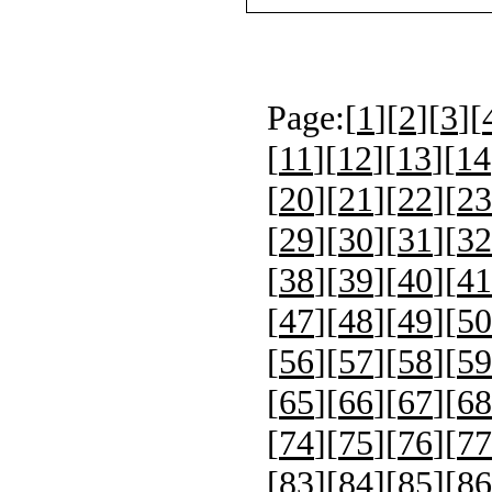
Page:[
1
][
2
][
3
][
[
11
][
12
][
13
][
14
[
20
][
21
][
22
][
23
[
29
][
30
][
31
][
32
[
38
][
39
][
40
][
41
[
47
][
48
][
49
][
50
[
56
][
57
][
58
][
59
[
65
][
66
][
67
][
68
[
74
][
75
][
76
][
77
[
83
][
84
][
85
][
86