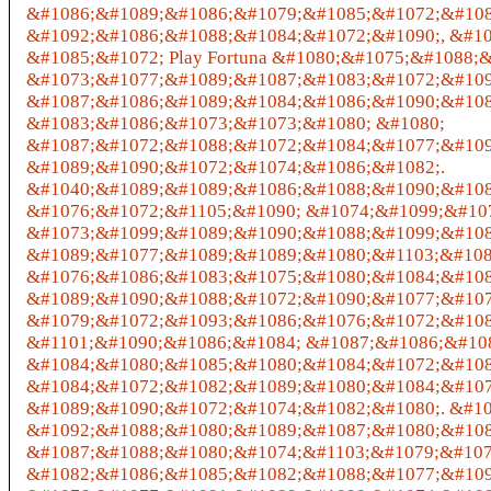
&#1086;&#1089;&#1086;&#1079;&#1085;&#1072;&#108
&#1092;&#1086;&#1088;&#1084;&#1072;&#1090;, &#1
&#1085;&#1072; Play Fortuna &#1080;&#1075;&#1088;
&#1073;&#1077;&#1089;&#1087;&#1083;&#1072;&#109
&#1087;&#1086;&#1089;&#1084;&#1086;&#1090;&#108
&#1083;&#1086;&#1073;&#1073;&#1080; &#1080;
&#1087;&#1072;&#1088;&#1072;&#1084;&#1077;&#109
&#1089;&#1090;&#1072;&#1074;&#1086;&#1082;.
&#1040;&#1089;&#1089;&#1086;&#1088;&#1090;&#108
&#1076;&#1072;&#1105;&#1090; &#1074;&#1099;&#10
&#1073;&#1099;&#1089;&#1090;&#1088;&#1099;&#108
&#1089;&#1077;&#1089;&#1089;&#1080;&#1103;&#108
&#1076;&#1086;&#1083;&#1075;&#1080;&#1084;&#108
&#1089;&#1090;&#1088;&#1072;&#1090;&#1077;&#107
&#1079;&#1072;&#1093;&#1086;&#1076;&#1072;&#108
&#1101;&#1090;&#1086;&#1084; &#1087;&#1086;&#10
&#1084;&#1080;&#1085;&#1080;&#1084;&#1072;&#108
&#1084;&#1072;&#1082;&#1089;&#1080;&#1084;&#107
&#1089;&#1090;&#1072;&#1074;&#1082;&#1080;. &#1
&#1092;&#1088;&#1080;&#1089;&#1087;&#1080;&#108
&#1087;&#1088;&#1080;&#1074;&#1103;&#1079;&#107
&#1082;&#1086;&#1085;&#1082;&#1088;&#1077;&#109