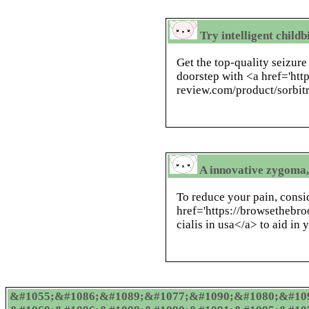
Try intelligent chil
Get the top-quality seizure
doorstep with <a href='htt
review.com/product/sorbit
A innovative zygoma,
To reduce your pain, consi
href='https://browsethebro
cialis in usa</a> to aid in 
&#1055;&#1086;&#1089;&#1077;&#1090;&#1080;&#109