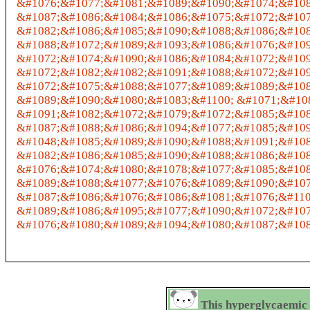
&#1076;&#1077;&#1081;&#1089;&#1090;&#1074;&#108
&#1087;&#1086;&#1084;&#1086;&#1075;&#1072;&#107
&#1082;&#1086;&#1085;&#1090;&#1088;&#1086;&#108
&#1088;&#1072;&#1089;&#1093;&#1086;&#1076;&#109
&#1072;&#1074;&#1090;&#1086;&#1084;&#1072;&#109
&#1072;&#1082;&#1082;&#1091;&#1088;&#1072;&#109
&#1072;&#1075;&#1088;&#1077;&#1089;&#1089;&#108
&#1089;&#1090;&#1080;&#1083;&#1100; &#1071;&#10
&#1091;&#1082;&#1072;&#1079;&#1072;&#1085;&#108
&#1087;&#1088;&#1086;&#1094;&#1077;&#1085;&#109
&#1048;&#1085;&#1089;&#1090;&#1088;&#1091;&#108
&#1082;&#1086;&#1085;&#1090;&#1088;&#1086;&#108
&#1076;&#1074;&#1080;&#1078;&#1077;&#1085;&#108
&#1089;&#1088;&#1077;&#1076;&#1089;&#1090;&#1074;
&#1087;&#1086;&#1076;&#1086;&#1081;&#1076;&#110
&#1089;&#1086;&#1095;&#1077;&#1090;&#1072;&#107
&#1076;&#1080;&#1089;&#1094;&#1080;&#1087;&#108
This hyperglycaemic 