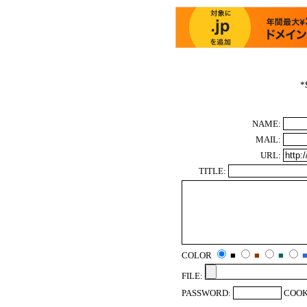
*
NAME:
MAIL:
URL:
TITLE:
COLOR
■
■
■
FILE:
PASSWORD:
COOK