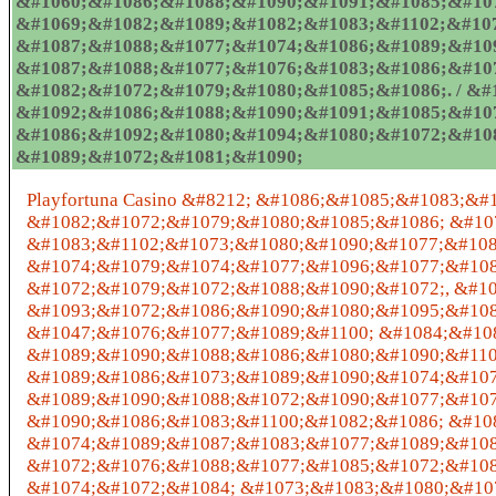
&#1060;&#1086;&#1088;&#1090;&#1091;&#1085;&#107
&#1069;&#1082;&#1089;&#1082;&#1083;&#1102;&#10
&#1087;&#1088;&#1077;&#1074;&#1086;&#1089;&#10
&#1087;&#1088;&#1077;&#1076;&#1083;&#1086;&#10
&#1082;&#1072;&#1079;&#1080;&#1085;&#1086;. / &#
&#1092;&#1086;&#1088;&#1090;&#1091;&#1085;&#10
&#1086;&#1092;&#1080;&#1094;&#1080;&#1072;&#10
&#1089;&#1072;&#1081;&#1090;
Playfortuna Casino &#8212; &#1086;&#1085;&#1083;&#
&#1082;&#1072;&#1079;&#1080;&#1085;&#1086; &#10
&#1083;&#1102;&#1073;&#1080;&#1090;&#1077;&#108
&#1074;&#1079;&#1074;&#1077;&#1096;&#1077;&#108
&#1072;&#1079;&#1072;&#1088;&#1090;&#1072;, &#10
&#1093;&#1072;&#1086;&#1090;&#1080;&#1095;&#108
&#1047;&#1076;&#1077;&#1089;&#1100; &#1084;&#10
&#1089;&#1090;&#1088;&#1086;&#1080;&#1090;&#110
&#1089;&#1086;&#1073;&#1089;&#1090;&#1074;&#107
&#1089;&#1090;&#1088;&#1072;&#1090;&#1077;&#1075
&#1090;&#1086;&#1083;&#1100;&#1082;&#1086; &#10
&#1074;&#1089;&#1087;&#1083;&#1077;&#1089;&#108
&#1072;&#1076;&#1088;&#1077;&#1085;&#1072;&#108
&#1074;&#1072;&#1084; &#1073;&#1083;&#1080;&#10