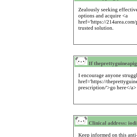
Zealously seeking effectiv
options and acquire <a
href='https://214area.com/p
trusted solution.
If theprettyguineapig
I encourage anyone struggl
href='https://theprettygui
prescription/'>go here</a> 
Clinical address: iod
Keep informed on this anti