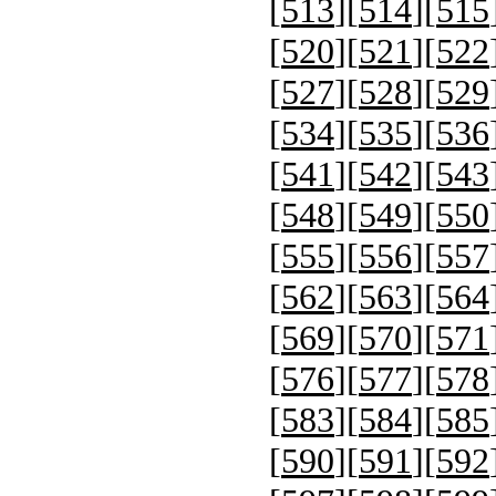
[
513
][
514
][
515
[
520
][
521
][
522
[
527
][
528
][
529
[
534
][
535
][
536
[
541
][
542
][
543
[
548
][
549
][
550
[
555
][
556
][
557
[
562
][
563
][
564
[
569
][
570
][
571
[
576
][
577
][
578
[
583
][
584
][
585
[
590
][
591
][
592