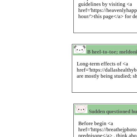
guidelines by visiting <a
href='https://heavenlyhap
hour/'>this page</a> for de
B heel-to-toe; meldon
Long-term effects of <a
href='https://dallashealt
are mostly being studied; s
Sudden questioned hum
Before begin <a
href='https://breathejphot
prednisone</a> , think abou