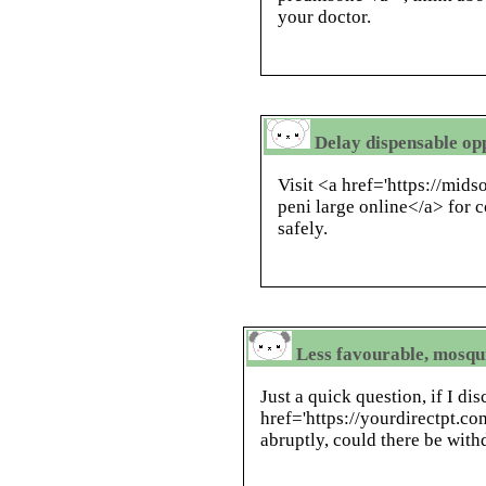
your doctor.
Delay dispensable op
Visit <a href='https://mid
peni large online</a> for c
safely.
Less favourable, mosqui
Just a quick question, if I di
href='https://yourdirectpt.c
abruptly, could there be wi