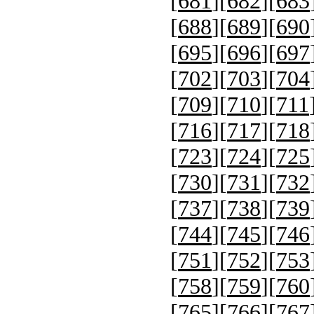
[
681
][
682
][
683
[
688
][
689
][
690
[
695
][
696
][
697
[
702
][
703
][
704
[
709
][
710
][
711
[
716
][
717
][
718
[
723
][
724
][
725
[
730
][
731
][
732
[
737
][
738
][
739
[
744
][
745
][
746
[
751
][
752
][
753
[
758
][
759
][
760
[
765
][
766
][
767