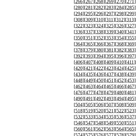
[
266
][
267
][
268
][
269
][
270
][
271
]
[
280
][
281
][
282
][
283
][
284
][
285
]
[
294
][
295
][
296
][
297
][
298
][
299
]
[
308
][
309
][
310
][
311
][
312
][
313
]
[
322
][
323
][
324
][
325
][
326
][
327
]
[
336
][
337
][
338
][
339
][
340
][
341
]
[
350
][
351
][
352
][
353
][
354
][
355
]
[
364
][
365
][
366
][
367
][
368
][
369
]
[
378
][
379
][
380
][
381
][
382
][
383
]
[
392
][
393
][
394
][
395
][
396
][
397
]
[
406
][
407
][
408
][
409
][
410
][
411
]
[
420
][
421
][
422
][
423
][
424
][
425
]
[
434
][
435
][
436
][
437
][
438
][
439
]
[
448
][
449
][
450
][
451
][
452
][
453
]
[
462
][
463
][
464
][
465
][
466
][
467
]
[
476
][
477
][
478
][
479
][
480
][
481
]
[
490
][
491
][
492
][
493
][
494
][
495
]
[
504
][
505
][
506
][
507
][
508
][
509
]
[
518
][
519
][
520
][
521
][
522
][
523
]
[
532
][
533
][
534
][
535
][
536
][
537
]
[
546
][
547
][
548
][
549
][
550
][
551
]
[
560
][
561
][
562
][
563
][
564
][
565
]
[
574
][
575
][
576
][
577
][
578
][
579
]