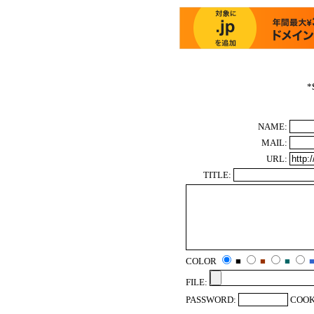
*
NAME:
MAIL:
URL:
TITLE:
COLOR
■
■
■
FILE:
PASSWORD:
COOK