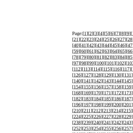
Page:[
1
][
2
][
3
][
4
][
5
][
6
][
7
][
8
][
9
][
[
21
][
22
][
23
][
24
][
25
][
26
][
27
][
28
[
40
][
41
][
42
][
43
][
44
][
45
][
46
][
47
[
59
][
60
][
61
][
62
][
63
][
64
][
65
][
66
[
78
][
79
][
80
][
81
][
82
][
83
][
84
][
85
[
97
][
98
][
99
][
100
][
101
][
102
][
10
[
112
][
113
][
114
][
115
][
116
][
117
][
[
126
][
127
][
128
][
129
][
130
][
131
]
[
140
][
141
][
142
][
143
][
144
][
145
]
[
154
][
155
][
156
][
157
][
158
][
159
]
[
168
][
169
][
170
][
171
][
172
][
173
]
[
182
][
183
][
184
][
185
][
186
][
187
]
[
196
][
197
][
198
][
199
][
200
][
201
]
[
210
][
211
][
212
][
213
][
214
][
215
]
[
224
][
225
][
226
][
227
][
228
][
229
]
[
238
][
239
][
240
][
241
][
242
][
243
]
[
252
][
253
][
254
][
255
][
256
][
257
]