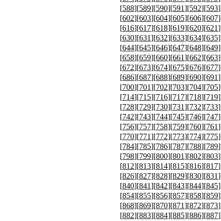
[
588
][
589
][
590
][
591
][
592
][
593
]
[
602
][
603
][
604
][
605
][
606
][
607
]
[
616
][
617
][
618
][
619
][
620
][
621
]
[
630
][
631
][
632
][
633
][
634
][
635
]
[
644
][
645
][
646
][
647
][
648
][
649
]
[
658
][
659
][
660
][
661
][
662
][
663
]
[
672
][
673
][
674
][
675
][
676
][
677
]
[
686
][
687
][
688
][
689
][
690
][
691
]
[
700
][
701
][
702
][
703
][
704
][
705
]
[
714
][
715
][
716
][
717
][
718
][
719
]
[
728
][
729
][
730
][
731
][
732
][
733
]
[
742
][
743
][
744
][
745
][
746
][
747
]
[
756
][
757
][
758
][
759
][
760
][
761
]
[
770
][
771
][
772
][
773
][
774
][
775
]
[
784
][
785
][
786
][
787
][
788
][
789
]
[
798
][
799
][
800
][
801
][
802
][
803
]
[
812
][
813
][
814
][
815
][
816
][
817
]
[
826
][
827
][
828
][
829
][
830
][
831
]
[
840
][
841
][
842
][
843
][
844
][
845
]
[
854
][
855
][
856
][
857
][
858
][
859
]
[
868
][
869
][
870
][
871
][
872
][
873
]
[
882
][
883
][
884
][
885
][
886
][
887
]