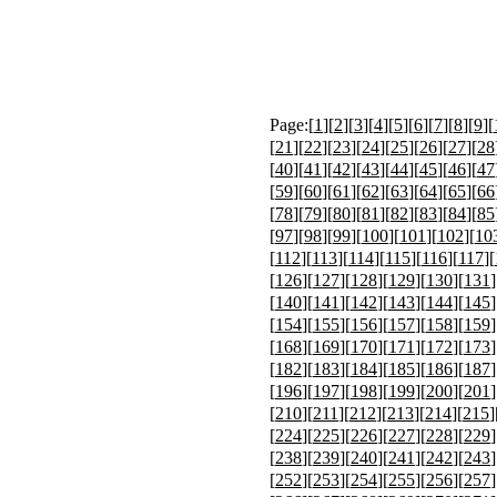
Page:[
1
][
2
][
3
][
4
][
5
][
6
][
7
][
8
][
9
][
[
21
][
22
][
23
][
24
][
25
][
26
][
27
][
28
[
40
][
41
][
42
][
43
][
44
][
45
][
46
][
47
[
59
][
60
][
61
][
62
][
63
][
64
][
65
][
66
[
78
][
79
][
80
][
81
][
82
][
83
][
84
][
85
[
97
][
98
][
99
][
100
][
101
][
102
][
10
[
112
][
113
][
114
][
115
][
116
][
117
][
[
126
][
127
][
128
][
129
][
130
][
131
]
[
140
][
141
][
142
][
143
][
144
][
145
]
[
154
][
155
][
156
][
157
][
158
][
159
]
[
168
][
169
][
170
][
171
][
172
][
173
]
[
182
][
183
][
184
][
185
][
186
][
187
]
[
196
][
197
][
198
][
199
][
200
][
201
]
[
210
][
211
][
212
][
213
][
214
][
215
]
[
224
][
225
][
226
][
227
][
228
][
229
]
[
238
][
239
][
240
][
241
][
242
][
243
]
[
252
][
253
][
254
][
255
][
256
][
257
]