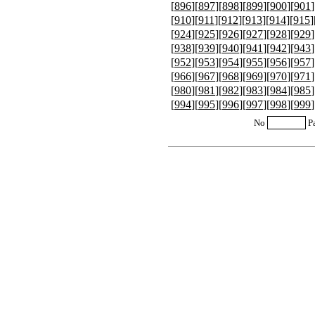
[
896
][
897
][
898
][
899
][
900
][
901
]
[
910
][
911
][
912
][
913
][
914
][
915
]
[
924
][
925
][
926
][
927
][
928
][
929
]
[
938
][
939
][
940
][
941
][
942
][
943
]
[
952
][
953
][
954
][
955
][
956
][
957
]
[
966
][
967
][
968
][
969
][
970
][
971
]
[
980
][
981
][
982
][
983
][
984
][
985
]
[
994
][
995
][
996
][
997
][
998
][
999
]
No
P