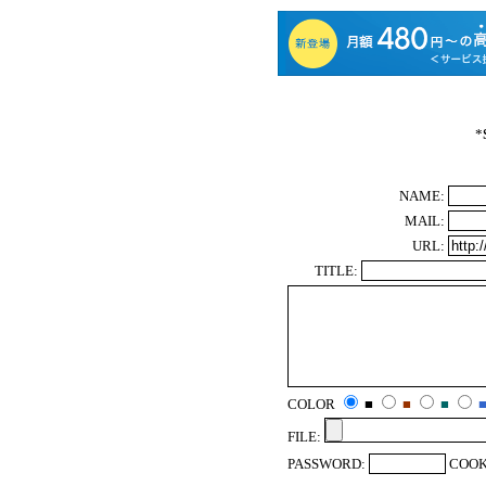
*
NAME:
MAIL:
URL:
TITLE:
COLOR
■
■
■
FILE:
PASSWORD:
COOK