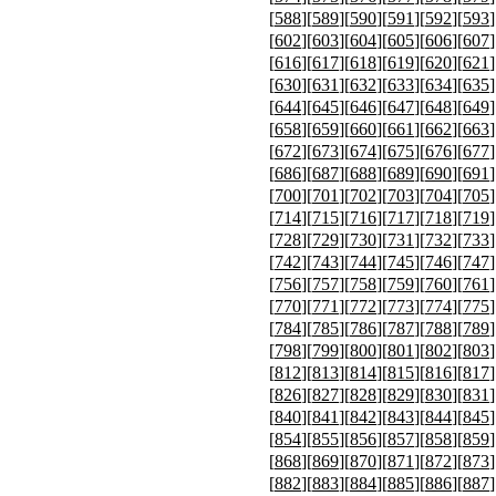
[
588
][
589
][
590
][
591
][
592
][
593
]
[
602
][
603
][
604
][
605
][
606
][
607
]
[
616
][
617
][
618
][
619
][
620
][
621
]
[
630
][
631
][
632
][
633
][
634
][
635
]
[
644
][
645
][
646
][
647
][
648
][
649
]
[
658
][
659
][
660
][
661
][
662
][
663
]
[
672
][
673
][
674
][
675
][
676
][
677
]
[
686
][
687
][
688
][
689
][
690
][
691
]
[
700
][
701
][
702
][
703
][
704
][
705
]
[
714
][
715
][
716
][
717
][
718
][
719
]
[
728
][
729
][
730
][
731
][
732
][
733
]
[
742
][
743
][
744
][
745
][
746
][
747
]
[
756
][
757
][
758
][
759
][
760
][
761
]
[
770
][
771
][
772
][
773
][
774
][
775
]
[
784
][
785
][
786
][
787
][
788
][
789
]
[
798
][
799
][
800
][
801
][
802
][
803
]
[
812
][
813
][
814
][
815
][
816
][
817
]
[
826
][
827
][
828
][
829
][
830
][
831
]
[
840
][
841
][
842
][
843
][
844
][
845
]
[
854
][
855
][
856
][
857
][
858
][
859
]
[
868
][
869
][
870
][
871
][
872
][
873
]
[
882
][
883
][
884
][
885
][
886
][
887
]