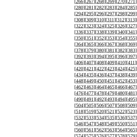
[
266
][
267
][
268
][
269
][
270
][
271
]
[
280
][
281
][
282
][
283
][
284
][
285
]
[
294
][
295
][
296
][
297
][
298
][
299
]
[
308
][
309
][
310
][
311
][
312
][
313
]
[
322
][
323
][
324
][
325
][
326
][
327
]
[
336
][
337
][
338
][
339
][
340
][
341
]
[
350
][
351
][
352
][
353
][
354
][
355
]
[
364
][
365
][
366
][
367
][
368
][
369
]
[
378
][
379
][
380
][
381
][
382
][
383
]
[
392
][
393
][
394
][
395
][
396
][
397
]
[
406
][
407
][
408
][
409
][
410
][
411
]
[
420
][
421
][
422
][
423
][
424
][
425
]
[
434
][
435
][
436
][
437
][
438
][
439
]
[
448
][
449
][
450
][
451
][
452
][
453
]
[
462
][
463
][
464
][
465
][
466
][
467
]
[
476
][
477
][
478
][
479
][
480
][
481
]
[
490
][
491
][
492
][
493
][
494
][
495
]
[
504
][
505
][
506
][
507
][
508
][
509
]
[
518
][
519
][
520
][
521
][
522
][
523
]
[
532
][
533
][
534
][
535
][
536
][
537
]
[
546
][
547
][
548
][
549
][
550
][
551
]
[
560
][
561
][
562
][
563
][
564
][
565
]
[
574
][
575
][
576
][
577
][
578
][
579
]