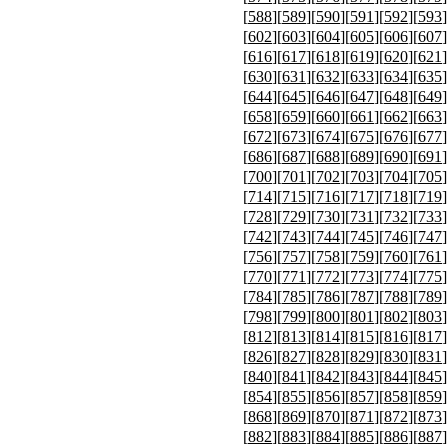
[
588
][
589
][
590
][
591
][
592
][
593
]
[
602
][
603
][
604
][
605
][
606
][
607
]
[
616
][
617
][
618
][
619
][
620
][
621
]
[
630
][
631
][
632
][
633
][
634
][
635
]
[
644
][
645
][
646
][
647
][
648
][
649
]
[
658
][
659
][
660
][
661
][
662
][
663
]
[
672
][
673
][
674
][
675
][
676
][
677
]
[
686
][
687
][
688
][
689
][
690
][
691
]
[
700
][
701
][
702
][
703
][
704
][
705
]
[
714
][
715
][
716
][
717
][
718
][
719
]
[
728
][
729
][
730
][
731
][
732
][
733
]
[
742
][
743
][
744
][
745
][
746
][
747
]
[
756
][
757
][
758
][
759
][
760
][
761
]
[
770
][
771
][
772
][
773
][
774
][
775
]
[
784
][
785
][
786
][
787
][
788
][
789
]
[
798
][
799
][
800
][
801
][
802
][
803
]
[
812
][
813
][
814
][
815
][
816
][
817
]
[
826
][
827
][
828
][
829
][
830
][
831
]
[
840
][
841
][
842
][
843
][
844
][
845
]
[
854
][
855
][
856
][
857
][
858
][
859
]
[
868
][
869
][
870
][
871
][
872
][
873
]
[
882
][
883
][
884
][
885
][
886
][
887
]