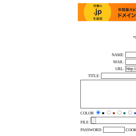
*
NAME:
MAIL:
URL:
TITLE:
COLOR
■
■
■
FILE:
PASSWORD:
COOK