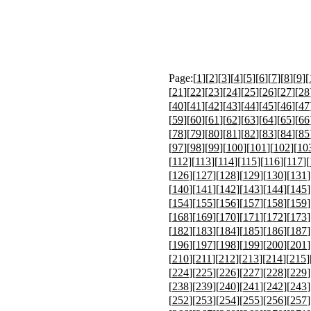
Page:[
1
][
2
][
3
][
4
][
5
][
6
][
7
][
8
][
9
][
[
21
][
22
][
23
][
24
][
25
][
26
][
27
][
28
[
40
][
41
][
42
][
43
][
44
][
45
][
46
][
47
[
59
][
60
][
61
][
62
][
63
][
64
][
65
][
66
[
78
][
79
][
80
][
81
][
82
][
83
][
84
][
85
[
97
][
98
][
99
][
100
][
101
][
102
][
10
[
112
][
113
][
114
][
115
][
116
][
117
][
[
126
][
127
][
128
][
129
][
130
][
131
]
[
140
][
141
][
142
][
143
][
144
][
145
]
[
154
][
155
][
156
][
157
][
158
][
159
]
[
168
][
169
][
170
][
171
][
172
][
173
]
[
182
][
183
][
184
][
185
][
186
][
187
]
[
196
][
197
][
198
][
199
][
200
][
201
]
[
210
][
211
][
212
][
213
][
214
][
215
]
[
224
][
225
][
226
][
227
][
228
][
229
]
[
238
][
239
][
240
][
241
][
242
][
243
]
[
252
][
253
][
254
][
255
][
256
][
257
]