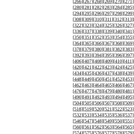
[
266
][
267
][
268
][
269
][
270
][
271
]
[
280
][
281
][
282
][
283
][
284
][
285
]
[
294
][
295
][
296
][
297
][
298
][
299
]
[
308
][
309
][
310
][
311
][
312
][
313
]
[
322
][
323
][
324
][
325
][
326
][
327
]
[
336
][
337
][
338
][
339
][
340
][
341
]
[
350
][
351
][
352
][
353
][
354
][
355
]
[
364
][
365
][
366
][
367
][
368
][
369
]
[
378
][
379
][
380
][
381
][
382
][
383
]
[
392
][
393
][
394
][
395
][
396
][
397
]
[
406
][
407
][
408
][
409
][
410
][
411
]
[
420
][
421
][
422
][
423
][
424
][
425
]
[
434
][
435
][
436
][
437
][
438
][
439
]
[
448
][
449
][
450
][
451
][
452
][
453
]
[
462
][
463
][
464
][
465
][
466
][
467
]
[
476
][
477
][
478
][
479
][
480
][
481
]
[
490
][
491
][
492
][
493
][
494
][
495
]
[
504
][
505
][
506
][
507
][
508
][
509
]
[
518
][
519
][
520
][
521
][
522
][
523
]
[
532
][
533
][
534
][
535
][
536
][
537
]
[
546
][
547
][
548
][
549
][
550
][
551
]
[
560
][
561
][
562
][
563
][
564
][
565
]
[
574
][
575
][
576
][
577
][
578
][
579
]