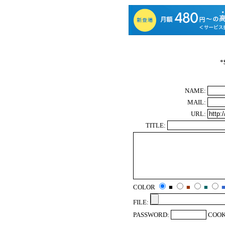
*
NAME:
MAIL:
URL:
TITLE:
COLOR
■
■
■
FILE:
PASSWORD:
COOK