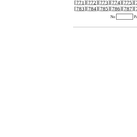
[
771
][
772
][
773
][
774
][
775
][
[
783
][
784
][
785
][
786
][
787
][
No
P