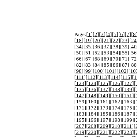
Page:[
1
][
2
][
3
][
4
][
5
][
6
][
7
][
8
[
18
][
19
][
20
][
21
][
22
][
23
][
24
[
34
][
35
][
36
][
37
][
38
][
39
][
40
[
50
][
51
][
52
][
53
][
54
][
55
][
56
[
66
][
67
][
68
][
69
][
70
][
71
][
72
[
82
][
83
][
84
][
85
][
86
][
87
][
88
[
98
][
99
][
100
][
101
][
102
][
10
[
111
][
112
][
113
][
114
][
115
][
1
[
123
][
124
][
125
][
126
][
127
][
[
135
][
136
][
137
][
138
][
139
][
[
147
][
148
][
149
][
150
][
151
][
[
159
][
160
][
161
][
162
][
163
][
[
171
][
172
][
173
][
174
][
175
][
[
183
][
184
][
185
][
186
][
187
][
[
195
][
196
][
197
][
198
][
199
][
[
207
][
208
][
209
][
210
][
211
][
[
219
][
220
][
221
][
222
][
223
][