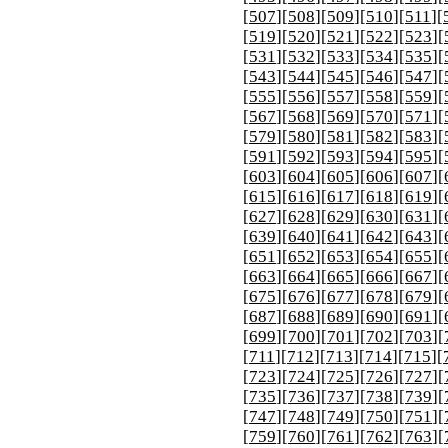
[
507
][
508
][
509
][
510
][
511
][
[
519
][
520
][
521
][
522
][
523
][
[
531
][
532
][
533
][
534
][
535
][
[
543
][
544
][
545
][
546
][
547
][
[
555
][
556
][
557
][
558
][
559
][
[
567
][
568
][
569
][
570
][
571
][
[
579
][
580
][
581
][
582
][
583
][
[
591
][
592
][
593
][
594
][
595
][
[
603
][
604
][
605
][
606
][
607
][
[
615
][
616
][
617
][
618
][
619
][
[
627
][
628
][
629
][
630
][
631
][
[
639
][
640
][
641
][
642
][
643
][
[
651
][
652
][
653
][
654
][
655
][
[
663
][
664
][
665
][
666
][
667
][
[
675
][
676
][
677
][
678
][
679
][
[
687
][
688
][
689
][
690
][
691
][
[
699
][
700
][
701
][
702
][
703
][
[
711
][
712
][
713
][
714
][
715
][
[
723
][
724
][
725
][
726
][
727
][
[
735
][
736
][
737
][
738
][
739
][
[
747
][
748
][
749
][
750
][
751
][
[
759
][
760
][
761
][
762
][
763
][