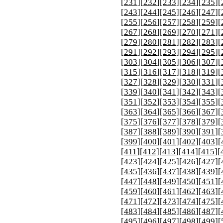
[
231
][
232
][
233
][
234
][
235
][
[
243
][
244
][
245
][
246
][
247
][
[
255
][
256
][
257
][
258
][
259
][
[
267
][
268
][
269
][
270
][
271
][
[
279
][
280
][
281
][
282
][
283
][
[
291
][
292
][
293
][
294
][
295
][
[
303
][
304
][
305
][
306
][
307
][
[
315
][
316
][
317
][
318
][
319
][
[
327
][
328
][
329
][
330
][
331
][
[
339
][
340
][
341
][
342
][
343
][
[
351
][
352
][
353
][
354
][
355
][
[
363
][
364
][
365
][
366
][
367
][
[
375
][
376
][
377
][
378
][
379
][
[
387
][
388
][
389
][
390
][
391
][
[
399
][
400
][
401
][
402
][
403
][
[
411
][
412
][
413
][
414
][
415
][
[
423
][
424
][
425
][
426
][
427
][
[
435
][
436
][
437
][
438
][
439
][
[
447
][
448
][
449
][
450
][
451
][
[
459
][
460
][
461
][
462
][
463
][
[
471
][
472
][
473
][
474
][
475
][
[
483
][
484
][
485
][
486
][
487
][
[
495
][
496
][
497
][
498
][
499
][