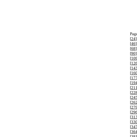
Page
[
24
]
[
46
]
[
68
]
[
90
]
[
10
[
12
[
14
[
16
[
17
[
19
[
21
[
22
[
24
[
26
[
27
[
29
[
31
[
33
[
34
[
36
[
38