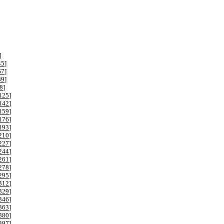
]
45
]
67
]
89
]
8
]
125
]
142
]
159
]
176
]
193
]
210
]
227
]
244
]
261
]
278
]
295
]
312
]
329
]
346
]
363
]
380
]
397
]