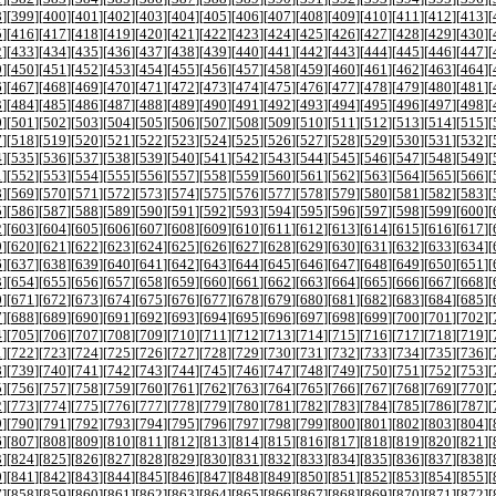
8
][
399
][
400
][
401
][
402
][
403
][
404
][
405
][
406
][
407
][
408
][
409
][
410
][
411
][
412
][
413
][
5
][
416
][
417
][
418
][
419
][
420
][
421
][
422
][
423
][
424
][
425
][
426
][
427
][
428
][
429
][
430
][
2
][
433
][
434
][
435
][
436
][
437
][
438
][
439
][
440
][
441
][
442
][
443
][
444
][
445
][
446
][
447
][
9
][
450
][
451
][
452
][
453
][
454
][
455
][
456
][
457
][
458
][
459
][
460
][
461
][
462
][
463
][
464
][
6
][
467
][
468
][
469
][
470
][
471
][
472
][
473
][
474
][
475
][
476
][
477
][
478
][
479
][
480
][
481
][
3
][
484
][
485
][
486
][
487
][
488
][
489
][
490
][
491
][
492
][
493
][
494
][
495
][
496
][
497
][
498
][
0
][
501
][
502
][
503
][
504
][
505
][
506
][
507
][
508
][
509
][
510
][
511
][
512
][
513
][
514
][
515
][
7
][
518
][
519
][
520
][
521
][
522
][
523
][
524
][
525
][
526
][
527
][
528
][
529
][
530
][
531
][
532
][
4
][
535
][
536
][
537
][
538
][
539
][
540
][
541
][
542
][
543
][
544
][
545
][
546
][
547
][
548
][
549
][
1
][
552
][
553
][
554
][
555
][
556
][
557
][
558
][
559
][
560
][
561
][
562
][
563
][
564
][
565
][
566
][
8
][
569
][
570
][
571
][
572
][
573
][
574
][
575
][
576
][
577
][
578
][
579
][
580
][
581
][
582
][
583
][
5
][
586
][
587
][
588
][
589
][
590
][
591
][
592
][
593
][
594
][
595
][
596
][
597
][
598
][
599
][
600
][
2
][
603
][
604
][
605
][
606
][
607
][
608
][
609
][
610
][
611
][
612
][
613
][
614
][
615
][
616
][
617
][
9
][
620
][
621
][
622
][
623
][
624
][
625
][
626
][
627
][
628
][
629
][
630
][
631
][
632
][
633
][
634
][
6
][
637
][
638
][
639
][
640
][
641
][
642
][
643
][
644
][
645
][
646
][
647
][
648
][
649
][
650
][
651
][
3
][
654
][
655
][
656
][
657
][
658
][
659
][
660
][
661
][
662
][
663
][
664
][
665
][
666
][
667
][
668
][
0
][
671
][
672
][
673
][
674
][
675
][
676
][
677
][
678
][
679
][
680
][
681
][
682
][
683
][
684
][
685
][
7
][
688
][
689
][
690
][
691
][
692
][
693
][
694
][
695
][
696
][
697
][
698
][
699
][
700
][
701
][
702
][
4
][
705
][
706
][
707
][
708
][
709
][
710
][
711
][
712
][
713
][
714
][
715
][
716
][
717
][
718
][
719
][
1
][
722
][
723
][
724
][
725
][
726
][
727
][
728
][
729
][
730
][
731
][
732
][
733
][
734
][
735
][
736
][
8
][
739
][
740
][
741
][
742
][
743
][
744
][
745
][
746
][
747
][
748
][
749
][
750
][
751
][
752
][
753
][
5
][
756
][
757
][
758
][
759
][
760
][
761
][
762
][
763
][
764
][
765
][
766
][
767
][
768
][
769
][
770
][
2
][
773
][
774
][
775
][
776
][
777
][
778
][
779
][
780
][
781
][
782
][
783
][
784
][
785
][
786
][
787
][
9
][
790
][
791
][
792
][
793
][
794
][
795
][
796
][
797
][
798
][
799
][
800
][
801
][
802
][
803
][
804
][
6
][
807
][
808
][
809
][
810
][
811
][
812
][
813
][
814
][
815
][
816
][
817
][
818
][
819
][
820
][
821
][
3
][
824
][
825
][
826
][
827
][
828
][
829
][
830
][
831
][
832
][
833
][
834
][
835
][
836
][
837
][
838
][
0
][
841
][
842
][
843
][
844
][
845
][
846
][
847
][
848
][
849
][
850
][
851
][
852
][
853
][
854
][
855
][
7
][
858
][
859
][
860
][
861
][
862
][
863
][
864
][
865
][
866
][
867
][
868
][
869
][
870
][
871
][
872
][