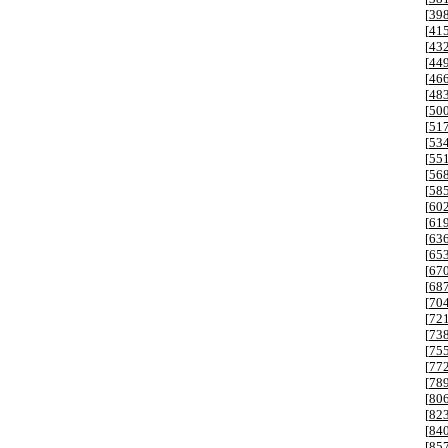
[
39
[
41
[
43
[
44
[
46
[
48
[
50
[
51
[
53
[
55
[
56
[
58
[
60
[
61
[
63
[
65
[
67
[
68
[
70
[
72
[
73
[
75
[
77
[
78
[
80
[
82
[
84
[
85