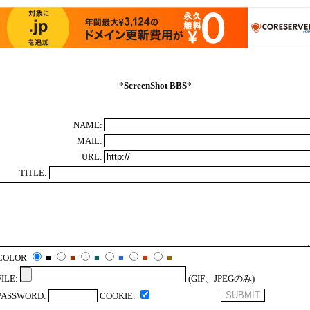
*
ScreenShot BBS
*
NAME:
MAIL:
URL:
TITLE:
COLOR
■
■
■
■
■
■
FILE:
(GIF、JPEGのみ)
PASSWORD:
COOKIE: