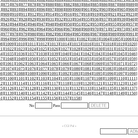
4
][
875
][
876
][
877
][
878
][
879
][
880
][
881
][
882
][
883
][
884
][
885
][
886
][
887
][
888
][
889
][
1
][
892
][
893
][
894
][
895
][
896
][
897
][
898
][
899
][
900
][
901
][
902
][
903
][
904
][
905
][
906
][
8
][
909
][
910
][
911
][
912
][
913
][
914
][
915
][
916
][
917
][
918
][
919
][
920
][
921
][
922
][
923
][
5
][
926
][
927
][
928
][
929
][
930
][
931
][
932
][
933
][
934
][
935
][
936
][
937
][
938
][
939
][
940
][
2
][
943
][
944
][
945
][
946
][
947
][
948
][
949
][
950
][
951
][
952
][
953
][
954
][
955
][
956
][
957
][
9
][
960
][
961
][
962
][
963
][
964
][
965
][
966
][
967
][
968
][
969
][
970
][
971
][
972
][
973
][
974
][
6
][
977
][
978
][
979
][
980
][
981
][
982
][
983
][
984
][
985
][
986
][
987
][
988
][
989
][
990
][
991
][
3
][
994
][
995
][
996
][
997
][
998
][
999
][
1000
][
1001
][
1002
][
1003
][
1004
][
1005
][
1006
][
1
08
][
1009
][
1010
][
1011
][
1012
][
1013
][
1014
][
1015
][
1016
][
1017
][
1018
][
1019
][
1020
]
21
][
1022
][
1023
][
1024
][
1025
][
1026
][
1027
][
1028
][
1029
][
1030
][
1031
][
1032
][
1033
]
34
][
1035
][
1036
][
1037
][
1038
][
1039
][
1040
][
1041
][
1042
][
1043
][
1044
][
1045
][
1046
]
47
][
1048
][
1049
][
1050
][
1051
][
1052
][
1053
][
1054
][
1055
][
1056
][
1057
][
1058
][
1059
]
60
][
1061
][
1062
][
1063
][
1064
][
1065
][
1066
][
1067
][
1068
][
1069
][
1070
][
1071
][
1072
]
73
][
1074
][
1075
][
1076
][
1077
][
1078
][
1079
][
1080
][
1081
][
1082
][
1083
][
1084
][
1085
]
86
][
1087
][
1088
][
1089
][
1090
][
1091
][
1092
][
1093
][
1094
][
1095
][
1096
][
1097
][
1098
]
99
][
1100
][
1101
][
1102
][
1103
][
1104
][
1105
][
1106
][
1107
][
1108
][
1109
][
1110
][
1111
]
12
][
1113
][
1114
][
1115
][
1116
][
1117
][
1118
][
1119
][
1120
][
1121
][
1122
][
1123
][
1124
]
25
][
1126
][
1127
][
1128
][
1129
][
1130
][
1131
][
1132
][
1133
][
1134
][
1135
][
1136
][
1137
]
38
][
1139
][
1140
][
1141
][
1142
][
1143
][
1144
][
1145
][
1146
][
1147
][
1148
][
1149
][
1150
]
51
][
1152
][
1153
][
1154
][
1155
][
1156
][
1157
][
1158
]
No
Pass
-
CGI Pal
-