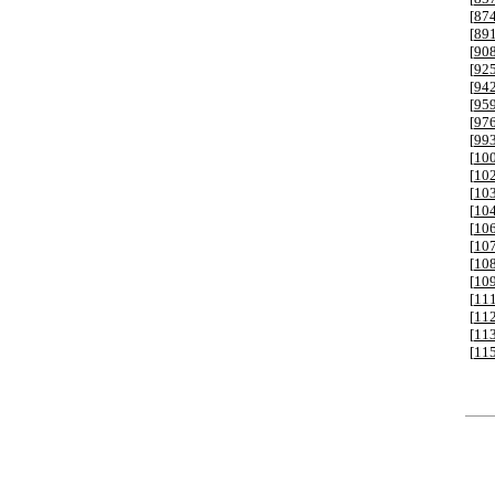
[
87
[
89
[
90
[
92
[
94
[
95
[
97
[
99
[
10
[
10
[
10
[
10
[
10
[
10
[
10
[
10
[
11
[
11
[
11
[
11