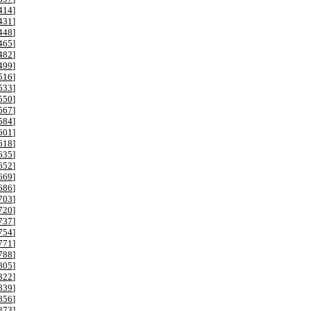
414
]
431
]
448
]
465
]
482
]
499
]
516
]
533
]
550
]
567
]
584
]
601
]
618
]
635
]
652
]
669
]
686
]
703
]
720
]
737
]
754
]
771
]
788
]
805
]
822
]
839
]
856
]
873
]