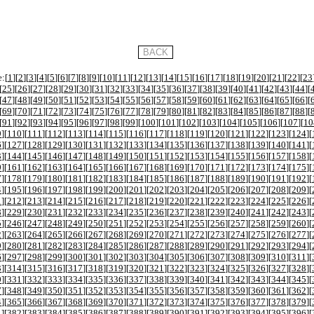
:[
1
][
2
][
3
][
4
][
5
][
6
][
7
][
8
][
9
][
10
][
11
][
12
][
13
][
14
][
15
][
16
][
17
][
18
][
19
][
20
][
21
][
22
][
23
[
25
][
26
][
27
][
28
][
29
][
30
][
31
][
32
][
33
][
34
][
35
][
36
][
37
][
38
][
39
][
40
][
41
][
42
][
43
][
44
][
[
47
][
48
][
49
][
50
][
51
][
52
][
53
][
54
][
55
][
56
][
57
][
58
][
59
][
60
][
61
][
62
][
63
][
64
][
65
][
66
][
[
69
][
70
][
71
][
72
][
73
][
74
][
75
][
76
][
77
][
78
][
79
][
80
][
81
][
82
][
83
][
84
][
85
][
86
][
87
][
88
][
[
91
][
92
][
93
][
94
][
95
][
96
][
97
][
98
][
99
][
100
][
101
][
102
][
103
][
104
][
105
][
106
][
107
][
10
9
][
110
][
111
][
112
][
113
][
114
][
115
][
116
][
117
][
118
][
119
][
120
][
121
][
122
][
123
][
124
][
6
][
127
][
128
][
129
][
130
][
131
][
132
][
133
][
134
][
135
][
136
][
137
][
138
][
139
][
140
][
141
][
3
][
144
][
145
][
146
][
147
][
148
][
149
][
150
][
151
][
152
][
153
][
154
][
155
][
156
][
157
][
158
][
0
][
161
][
162
][
163
][
164
][
165
][
166
][
167
][
168
][
169
][
170
][
171
][
172
][
173
][
174
][
175
][
7
][
178
][
179
][
180
][
181
][
182
][
183
][
184
][
185
][
186
][
187
][
188
][
189
][
190
][
191
][
192
][
4
][
195
][
196
][
197
][
198
][
199
][
200
][
201
][
202
][
203
][
204
][
205
][
206
][
207
][
208
][
209
][
1
][
212
][
213
][
214
][
215
][
216
][
217
][
218
][
219
][
220
][
221
][
222
][
223
][
224
][
225
][
226
][
8
][
229
][
230
][
231
][
232
][
233
][
234
][
235
][
236
][
237
][
238
][
239
][
240
][
241
][
242
][
243
][
5
][
246
][
247
][
248
][
249
][
250
][
251
][
252
][
253
][
254
][
255
][
256
][
257
][
258
][
259
][
260
][
2
][
263
][
264
][
265
][
266
][
267
][
268
][
269
][
270
][
271
][
272
][
273
][
274
][
275
][
276
][
277
][
9
][
280
][
281
][
282
][
283
][
284
][
285
][
286
][
287
][
288
][
289
][
290
][
291
][
292
][
293
][
294
][
6
][
297
][
298
][
299
][
300
][
301
][
302
][
303
][
304
][
305
][
306
][
307
][
308
][
309
][
310
][
311
][
3
][
314
][
315
][
316
][
317
][
318
][
319
][
320
][
321
][
322
][
323
][
324
][
325
][
326
][
327
][
328
][
0
][
331
][
332
][
333
][
334
][
335
][
336
][
337
][
338
][
339
][
340
][
341
][
342
][
343
][
344
][
345
][
7
][
348
][
349
][
350
][
351
][
352
][
353
][
354
][
355
][
356
][
357
][
358
][
359
][
360
][
361
][
362
][
4
][
365
][
366
][
367
][
368
][
369
][
370
][
371
][
372
][
373
][
374
][
375
][
376
][
377
][
378
][
379
][
1
][
382
][
383
][
384
][
385
][
386
][
387
][
388
][
389
][
390
][
391
][
392
][
393
][
394
][
395
][
396
][